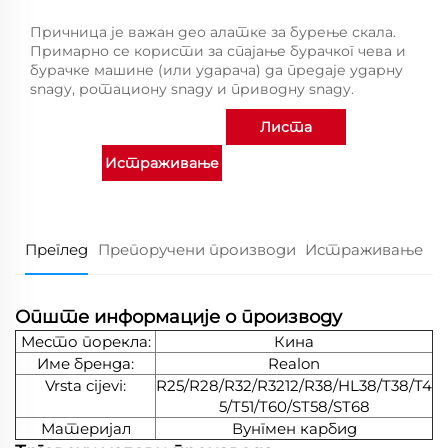
Причница је важан део алатке за бурење скала.
Примарно се користи за спајање бурачког чева и
бурачке машине (или ударача) да предаје ударну
snagу, ротациону snagу и приводну snagу.
Листа
Истраживање
производа
Преглед
Препоручени производи
Истраживање
Опште информације о производу
Место порекла:
Кина
Име бренда:
Realon
Vrsta cijevi:
R25/R28/R32/R3212/R38/HL38/T38/T4
5/T51/T60/ST58/ST68
Материјал
Вунгмен карбид