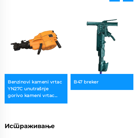
Benzinovi kameni vrtac
B47 breker
YN27C unutrašnje
gorivo kameni vrtac
przenošljiv jack hammer
Истраживање