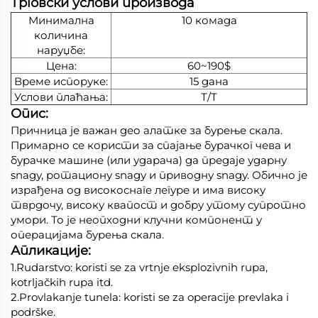
Трговски услови производа
Минимална
10 комада
количина
наруџбе:
Цена:
60~190$
Време испоруке:
15 дана
Услови плаћања:
Т/Т
Опис:
Причница је важан део алатке за бурење скала.
Примарно се користи за спајање бурачког чева и
бурачке машине (или ударача) да предаје ударну
snagу, ротациону snagу и приводну snagу. Обично је
израђена од високоснаге легуре и има високу
тврдочу, високу квапост и добру утому супротно
умори. То је неопходни клучни компонент у
операцијама бурења скала.
Апликације:
1.Rudarstvo: koristi se za vrtnje eksplozivnih rupa,
kotrljačkih rupa itd.
2.Provlakanje tunela: koristi se za operacije prevlaka i
podrške.