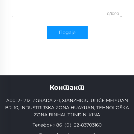
0/1000
Подаје
Контакт
Add: 2-1712, ZGRADA 2-1, XIANZHIGU, ULIĆE MEIYUAN
BR. 10, INDUSTRIJSKA ZONA HUAYUAN, TEHNOLOŠKA
ZONA BINHAI, TJINĐIN, KINA
Телефон:
+86（0）22-83703160