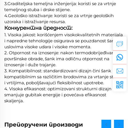
3.Graditeljska temeljna inženjerija: koristi se za vrtnje
temeljnog stuba i drske stijene.
4.Geološko istraživanje: koristi se za vrtnje geoloških
uzoraka i istraživanje resursa.
Конкурентна предност:
1. Visoka jakost: korišćenjem visokokvalitetnih materijala
i napredne tehnologije osigurava se pouzdanost šanka u
uslovima visoke udara i visoke momenta.
2. Otpornost na iznosenje: nakon termodobrijeđivanja i
površinske obrade, šank ima odličnu otpornost na
iznosenje i duže trajanje.
3. Kompatibilnost: standardizovani dizajn čini šank
kompatibilnim sa različitim brodovima za vrtanje stijena
i vrtiljima, poboljšavajući fleksibilnost upotrebe.
4. Visoka efikasnost: optimizovani strukturni dizajn
smanjuje gubitak energije i povećava efikasnost
skaljenja.
Препоручени производи