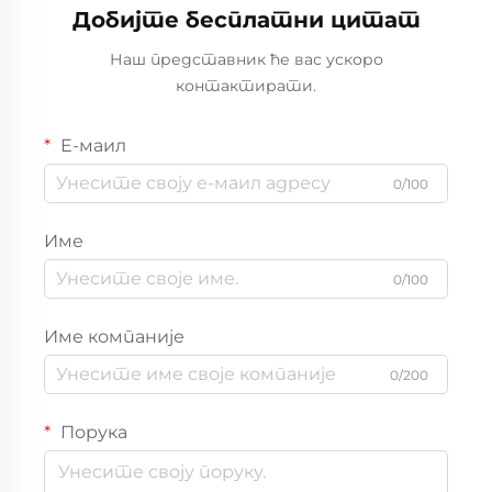
Добијте бесплатни цитат
Наш представник ће вас ускоро
контактирати.
Е-маил
0/100
Име
0/100
Име компаније
0/200
Порука