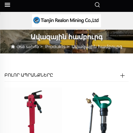
HY
Ավազային համբուրգ
Əsə səhifə
>
Produkts
>
Ավազային համբուրգ
ԲՈԼՈՐ ԱՊՐԱՆՔՆԵՐԸ