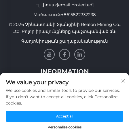
Էլ. փոստ:
[email protected]
Мобильный:
+8615822332238
© 2026 Չինաստանի Տյանցինի Realon Mining Co.,
Ltd. Բոլոր իրավունքները պաշտպանված են։
Գաղտնիության քաղաքականություն
INFORMATION
We value your privacy
Գրանցվեք մեր շաբաթային լուսաբա댐 ստանալու
We use cookies and similar tools to provide our services.
համար
If you don't want to accept all cookies, click Personalize
cookies.
Accept all
Ուղարկել
Personalize cookies