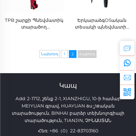
TPB շարքի Պնեվմատիկ
ԵրկարաձգOSական
տարածող
տեսակի պնեվմատիկ
TPB40\TPB60\TPB90
ML33 ջեկ համբ 若要採掘
Երկարաձգող
用的破碎锤
Նախորդ
1
2
Հաջորդ
Կապ
Add: 2-1712, շենք 2-1, XIANZHIGU, 10-ի համար
MEIYUAN գրավ, HUAYUAN ឧս្ទានական
տարածություն, BINHAI բարձր տեխնոլոգիայի
տարածություն, TIANJIN, ՉԻՆԱՍՏԱՆ
Հեռ:
+86（0）22-83703160