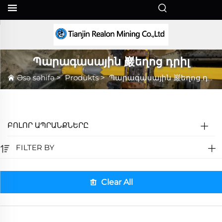
HY
Պարագասային 巖եղոց դրիլ
Əsə səhifə
>
Produkts
>
Պարագասային 巖եղոց դրիլ
ԲՈԼՈՐ ԱՊՐԱՆՔՆԵՐԸ
FILTER BY
Clear All