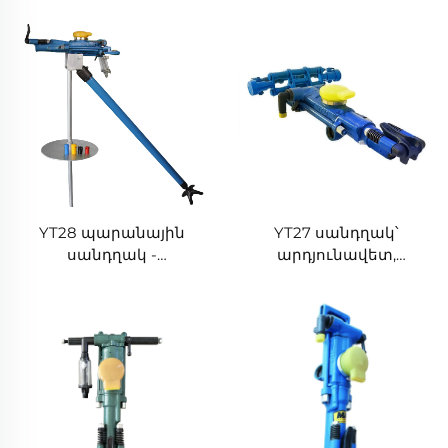
YT28 պարանային
YT27 սանդղակ՝
սանդղակ -
արդյունավետ,
արդյունավետ և
համարժեցի,
հավանական,
հավանական և
լավագույն ապարատ
բազմակի, օգնում է
գործարանային
գործարանների,
տուների կառուցման
տուների և
համար
կառուցուական
գործերին
արդյունավետ