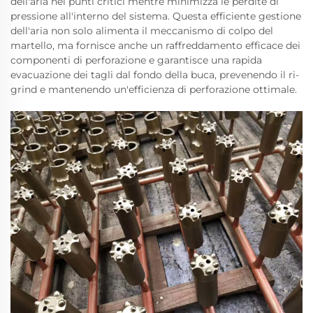
dell'aria nei punti critici mentre minimizza le perdite di
pressione all'interno del sistema. Questa efficiente gestione
dell'aria non solo alimenta il meccanismo di colpo del
martello, ma fornisce anche un raffreddamento efficace dei
componenti di perforazione e garantisce una rapida
evacuazione dei tagli dal fondo della buca, prevenendo il ri-
grind e mantenendo un'efficienza di perforazione ottimale.