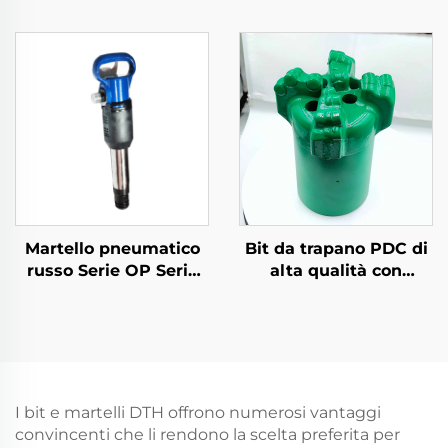
MO Rompighiaccio--
MO-1B
Martello pneumatico
Bit da trapano PDC di
russo Serie OP Serie
alta qualità con
MO--OP-2
angolazione per varie
applicazioni
I bit e martelli DTH offrono numerosi vantaggi
convincenti che li rendono la scelta preferita per