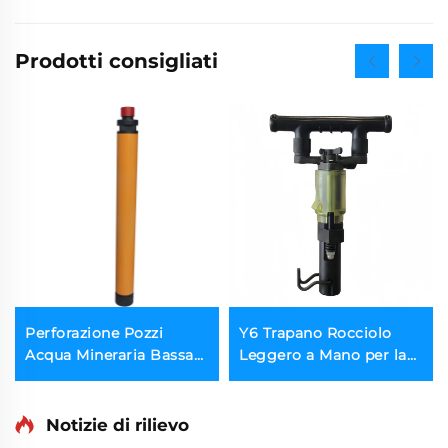
Prodotti consigliati
Perforazione Pozzi
Y6 Trapano Rocciolo
Acqua Mineraria Bassa
Leggero a Mano per la
Pressione Aria CIR90
Demolizione del
CIR110 Martello Down
Granito/Marmo | Solo
The Hole DTH Martello
6kg
Notizie di rilievo