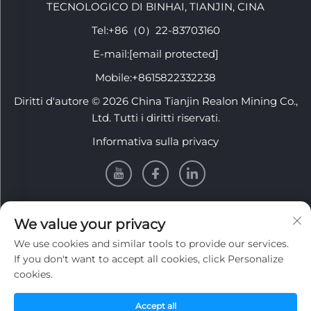
TECNOLOGICO DI BINHAI, TIANJIN, CINA
Tel:
+86（0）22-83703160
E-mail:
[email protected]
Mobile:
+8615822332238
Diritti d'autore © 2026 China Tianjin Realon Mining Co.,
Ltd. Tutti i diritti riservati.
Informativa sulla privacy
INFORMATION
We value your privacy
We use cookies and similar tools to provide our services.
Iscriviti per ricevere la nostra newsletter settimanale
If you don't want to accept all cookies, click Personalize
cookies.
Accept all