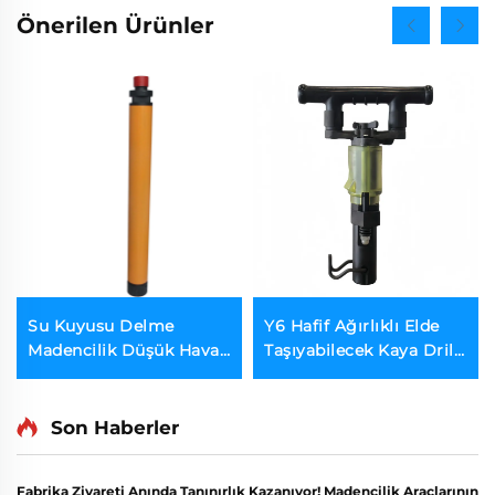
Önerilen Ürünler
Su Kuyusu Delme
Y6 Hafif Ağırlıklı Elde
Madencilik Düşük Hava
Taşıyabilecek Kaya Drili
Basıncı CIR90 CIR110
Granit/Marmar Blöfleme
Down The Hole Çekiç
| Sadece 6kg
DTH Çekiç
Son Haberler
Fabrika Ziyareti Anında Tanınırlık Kazanıyor! Madencilik Araçlarının