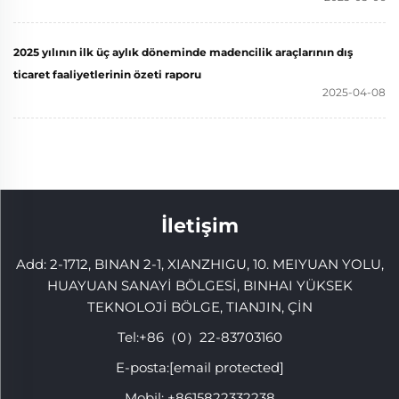
2025 yılının ilk üç aylık döneminde madencilik araçlarının dış
ticaret faaliyetlerinin özeti raporu
2025-04-08
İletişim
Add: 2-1712, BINAN 2-1, XIANZHIGU, 10. MEIYUAN YOLU,
HUAYUAN SANAYİ BÖLGESİ, BINHAI YÜKSEK
TEKNOLOJİ BÖLGE, TIANJIN, ÇİN
Tel:
+86（0）22-83703160
E-posta:
[email protected]
Mobil:
+8615822332238