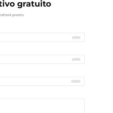
tivo gratuito
tatterà presto.
0/100
0/100
0/200