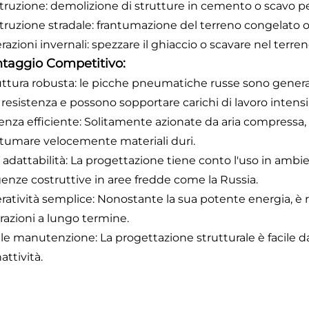
truzione: demolizione di strutture in cemento o scavo pe
truzione stradale: frantumazione del terreno congelato o d
azioni invernali: spezzare il ghiaccio o scavare nel terre
taggio Competitivo:
uttura robusta: le picche pneumatiche russe sono general
 resistenza e possono sopportare carichi di lavoro intensi
enza efficiente: Solitamente azionate da aria compressa,
ntumare velocemente materiali duri.
a adattabilità: La progettazione tiene conto l'uso in ambi
genze costruttive in aree fredde come la Russia.
ratività semplice: Nonostante la sua potente energia, è re
razioni a lungo termine.
ile manutenzione: La progettazione strutturale è facile
nattività.