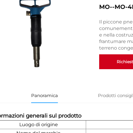
MO--MO-4
Il piccone pn
comunemente ut
e nella costru
frantumare mat
terreno conge
Richies
Panoramica
Prodotti consigl
ormazioni generali sul prodotto
Luogo di origine