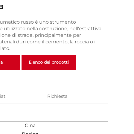
B
eumatico russo è uno strumento
ilizzato nella costruzione, nell'estrattiva
zione di strade, principalmente per
eriali duri come il cemento, la roccia o il
lato.
ta
Elenco dei prodotti
iati
Richiesta
Cina