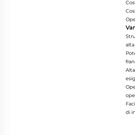
Cos
Cos
Oper
Van
Str
alta
Pot
fra
Alt
esi
Ope
ope
Fac
di i