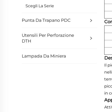
Scegli La Serie
Punta Da Trapano PDC
Con
Utensili Per Perforazione
DTH
Lampada Da Miniera
Des
Il 
nell
ter
pic
in 
App
Atti