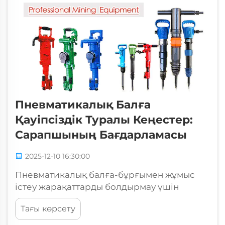
оларға қойылатын техникалық қызмет
көрсету талаптарын түсіну...
Пневматикалық Балға
Қауіпсіздік Туралы Кеңестер:
Сарапшының Бағдарламасы
2025-12-10 16:30:00
Пневматикалық балға-бұрғымен жұмыс
істеу жарақаттарды болдырмау үшін
қауіпсіздік ережелерін қатаң сақтауды
Тағы көрсету
талап етеді және оңтайлы жұмыс
өнімділігін қамтамасыз етеді. Құрылыс,