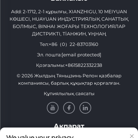
Add: 2-1712, 2-1 құрылғы, XIANZHIGU, 10 MEIYUAN
КӨШЕСІ, HUAYUAN ИНДУСТРИЯЛЫҚ САНАТТЫҚ
БОЛМЫС, BINHAI ЖОҒАРЫ ТЕХНОЛОГИЯЛАР
ДИСТРИКТІ, ТİАНЖИН, ҰҢНАҢ
Тел:
+86（0）22-83703160
Эл. пошта:
[email protected]
Қозғалымы:
+8615822332238
© 2026 Жылдың Тяньцзинь Релон қазбалар
компаниясы, барлық құқықтар қорғалған.
Құпиялылық саясаты
Ақпарат
We value your privacy