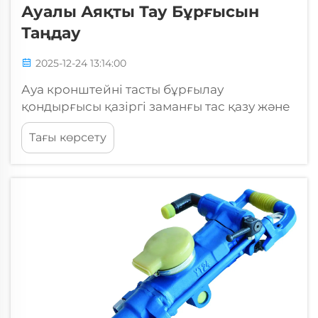
Ауалы Аяқты Тау Бұрғысын
Таңдау
2025-12-24 13:14:00
Ауа кронштейні тасты бұрғылау
қондырғысы қазіргі заманғы тас қазу және
құрылыс жұмыстарындағы ең маңызды
Тағы көрсету
жабдықтардың бірі болып табылады. Бұл
пневматикалық бұрғылау машиналары
мамандардың тасты қазу, тоннельдеу және
карьерлерде жұмыс істеу тәсілдерін
түбегейлі өзгертті...