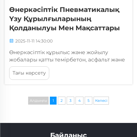
Өнеркәсіптік Пневматикалық
Үзу Құрылғыларының
Қолданылуы Мен Мақсаттары
2025-11-11 14:30:00
Өнеркәсіптік құрылыс және жойылу
жобалары қатты темірбетон, асфальт және
басқа да қатайтылған материалдарды
Тағы көрсету
бұзуға қабілетті қуатты, тиімді құралдарды
талап етеді. Пневматикалық бұзғыш
әртүрлі өнеркәсіп салаларында маңызы
зор жабдық ретінде орын алды...
Алдыңғы
1
2
3
4
5
Келесі
Байланыс