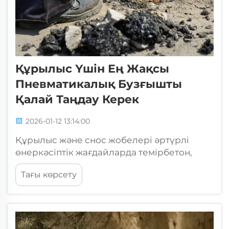
Құрылыс Үшін Ең Жақсы
Пневматикалық Бузғышты
Қалай Таңдау Керек
2026-01-12 13:14:00
Құрылыс және снос жобелері әртүрлі
өнеркәсіптік жағдайларда темірбетон,
асфальт және басқа да қатты
Тағы көрсету
материалдарды ыдырату үшін қуатты,
сенімді жабдықтарды талап етеді.
Пневматикалық бұзғыш бұл
қолданбаларда маңызды құрал болып
табылады...