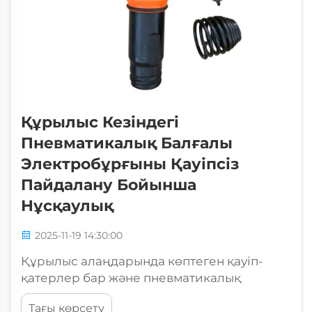
Құрылыс Кезіндегі
Пневматикалық Балғалы
Электробұрғыны Қауіпсіз
Пайдалану Бойынша
Нұсқаулық
2025-11-19 14:30:00
Құрылыс алаңдарында көптеген қауіп-
қатерлер бар және пневматикалық
балғалы электробұрғыны пайдалану
Тағы көрсету
кезінде апаттар мен жарақаттарды