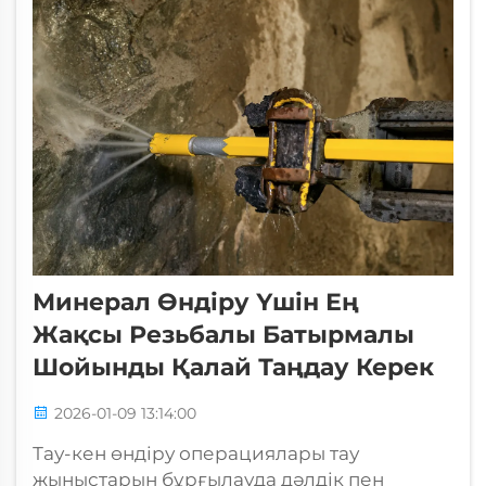
Минерал Өндіру Үшін Ең
Жақсы Резьбалы Батырмалы
Шойынды Қалай Таңдау Керек
2026-01-09 13:14:00
Тау-кен өндіру операциялары тау
жыныстарын бұрғылауда дәлдік пен