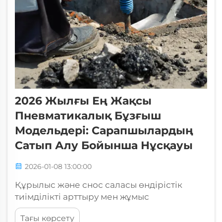
2026 Жылғы Ең Жақсы
Пневматикалық Бұзғыш
Модельдері: Сарапшылардың
Сатып Алу Бойынша Нұсқауы
2026-01-08 13:00:00
Құрылыс және снос саласы өндірістік
тиімділікті арттыру мен жұмыс
шығындарын азайту үшін әзірленген
Тағы көрсету
жетілдірілген жабдықтармен дамуда. Бұл