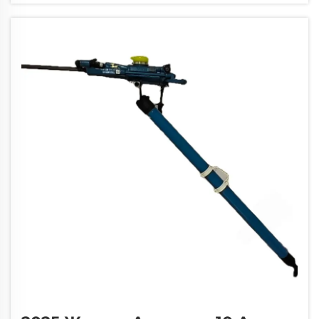
қирау және тау-кен операцияларында жиі
пайдаланылатын осындай қуатты құралдар
маңызды...