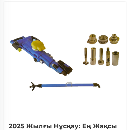
өзгерткен негізгі құралдардың бірі —
резьба...
2025 Жылғы Нұсқау: Ең Жақсы