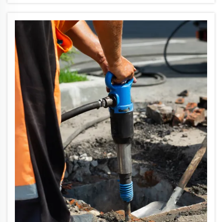
пайдаланып жоғары соққы береді және
темірбетонды сындыру үшін маңызды
жабдық болып табылады...