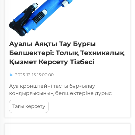
Ауалы Аяқты Тау Бұрғы
Бөлшектері: Толық Техникалық
Қызмет Көрсету Тізбесі
2025-12-15 15:00:00
Ауа кронштейні тасты бұрғылау
қондырғысының бөлшектеріне дұрыс
техникалық қызмет көрсету қазірет және
Тағы көрсету
құрылыс жұмыстарында жабдықтың тиімді
жұмыс істеуін, жұмыс өмірін ұзартуын және
қымбатқа түсетін тоқтап қалуларды
азайтады. Негізгі бөлшектерді және