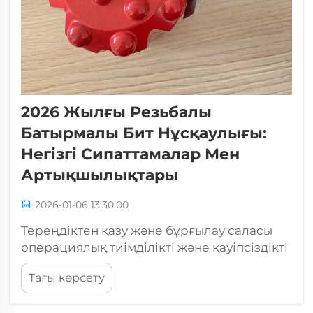
2026 Жылғы Резьбалы
Батырмалы Бит Нұсқаулығы:
Негізгі Сипаттамалар Мен
Артықшылықтары
2026-01-06 13:30:00
Тереңдіктен қазу және бұрғылау саласы
операциялық тиімділікті және қауіпсіздікті
арттыру үшін арнайы жабдықтар мен
Тағы көрсету
алдыңғы қатар технологиялармен дамуда.
Тасты бұрғылау операцияларын түбегейлі