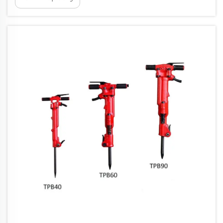
болдырмау үшін қауіпсіздік ережелеріне
толық бағыну қажет. Бұл қуатты құралдар
үлкен күш пен тербелісті туғызады,
сондықтан олармен дұрыс жұмыс істеу...