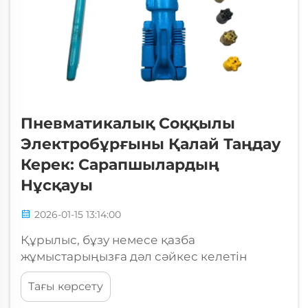
Пневматикалық Соққылы
Электробұрғыны Қалай Таңдау
Керек: Сарапшылардың
Нұсқауы
2026-01-15 13:14:00
Құрылыс, бұзу немесе қазба
жұмыстарыңызға дәл сәйкес келетін
пневматикалық соққылы электробұрғыны
Тағы көрсету
таңдау маңызды әсер етуі мүмкін. Бұл
қуатты құралдар сығылған ауаны