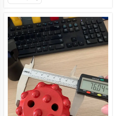
саладағы ең маңызды құралдардың бірі —
пневматикалық бұзғыш — көптеген
міндеттерге икемді және қуатты құрал
ретінде көрінеді...