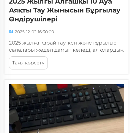
2025 Жылғы Алғашқы 10 Ауа
Аяқты Тау Жынысын Бұрғылау
Өндірушілері
2025-12-02 16:30:00
2025 жылға қарай тау-кен және құрылыс
салалары жедел дамып келеді, ал олардың
жұмыс өнімділігі мен қауіпсіздігіне
Тағы көрсету
жетелеуіші маңызды рөл атқаратын
алдыңғы құралдардың бірі болып
табылады ауа аяқты тау бұрғы, бұл
пневматикалық...