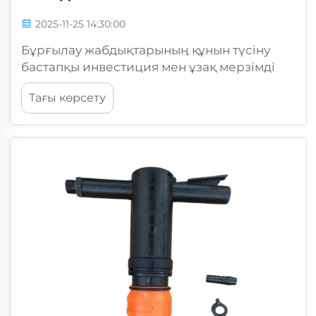
2025-11-25 14:30:00
Бұрғылау жабдықтарының құнын түсіну
бастапқы инвестиция мен ұзақ мерзімді
жұмыс өнімділігіне әсер ететін бірнеше
Тағы көрсету
факторларды мұқият қарастыруды талап
етеді. Тігіс батырмасы бит бағаларын
бағалаған кезде мамандар теңдестіруі
қажет...