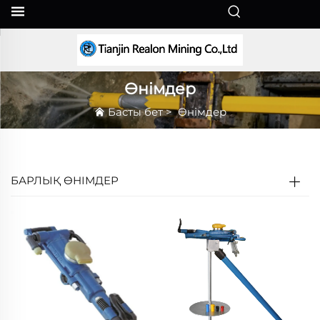
KK
Өнімдер
Басты бет
>
Өнімдер
БАРЛЫҚ ӨНІМДЕР