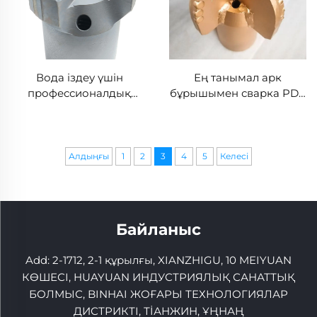
Вода іздеу үшін
Ең танымал арк
профессионалдық
бұрышымен сварка PDC
дрель PDC дрель
дрель бұрышы
бұрышы
Алдыңғы
1
2
3
4
5
Келесі
Байланыс
Add: 2-1712, 2-1 құрылғы, XIANZHIGU, 10 MEIYUAN
КӨШЕСІ, HUAYUAN ИНДУСТРИЯЛЫҚ САНАТТЫҚ
БОЛМЫС, BINHAI ЖОҒАРЫ ТЕХНОЛОГИЯЛАР
ДИСТРИКТІ, ТİАНЖИН, ҰҢНАҢ