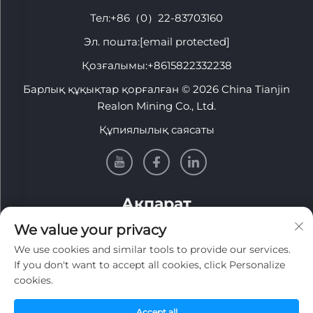
Тел:
+86（0）22-83703160
Эл. пошта:
[email protected]
Қозғалымы:
+8615822332238
Барлық құқықтар қорғалған © 2026 China Tianjin
Realon Mining Co., Ltd.
Құпиялылық саясаты
Ақпарат
We value your privacy
Апта сайынғы жаңалық хаттарымызды алу үшін
We use cookies and similar tools to provide our services.
жазылыңыз
If you don't want to accept all cookies, click Personalize
cookies.
Accept all