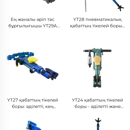
Ең жаналы әріп тас
YT28 пневматикалық
бұрғылығышы YT29A
қабаттың тікелей боры -
кеніс және карьерде
әділетті және ұзақ уақыт
пайдаланылады
қолдануға мүмкіндік
береді, сапарлық
тоннельдерін құру үшін
ең жақсы құрал
YT27 қабаттың тікелей
YT24 қабаттың тікелей
боры: әділетті, кең
боры - әділетті және
таңдаулы, ұзақ уақыт
ұзақ уақыт қолдануға
қолдануға мүмкіндік
мүмкіндік беретін
береді және көптеген
сапарлық және