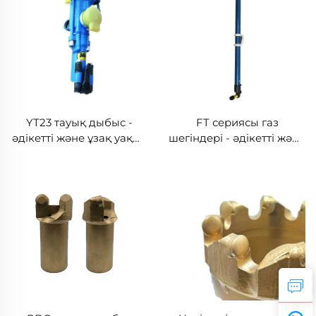
негізде пайдалану
инженерлік борудың
мүмкін, сапарлық,
құралы
тоннельдер мен
құрылыс проекттерінің
әділетті қызмет етуін
көмектеседі
YT23 тауық дыбыс -
FT сериясы газ
әдікетті және ұзақ уақыт
шегіндері - әдікетті және
қолдануға болатын
ықшамды өзгерту
маңай және инженерлік
мүмкіндігі бар
дыбыстық құрал