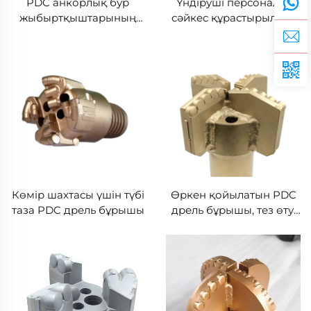
PDC анкорлық бур
Үндіруші персоналға
жыбыртқыштарының
сәйкес құрастырылған
түрлі
дрель бұрышы
спецификациялары опт
сату үшін сандыруға
болады
Көмір шахтасы үшін түбі
Өркен қойылатын PDC
таза PDC дрель бұрышы
дрель бұрышы, тез өту,
жою үшін аса ыңғайлы
scraper PDC дрель
бұрышы