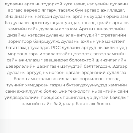
дулааны арга нь тодорхой хугацаанд нэг үеийн дулааны
аргаас өөрөөр ялгарч, тасалж буй аргаар ажилладаг.
Энэ дизайны нэгдсэн дулааны арга нь хурдан орхих зам
ба дулааны аргын хугацааг уртдах, тэгээд тухайн арга нь
хамгийн сайн дулааны арга юм. Аргын шинэчлэлийн
дизайны нэгдсэн дулааны элементүүдийг стратегийн
зорилгоор байршуулж, дулааны ажлын үнэ цэнэтэйг
бататгахад тусалдаг. PDC дулааны аргууд нь ажлын үед
мөрөөнд гарч ирэх хавтгайг цэвэрлэх, эсвэл хамгийн
сайн ажиллахыг зөвшөөрөх боломжтой шинэчлэлийн
цэвэрлэлийн цахилгаан цэгүүдтэй бэлтгэгдсэн. Эдгээр
дулааны аргууд нь ногоон цагаан эрдэнэний судалгаа
болон амьсгалын ажиллагааг өөрчилсөн, тэгээд
түүнийг хямдарсан газрын бүтээгдэхүүнүүдэд хамгийн
сайн ажиллуулж болно. Энэ технологи нь хамгийн сайн
үйлдвэрлэлийн процессыг ашиглан, үр дүнтэй байдлыг
хамгийн сайн байдлаар бататгаж болно.