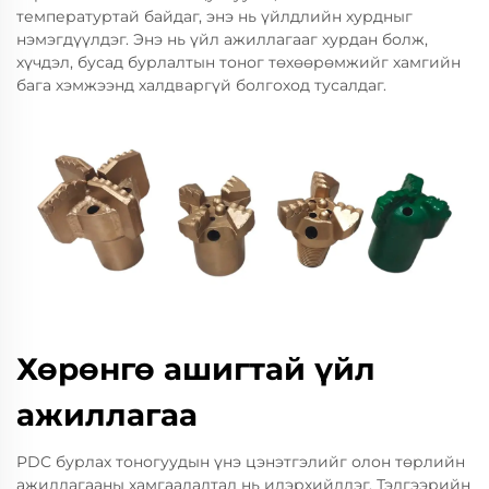
температуртай байдаг, энэ нь үйлдлийн хурдныг
нэмэгдүүлдэг. Энэ нь үйл ажиллагааг хурдан болж,
хүчдэл, бусад бурлалтын тоног төхөөрөмжийг хамгийн
бага хэмжээнд халдваргүй болгоход тусалдаг.
Хөрөнгө ашигтай үйл
ажиллагаа
PDC бурлах тоногуудын үнэ цэнэтгэлийг олон төрлийн
ажиллагааны хамгаалалтад нь илэрхийлдэг. Тэдгээрийн