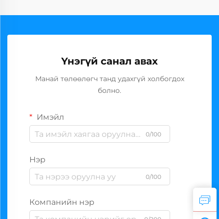
Үнэгүй санал авах
Манай төлөөлөгч танд удахгүй холбогдох
болно.
Имэйл
0/100
Нэр
0/100
Компанийн нэр