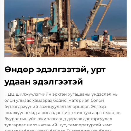
Өндөр эдэлгээтэй, урт
удаан эдэлгээтэй
ПДЦ шилжүүлэгчийн эрхтэй хугацааны үндэслэл нь
олон улмаас хамаарах бодис, материал болон
бүтээгдэхүүний зохицуулалтад оршдог. Эдгээр
шилжүүлэгчид ашигладаг синтетик тусгаар төмөр нь
бууралтын үйл ажиллагаанд дараах давхаргуудад
тулгардаг их хэмжээний цус, температуртай хамт
ажиллах боломжтой байдаг. Тусгаар төмөр болон