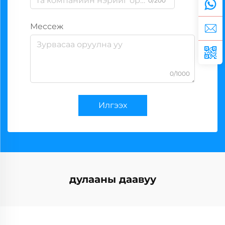
0/200
Мессеж
0/1000
Илгээх
дулааны даавуу