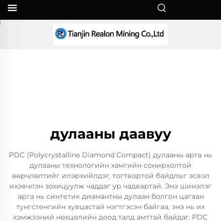
MN
дулааны даавуу
PDC (Polycrystalline Diamond Compact) дулааны арга нь
дулааны технологийн хамгийн сонирхолтой
өөрчлөлтийг илэрхийлдэг, тогтвортой байдлыг эсвэл
ихэвчлэн зохицуулж чаддаг ур чадвартай. Энэ шинэлэг
арга нь синтетик диамантны дулаан болгон цагаан
тунгстенгийн хувцастай нэгтгэсэн байгаа, энэ нь их
хэмжээний нөхцөлийн доод талд амттай байдаг. PDC