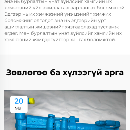
энэ нь бурлалтын үнэт зүйлсийг хамгийн их
хэмжээний үйл ажиллагаагаар хангах боломжтой.
Эдгээр нь их хэмжээний үнэ цэнийг хэмжих
боломжийг олгодог, энэ нь эдгээрийн урт
ашиглалтын жишээнийг хязгаарлахад тусламж
өгдөг. Мөн бурлалтын үнэт зүйлсийг хамгийн их
хэмжээний хямдаргүйгээр хангах боломжтой.
Зөвлөгөө ба хүлээгүй арга
20
Mar