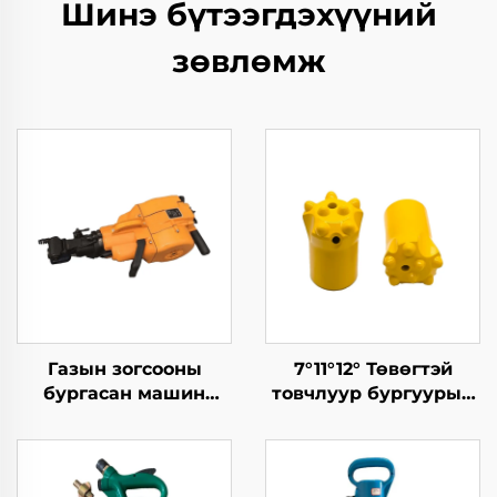
Шинэ бүтээгдэхүүний
зөвлөмж
Газын зогсооны
7°11°12° Төвөгтэй
бургасан машин
товчлуур бургуурын
YN27C Нутагт
эсэргүүцэлийн бит
ажиллаж чадах
зогсоо
бургасан дулаар Жак
хамбрын төрөл