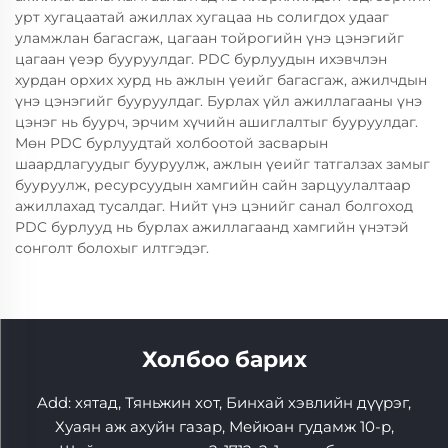
урт хугацаатай ажиллах хугацаа нь солигдох удааг
уламжлан багасгаж, цагаан тойрогийн үнэ цэнэгийг
цагаан үеэр бууруулдаг. PDC бурлуудын ихэвчлэн
хурдан орхих хурд нь ажлын үеийг багасгаж, ажилчдын
үнэ цэнэгийг бууруулдаг. Бурлах үйл ажиллагааны үнэ
цэнэг нь буурч, эрчим хүчийн ашиглалтыг бууруулдаг.
Мөн PDC бурлуудтай холбоотой засварын
шаардлагуудыг бууруулж, ажлын үеийг татгалзах замыг
бууруулж, ресурсуудын хамгийн сайн зарцуулалтаар
ажиллахад тусалдаг. Нийт үнэ цэнийг санал болгоход
PDC бурлууд нь бурлах ажиллагаанд хамгийн үнэтэй
сонголт болохыг илтгэдэг.
Холбоо барих
Add: хятад, Тяньжин хот, Бинхай хэвлийн дүүрэг,
Хуаян аж ахуйн газар, Мейюан гудамж 10-р,