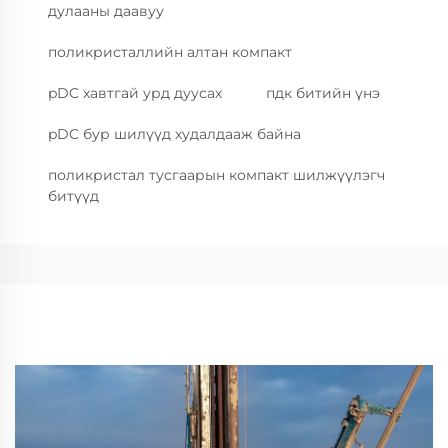
дулааны даавуу
поликристаллийн алтан компакт
pDC хавтгай урд дуусах
пдк битийн үнэ
pDC бур шилүүд худалдааж байна
поликристал тусгаарын компакт шилжүүлэгч
битүүд