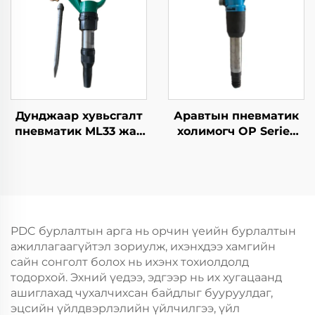
Дунджаар хувьсгалт
Аравтын пневматик
пневматик ML33 жак
холимогч OP Series
хамбар Ирмэг
MO Series Breaker--
бургасан хамбар
OP-3
PDC бурлалтын арга нь орчин үеийн бурлалтын
ажиллагаагүйтэл зориулж, ихэнхдээ хамгийн
сайн сонголт болох нь ихэнх тохиолдолд
тодорхой. Эхний үедээ, эдгээр нь их хугацаанд
ашиглахад чухалчихсан байдлыг бууруулдаг,
эцсийн үйлдвэрлэлийн үйлчилгээ, үйл