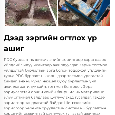
Дээд зэргийн огтлох үр
ашиг
PDC бурлалт нь шинэчлэлийн зорилгоор хөрш дээрх
үйлдлийг илүү ихийгөөр ажиллуулдаг. Харин тогтмол
үйлдэлтэй бурлалтын арга болон тодорхой үйлдлийн
хувьд PDC бурлалт нь хөрш дээр тогтмол урсгалтай
байдаг, энэ нь чухал нөхцөл буюу бурлалтын үйл
ажиллагааг илүү сайн, тогтмол болгодог. Эерэг
зориулалттай орчин үеийн байршил нь материалыг
илүү оптимал байдлаар цуглуулахад тусалдаг, гэхдээ
зорилгоор хандлагатай байдаг. Шинэчлэлийн
зорилгоор хөрөнгө оруулалтын систем нь бурлалтын
хөршнийг амжилттай цуглуулж, ялгаатай ажиллах