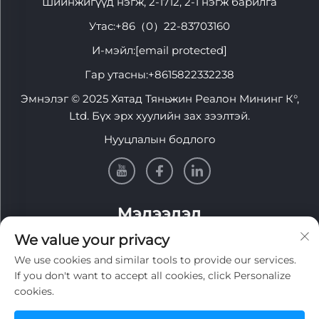
Шийнжигүүд нэгж, 2-1712, 2-1 нэгж барилга
Утас:
+86（0）22-83703160
И-мэйл:
[email protected]
Гар утасны:
+8615822332238
Эмнэлэг © 2025 Хятад Тяньжин Реалон Мининг К°,
Ltd. Бүх эрх хуулийн зах зээлтэй.
Нууцлалын бодлого
Мэдээлэл
We value your privacy
Долоо хоног тутмын мэдээллийг авахын тулд
We use cookies and similar tools to provide our services.
бүртгэнэ үү
If you don't want to accept all cookies, click Personalize
cookies.