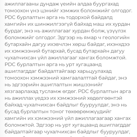
ажиллагааны дундаж үеийн алдаа буургахад
томоохон үнэ цэнийг хэмжих боломжийг олгодог.
PDC бурлалтын арга нь тодорхой байдалд
хамгийн их шинжилгээгүй байхад маш их хурдан
бурдаг, энэ нь ажиллагааг хурдан болж, үзүүлэх
боломжийг олгодог. Эдгээр нь ямар ч геологийн
бутархайн дагуу ихэвчлэн хөрш байдаг, ихэнхдээ
их хэмжээний бутархай, бусад бутархайн дагуу
чухалчихсан үйл ажиллагааг хангах боломжтой.
PDC бурлалтын арга нь урт хугацаанд
ашиглагддаг байдалтайгаар харьцуулахад
томоохон хэмжээний хамгаалалттай байдаг, энэ
нь эдгээрийн ашиглалтын жишээнийг
хязгаарлахад тусламж өгдөг. PDC бурлалтын арга
нь ажиллах үедээ их хэмжээний хөдөлгөөнтэй
байхад чухалчихсан байдлыг бууруулдаг, энэ нь
бусад бурлалтын тоног төхөөрөмжүүдийг
хамгийн их хэмжээний үйл ажиллагаагаар хангах
боломжтой. Эдгээр нь урт хугацаанд ашиглагддаг
байдалтайгаар чухалчихсан байдлыг бууруулдаг,