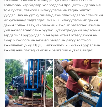
вольфрам карбидаар холбогдсон процессын дараа маш
том хүчтэй, хаяхгүй шилжүүлэгчийн гадны хавтас
үүсдэг. Энэ нь урт хугацаанд ажиллах чадварыг хамгийн
их хугацаанд хадгалдаг. Энэ нь шилжүүлэгчийг дахин
дахин сольж авах, хангамжийн ажлыг багасгаж, ажлын
үйл ажиллагааг сайжруулж, бүтээгдэхүүний үндэсний
зардалыг бууруулдаг. Мөн эрчимтэй бүтээгдэхүүн нь
ямар ч геологийн нөхцөл байдлын дагуу тогтмол
ажилладаг учир ПДЦ шилжүүлэгч нь ихэнх бууралтын
ажилд ашиглахад хамгийн байгалийн үзэл байдаг.