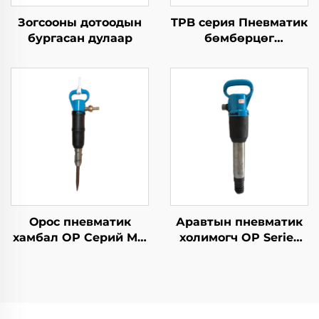
Зогсооны дотоодын
TPB серия Пневматик
бургасан дулаар
бөмбөрцөг
TPB40\TPB60\TPB90
Цэцэн бөмбөрцгийн
бөмбөрцөг
Орос пневматик
Аравтын пневматик
хамбал OP Серий MO
холимогч OP Series
Серий Бөмбөрцөг--
MO Series Breaker--
MO-2B
OP-3