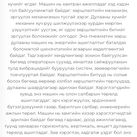
хүчийг өгдөг. Машин нь хамтран ажилладаг хэд хэдэн
гол байгууламжтай байдаг: хөршлөлтийн механизм,
эргүүлэх механизмын тусгай зэрэг. Дулааны хүчийг
механик хүч рүү шилжүүлэхээр хурдан мөргөн
үзүүлэлтийг үүсгэж, яг одоо хөршлөлтийн битийг
эргүүлэх боломжийг олгодог. Энэ пневматик хөрш
дулааны машин нь энергийн ашиглалтыг баталдах
боломжтой шинэчлэлийн агаарын хөдөлгөөнтэй
байдаг. Тэдгээрийг хөндлөнгөөр зохион байгуулсан
бөгөөд операторын суухад, хяналтаа сайжруулахын
тулд вибрацидийг бууруулах систем, зөөвөрлөгчийн
товчлууртай байдаг. Хөршлөлтийн битүүд нь сольж
болох бөгөөд өөрөөр хэлбэл хөршлөлтийн төрлүүдэд,
дулааны шаардлагаар адилхан байдаг. Хэрэглэгчдийн
хувьд энэ машин нь олон салбарын төрөлд
ашиглагддаг: эрч хэрэгжүүлэх, эрдэнэний
бүтээгдэхүүний газар, барилгын салбар, инженерийн
ажлын төрөл. Машин нь хамгийн ихээр хэрэглэгчидтэй
адилхан байдаг бөгөөд гаднаас, доод ажиллагаанд,
түүнд хамаарах горизонталь, вертикаль, өнцөгт дулааны
төрөлд ашигладаг. Зөв хэрэглэх, хадгалж үздэг бол энэ