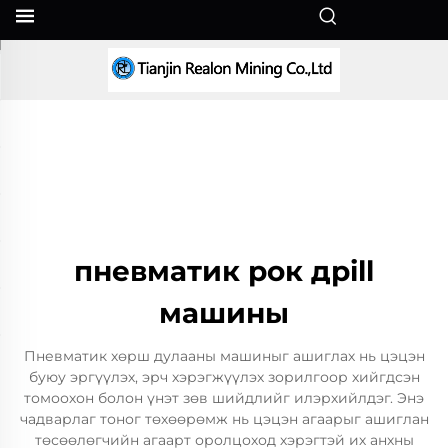
MN
пневматик рок дрill
машины
Пневматик хөрш дулааны машиныг ашиглах нь цэцэн
буюу эргүүлэх, эрч хэрэгжүүлэх зорилгоор хийгдсэн
томоохон болон үнэт зөв шийдлийг илэрхийлдэг. Энэ
чадварлаг тоног төхөөрөмж нь цэцэн агаарыг ашиглан
төсөөлөгчийн агаарт оролцоход хэрэгтэй их анхны