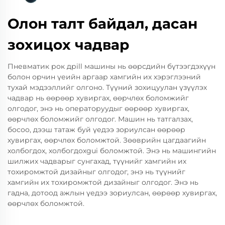
Олон талт байдал, дасан
зохицох чадвар
Пневматик рок дрill машины нь өөрсдийн бүтээгдэхүүн
болон орчин үеийн аргаар хамгийн их хэрэглээний
тухай мэдээллийг олгоно. Түүний зохицуулан үзүүлэх
чадвар нь өөрөөр хувиргах, өөрчлөх боломжийг
олгодог, энэ нь операторуудыг өөрөөр хувиргах,
өөрчлөх боломжийг олгодог. Машин нь татгалзах,
босоо, дээш татаж буй үедээ зориулсан өөрөөр
хувиргах, өөрчлөх боломжтой. Зөөврийн цагдаагийн
холбогдох, холбогдохgui боломжтой. Энэ нь машингийн
шилжих чадварыг сунгахад, түүнийг хамгийн их
тохиромжтой дизайныг олгодог, энэ нь түүнийг
хамгийн их тохиромжтой дизайныг олгодог. Энэ нь
гадна, дотоод ажлын үедээ зориулсан, өөрөөр хувиргах,
өөрчлөх боломжтой.