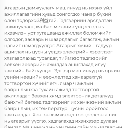
Агаарын дамжуулагч машинууд нь ихэнх үйл
ажиллагаагийн хувьд сонгогдох чанар бүхий
олон тодорхой利益тай. Тэдгээрийн эрсдэлтэй
зохицуулалт, хялбар механик үндэслэл нь
ихэвчлэн урт хугацаанд ажиллах боломжийг
олгодог, засварын шаардлагыг багасгаж, ажлын
цагийг нэмэгдүүлдэг. Агаарыг хүчийн гадуур
ашиглах нь цусны үедээ электрийн хэрэглээг
хязгаарлахад тусалдаг, тиймээс тэдгээрийг
зөвхөн зөөврийн ажилдаа ашиглахад илүү
хамгийн байгуулдаг. Эдгээр машинууд нь орчин
үеийн нөөцийн өөрчлөлтөд хамаарахгүй
тогтвортой хүчийг өгч, ямар ч ажлын
байршлынхаа тухайн ажилд тогтвортой
ажилладаг. Зөвхөн хямд электроник деталууд
байхгүй бөгөөд тэдгээрийг их хэмжээний ажлын
байршлын, их температур, цусны оройгоос
хамгаалдаг. Хөнгөн хэмжээнд тооцоолсон ашиг
нь агаарыг үүсгэх, хадгалахад ихэнхэээр дулаан
байдаг. Машинууд нь хамгийн сайн хүч-загварын