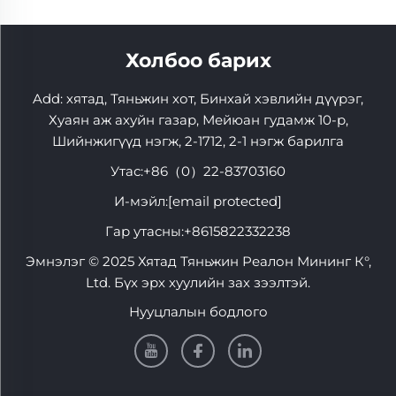
Холбоо барих
Add: хятад, Тяньжин хот, Бинхай хэвлийн дүүрэг,
Хуаян аж ахуйн газар, Мейюан гудамж 10-р,
Шийнжигүүд нэгж, 2-1712, 2-1 нэгж барилга
Утас:
+86（0）22-83703160
И-мэйл:
[email protected]
Гар утасны:
+8615822332238
Эмнэлэг © 2025 Хятад Тяньжин Реалон Мининг К°,
Ltd. Бүх эрх хуулийн зах зээлтэй.
Нууцлалын бодлого