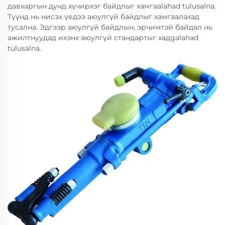
давхаргын дунд хүчирхэг байдлыг хамгaalahad tulusalna.
Түүнд нь нисэх үедээ аюулгүй байдлыг хамгaaлахад
тусална. Эдгээр аюулгүй байдлын, эрчимтэй байдал нь
ажилтнуудад ихэнх аюулгүй стандартыг хадgalahad
tulusalna.