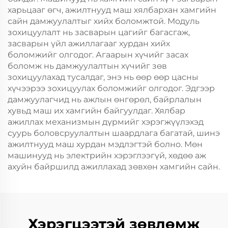
харьцааг өгч, ажилтнууд маш хялбархан хамгийн
сайн дамжуулалтыг хийх боломжтой. Модуль
зохицуулалт нь засварын цагийг багасгаж,
засварын үйл ажиллагааг хурдан хийх
боломжийг олгодог. Агаарын хүчийг засах
боломж нь дамжуулалтын хүчийг зөв
зохицуулахад тусалдаг, энэ нь өөр өөр цасны
хүчээрээ зохицуулах боломжийг олгодог. Эдгээр
дамжуулагчид нь ажлын өнгөрөл, байрлалын
хувьд маш их хамгийн байгуулдаг. Хялбар
ажиллах механизмын дүрмийг хэрэгжүүлэхэд
суурь боловсруулалтын шаардлага багатай, шинэ
ажилтнууд маш хурдан мэдлэгтэй болно. Мөн
машинууд нь электрийн хэрэглээгүй, хөдөө аж
ахуйн байршилд ажиллахад зөвхөн хамгийн сайн.
Хэрэгцээтэй зөвлөмж