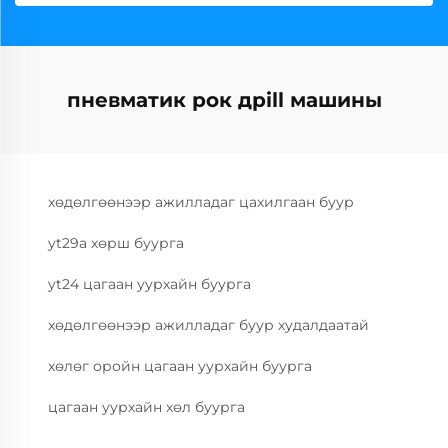
пневматик рок дрill машины
хөдөлгөөнээр ажилладаг цахилгаан буур
yt29a хөрш буурга
yt24 цагаан уурхайн буурга
хөдөлгөөнээр ажилладаг буур худалдаатай
хөлөг оройн цагаан уурхайн буурга
цагаан уурхайн хөл буурга