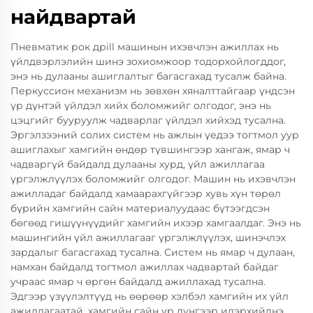
найдвартай
Пневматик рок дрill машинын ихэвчлэн ажиллах нь
үйлдвэрлэлийн шинэ зохиомжоор тодорхойлогддог,
энэ нь дулааны ашиглалтыг багасгахад тусалж байна.
Перкуссион механизм нь зөвхөн хяналттайгаар үндсэн
үр дүнтэй үйлдэл хийх боломжийг олгодог, энэ нь
цэцгийг бууруулж чадварлаг үйлдэл хийхэд тусална.
Эргэлзээний солих систем нь ажлын үедээ тогтмол уур
ашиглахыг хамгийн өндөр түвшингээр хангаж, ямар ч
чадваргүй байдалд дулааны хурд, үйл ажиллагаа
үргэлжлүүлэх боломжийг олгодог. Машин нь ихэвчлэн
ажилладаг байдалд хамаарахгүйгээр хувь хүн төрөл
бүрийн хамгийн сайн материалуудаас бүтээгдсэн
бөгөөд гишүүнүүдийг хамгийн ихээр хамгаалдаг. Энэ нь
машингийн үйл ажиллагааг үргэлжлүүлэх, шинэчлэх
зардалыг багасгахад тусална. Систем нь ямар ч дулаан,
намхан байдалд тогтмол ажиллах чадвартай байдаг
учраас ямар ч өргөн байдалд ажиллахад тусална.
Эдгээр үзүүлэлтүүд нь өөрөөр хэлбэл хамгийн их үйл
ажиллагаатай, хамгийн сайн үр дүнгээр илэрхийлнэ.