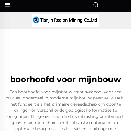
NL
boorhoofd voor mijnbouw
Een boorhoofd voor mijnbouw staat symbool voor een
cruciaal onderdeel in moderne mijnbouwoperaties, waarbij
het fungeert als het primaire gereedschap om door te
dringen en verschillende geologische formaties te
ontginnen. Dit geavanceerde stuk uitrusting combineert
geavanceerde techniek met robuuste materialen om
optimale boorprestaties te leveren in uitdagende