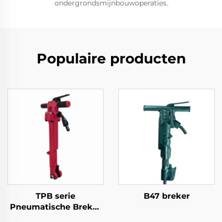
ondergrondsmijnbouwoperaties.
Populaire producten
TPB serie
B47 breker
Pneumatische Breker
TPB40\TPB60\TPB90