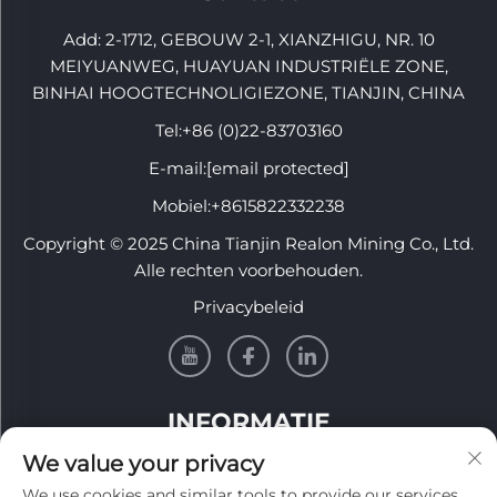
Add: 2-1712, GEBOUW 2-1, XIANZHIGU, NR. 10
MEIYUANWEG, HUAYUAN INDUSTRIËLE ZONE,
BINHAI HOOGTECHNOLIGIEZONE, TIANJIN, CHINA
Tel:
+86 (0)22-83703160
E-mail:
[email protected]
Mobiel:
+8615822332238
Copyright © 2025 China Tianjin Realon Mining Co., Ltd.
Alle rechten voorbehouden.
Privacybeleid
INFORMATIE
We value your privacy
Meld je aan om onze wekelijkse nieuwsbrief te
We use cookies and similar tools to provide our services.
ontvangen