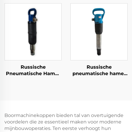
Wegdek Breker
Russische
Russische
Pneumatische Hamer
pneumatische hamer
OP Serie MO Serie
OP Serie MO Serie
Breker--MO-3B
Breker--OP-3
Boormachinekoppen bieden tal van overtuigende
voordelen die ze essentieel maken voor moderne
mijnbouwoperaties. Ten eerste verhoogt hun