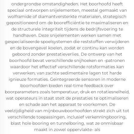
ondergrondse omstandigheden. Het boorhoofd heeft
speciaal ontworpen snijelementen, meestal gemaakt van
wolframide of diamantversterkte materialen, strategisch
gepositioneerd om de boorefficiëntie te maximaliseren en
de structurele integriteit tijdens de bedrijfsvoering te
handhaven. Deze snijelementen werken samen met
gespecialiseerde spoelsystemen die reststoffen verwijderen
en de bovengevel koelen, zodat er continu kan worden
geboord zonder prestatieverlies. De ontwerp van het
boorhoofd bevat verschillende snijhoeken en -patronen
waardoor het effectief verschillende rotsformaties kan
verwerken, van zachte sedimentaire lagen tot harde
ignieuze formaties. Geïntegreerde sensoren in moderne
boorhoofden bieden real-time feedback over
boorparameters zoals temperatuur, druk en rotatiesnelheid,
wat operateurs in staat stelt de prestaties te optimaliseren
en schade aan het apparaat te voorkomen. De
veelzijdigheid van mijnbouwboorhoofden strekt zich uit tot
verschillende toepassingen, inclusief verkenningbooring,
blast hole booring en tunnelboring, wat ze onmisbaar
maakt in zowel oppervlakte- als