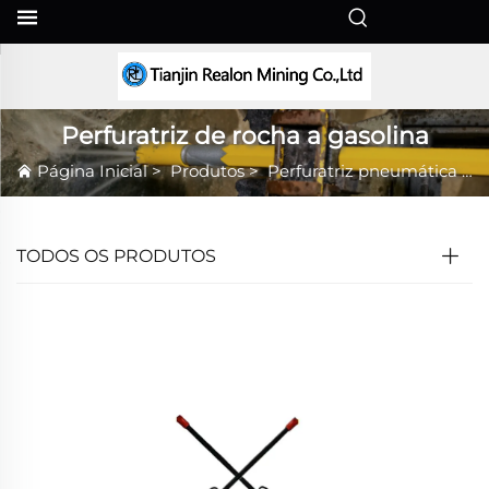
PT
Perfuratriz de rocha a gasolina
Página Inicial
>
Produtos
>
Perfuratriz pneumática para rochas
TODOS OS PRODUTOS