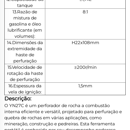
tanque
13.Razão de
8:1
mistura de
gasolina e óleo
lubrificante (em
volumes):
14.Dimensões da
H22x108mm
extremidade da
haste de
perfuração
15.Velocidade de
≥200r/min
rotação da haste
de perfuração
16.Espessura da
1,5mm
vela de ignição:
Descrição:
O YN27C é um perforador de rocha a combustão
interna eficiente e versátil, projetado para perfuração e
quebra de rochas em várias aplicações, como
mineração, construção e pedreiras. Esta ferramenta
portátil é conhecida por seu desempenho poderoso,