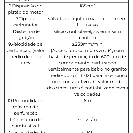
6.Disposição do
185cm³
pistão do motor
7.Tipo de
válvula de agulha manual, tipo sem
carburador
flutuação
8.Sistema de
silício controlável, sistema sem
ignição
contato
9.Velocidade de
≥250mm/min
perfuração: (valor
(Após o furo com broca ф34, com
médio de cinco
haste de perfuração de 600mm de
furos)
comprimento, perfurando
verticalmente para baixo no granito
médio-duro (f=8-12) para fazer cinco
furos consecutivos. O valor médio
dos cinco furos é contabilizado como
velocidade.)
10.Profundidade
6m
máxima de
perfuração
11.Consumo de
≤0,12L/m
combustível
12.Capacidade do
≥1,14L