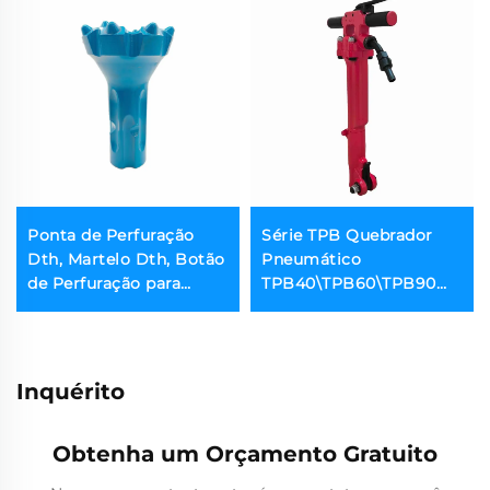
Ponta de Perfuração
Série TPB Quebrador
Dth, Martelo Dth, Botão
Pneumático
de Perfuração para
TPB40\TPB60\TPB90
Poços
Quebrador de
Pavimento
Inquérito
Obtenha um Orçamento Gratuito