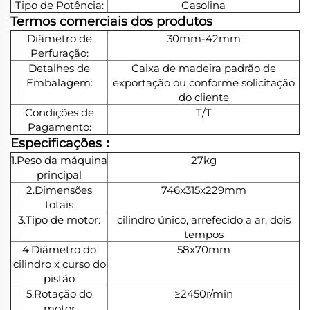
Tipo de Potência:
Gasolina
Termos comerciais dos produtos
Diâmetro de
30mm-42mm
Perfuração:
Detalhes de
Caixa de madeira padrão de
Embalagem:
exportação ou conforme solicitação
do cliente
Condições de
T/T
Pagamento:
Especificações：
1.Peso da máquina
27kg
principal
2.Dimensões
746x315x229mm
totais
3.Tipo de motor:
cilindro único, arrefecido a ar, dois
tempos
4.Diâmetro do
58x70mm
cilindro x curso do
pistão
5.Rotação do
≥2450r/min
motor