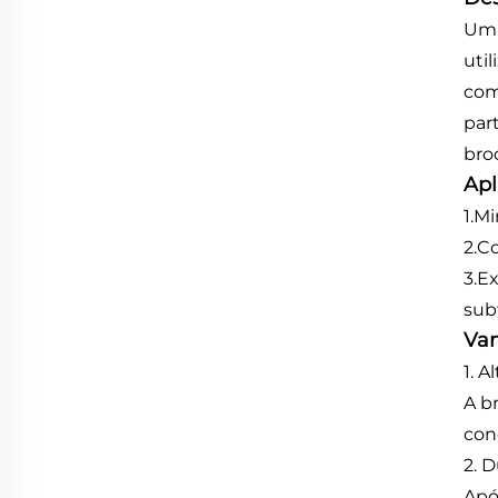
Um 
uti
com
par
bro
Apl
1.M
2.C
3.E
sub
Van
1. A
A b
con
2. 
Apó