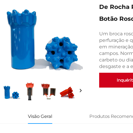
De Rocha R
Botão Ros
Um broca ros
perfuração e 
em mineração,
campos. Norm
carbeto ou di
desgaste e a e
Inquéri
Visão Geral
Produtos Recomen