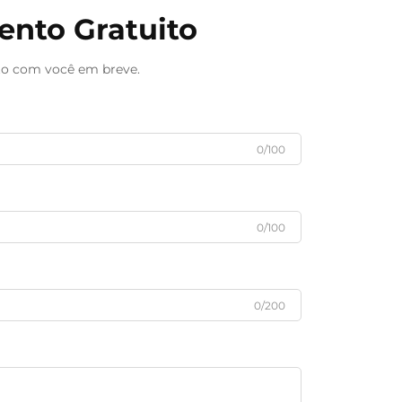
nto Gratuito
to com você em breve.
0/100
0/100
0/200