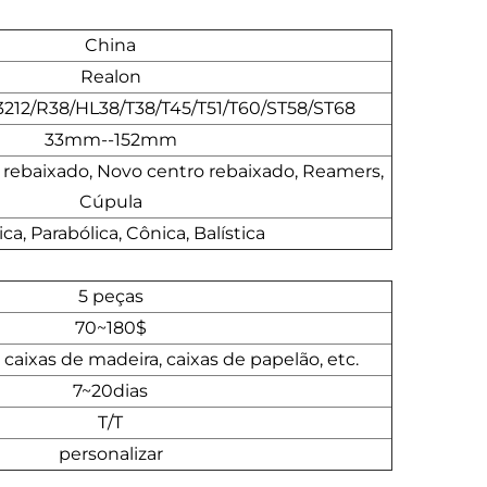
China
Realon
212/R38/HL38/T38/T45/T51/T60/ST58/ST68
33mm--152mm
 rebaixado, Novo centro rebaixado, Reamers,
Cúpula
ica, Parabólica, Cônica, Balística
5 peças
70~180$
, caixas de madeira, caixas de papelão, etc.
7~20dias
T/T
personalizar