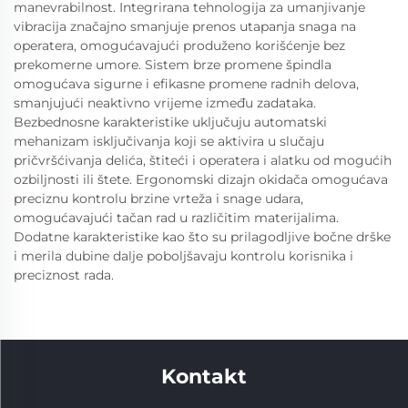
manevrabilnost. Integrirana tehnologija za umanjivanje
vibracija značajno smanjuje prenos utapanja snaga na
operatera, omogućavajući produženo korišćenje bez
prekomerne umore. Sistem brze promene špindla
omogućava sigurne i efikasne promene radnih delova,
smanjujući neaktivno vrijeme između zadataka.
Bezbednosne karakteristike uključuju automatski
mehanizam isključivanja koji se aktivira u slučaju
pričvršćivanja delića, štiteći i operatera i alatku od mogućih
ozbiljnosti ili štete. Ergonomski dizajn okidača omogućava
preciznu kontrolu brzine vrteža i snage udara,
omogućavajući tačan rad u različitim materijalima.
Dodatne karakteristike kao što su prilagodljive bočne drške
i merila dubine dalje poboljšavaju kontrolu korisnika i
preciznost rada.
Kontakt