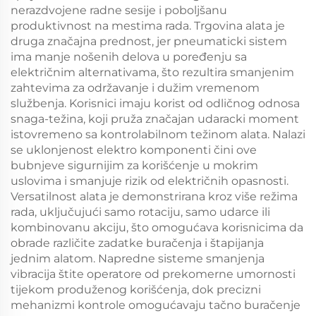
nerazdvojene radne sesije i poboljšanu
produktivnost na mestima rada. Trgovina alata je
druga značajna prednost, jer pneumaticki sistem
ima manje nošenih delova u poređenju sa
električnim alternativama, što rezultira smanjenim
zahtevima za održavanje i dužim vremenom
službenja. Korisnici imaju korist od odličnog odnosa
snaga-težina, koji pruža značajan udaracki moment
istovremeno sa kontrolabilnom težinom alata. Nalazi
se uklonjenost elektro komponenti čini ove
bubnjeve sigurnijim za korišćenje u mokrim
uslovima i smanjuje rizik od električnih opasnosti.
Versatilnost alata je demonstrirana kroz više režima
rada, uključujući samo rotaciju, samo udarce ili
kombinovanu akciju, što omogućava korisnicima da
obrade različite zadatke buračenja i štapijanja
jednim alatom. Napredne sisteme smanjenja
vibracija štite operatore od prekomerne umornosti
tijekom produženog korišćenja, dok precizni
mehanizmi kontrole omogućavaju tačno buračenje