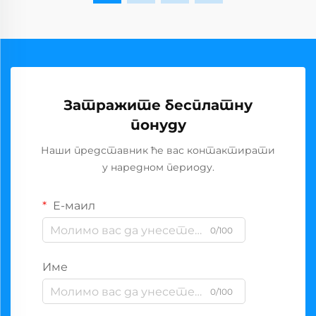
Затражите бесплатну
понуду
Наши представник ће вас контактирати
у наредном периоду.
Е-маил
0/100
Име
0/100