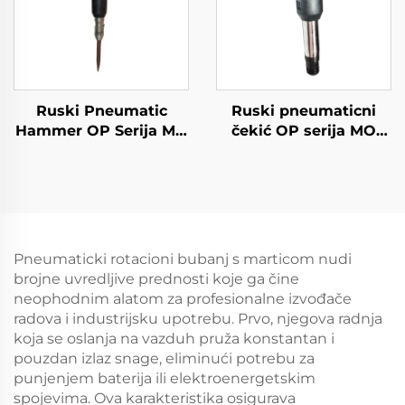
Ruski Pneumatic
Ruski pneumaticni
Hammer OP Serija MO
čekić OP serija MO
Serija Breaker--MO-2B
serija Breker--OP-2
Pneumaticki rotacioni bubanj s marticom nudi
brojne uvredljive prednosti koje ga čine
neophodnim alatom za profesionalne izvođače
radova i industrijsku upotrebu. Prvo, njegova radnja
koja se oslanja na vazduh pruža konstantan i
pouzdan izlaz snage, eliminući potrebu za
punjenjem baterija ili elektroenergetskim
spojevima. Ova karakteristika osigurava