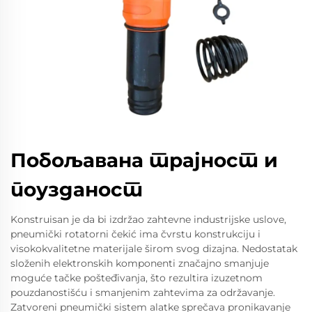
Побољавана трајност и
поузданост
Konstruisan je da bi izdržao zahtevne industrijske uslove,
pneumički rotatorni čekić ima čvrstu konstrukciju i
visokokvalitetne materijale širom svog dizajna. Nedostatak
složenih elektronskih komponenti značajno smanjuje
moguće tačke pošteđivanja, što rezultira izuzetnom
pouzdanostišću i smanjenim zahtevima za održavanje.
Zatvoreni pneumički sistem alatke sprečava pronikavanje