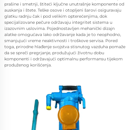
prašine i smetnji, štiteći ključne unutrašnje komponente od
auskanja i štete. Teške osove i otopljeni šarovi osiguravaju
glatku radnju čak i pod velikim opterećenjima, dok
specijalizovane pečure održavaju integritet sistema u
izazovnim uslovima. Pojednostavljen mehanički dizajn
alatke omogućava lako održavanje kada je to neophodno,
smanjujući vreme neaktivnosti i troškove servisa. Pored
toga, prirodne hlađenje svojstva stisnutog vazduha pomaže
da se spreči pregrjanje, produžujući životnu dobu
komponenti i održavajući optimalnu performansu tijekom
produženog korišćenja.