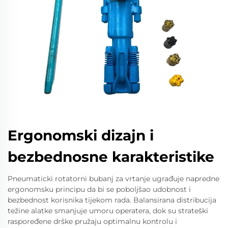
Ergonomski dizajn i
bezbednosne karakteristike
Pneumaticki rotatorni bubanj za vrtanje ugrađuje napredne
ergonomsku principu da bi se poboljšao udobnost i
bezbednost korisnika tijekom rada. Balansirana distribucija
težine alatke smanjuje umoru operatera, dok su strateški
raspoređene drške pružaju optimalnu kontrolu i