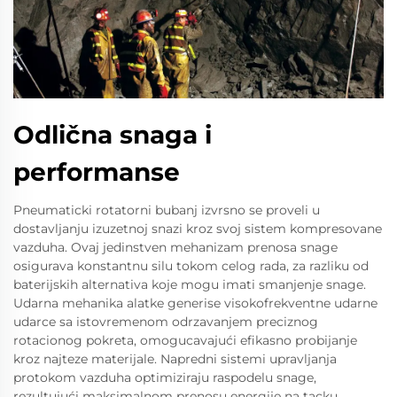
Odlična snaga i
performanse
Pneumaticki rotatorni bubanj izvrsno se proveli u
dostavljanju izuzetnoj snazi kroz svoj sistem kompresovane
vazduha. Ovaj jedinstven mehanizam prenosa snage
osigurava konstantnu silu tokom celog rada, za razliku od
baterijskih alternativa koje mogu imati smanjenje snage.
Udarna mehanika alatke generise visokofrekventne udarne
udarce sa istovremenom odrzavanjem preciznog
rotacionog pokreta, omogucavajući efikasno probijanje
kroz najteze materijale. Napredni sistemi upravljanja
protokom vazduha optimiziraju raspodelu snage,
rezultujući maksimalnom prenosu energije na tacku