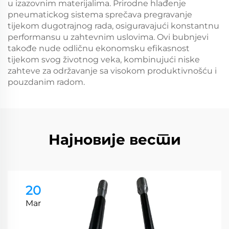
u izazovnim materijalima. Prirodne hlađenje
pneumatickog sistema sprečava pregravanje
tijekom dugotrajnog rada, osiguravajući konstantnu
performansu u zahtevnim uslovima. Ovi bubnjevi
takođe nude odličnu ekonomsku efikasnost
tijekom svog životnog veka, kombinujući niske
zahteve za održavanje sa visokom produktivnošću i
pouzdanim radom.
Најновије вести
20
Mar