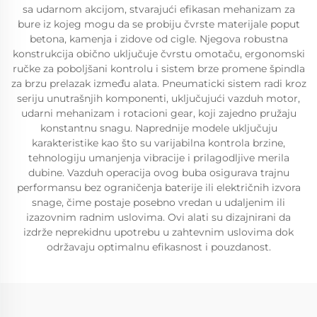
sa udarnom akcijom, stvarajući efikasan mehanizam za
bure iz kojeg mogu da se probiju čvrste materijale poput
betona, kamenja i zidove od cigle. Njegova robustna
konstrukcija obično uključuje čvrstu omotaču, ergonomski
ručke za poboljšani kontrolu i sistem brze promene špindla
za brzu prelazak između alata. Pneumaticki sistem radi kroz
seriju unutrašnjih komponenti, uključujući vazduh motor,
udarni mehanizam i rotacioni gear, koji zajedno pružaju
konstantnu snagu. Naprednije modele uključuju
karakteristike kao što su varijabilna kontrola brzine,
tehnologiju umanjenja vibracije i prilagodljive merila
dubine. Vazduh operacija ovog buba osigurava trajnu
performansu bez ograničenja baterije ili električnih izvora
snage, čime postaje posebno vredan u udaljenim ili
izazovnim radnim uslovima. Ovi alati su dizajnirani da
izdrže neprekidnu upotrebu u zahtevnim uslovima dok
održavaju optimalnu efikasnost i pouzdanost.