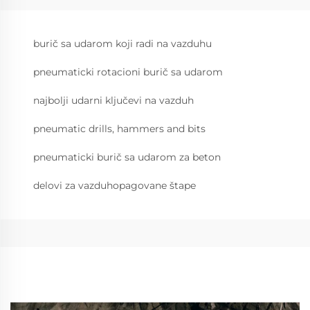
burič sa udarom koji radi na vazduhu
pneumaticki rotacioni burič sa udarom
najbolji udarni ključevi na vazduh
pneumatic drills, hammers and bits
pneumaticki burič sa udarom za beton
delovi za vazduhopagovane štape