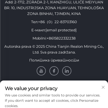
Add: 2-1712, ZGRADA 2-1, XIANZHIGU, ULIĆE MEIYUAN
BR. 10, INDUSTRIJSKA ZONA HUAYUAN, TEHNOLOŠKA
ZONA BINHAI, TJINĐIN, KINA
Тел:
+86（0）22-83703160
Е-маил:
[email protected]
Mobilni:
+8615822332238
Autorska prava © 2025 China Tianjin Realon Mining Co.,
Ltd. Sva prava zadržana.
Политика приватности
INFORMACIJE
We value your privacy
We use cookies and similar tools to provide our services.
Prijavite se da primate naš nedeljni bilten
If you don't want to accept all cookies, click Personalize
cookies.