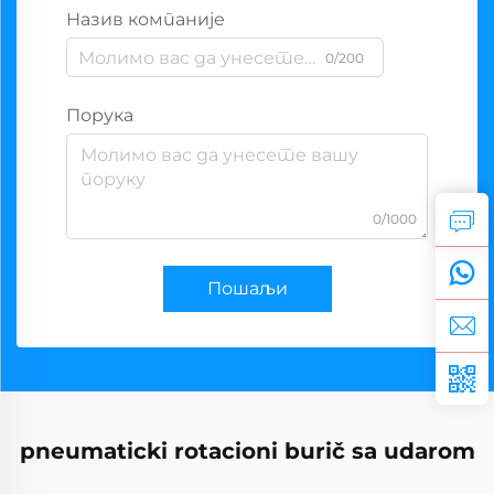
Назив компаније
0/200
Порука
0/1000
Пошаљи
pneumaticki rotacioni burič sa udarom