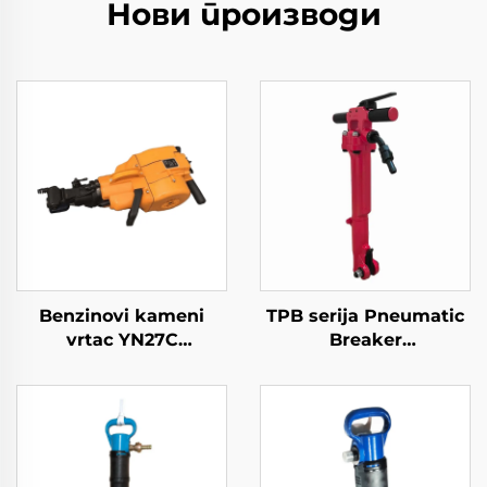
Нови производи
Benzinovi kameni
TPB serija Pneumatic
vrtac YN27C
Breaker
unutrašnje gorivo
TPB40\TPB60\TPB90
kameni vrtac
Paving Breaker
przenošljiv jack
hammer