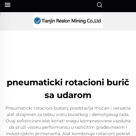
SR
pneumaticki rotacioni burič
sa udarom
Pneumaticki rotacioni bubanj predstavlja moćan i versatile
alat dizajniran za tešku vrstu buračkog i demolijskog rada.
Ovaj sofisticirani alat koristi snagu kompresovane vazduha
da pruži visoku performansu u različitim građevinskim i
industrijskim primenama. Alat kombinuje rotacioni pokret