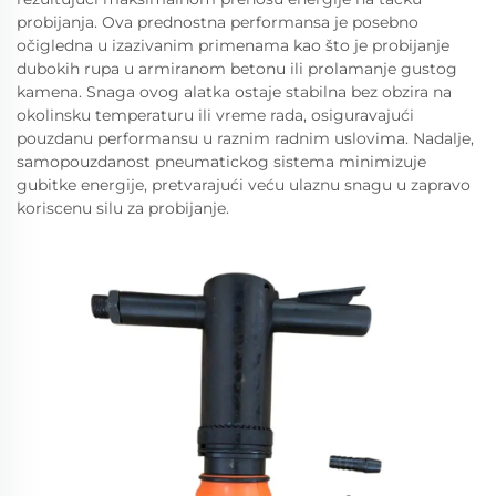
probijanja. Ova prednostna performansa je posebno
očigledna u izazivanim primenama kao što je probijanje
dubokih rupa u armiranom betonu ili prolamanje gustog
kamena. Snaga ovog alatka ostaje stabilna bez obzira na
okolinsku temperaturu ili vreme rada, osiguravajući
pouzdanu performansu u raznim radnim uslovima. Nadalje,
samopouzdanost pneumatickog sistema minimizuje
gubitke energije, pretvarajući veću ulaznu snagu u zapravo
koriscenu silu za probijanje.