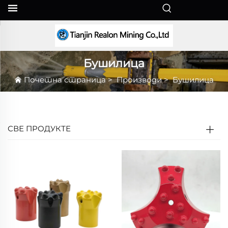
SR
Бушилица
Почетна страница
>
Производи
>
Бушилица
СВЕ ПРОДУКТЕ