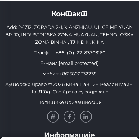
Контакт
Add: 2-1712, ZGRADA 2-1, XIANZHIGU, ULIĆE MEIYUAN
BR. 10, INDUSTRIJSKA ZONA HUAYUAN, TEHNOLOŠKA
ZONA BINHAI, TJINĐIN, KINA
Телефон:
+86（0）22-83703160
Е-маил:
[email protected]
Мобил:
+8615822332238
Ауторско право © 2026 Кина Тјанџин Реалон Маинг
Цо, Лтд. Сва права су задржана.
Политике приватности
Информације