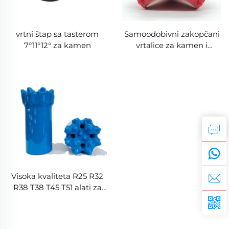
vrtni štap sa tasterom
Samoodobivni zakopčani
7°11°12° za kamen
vrtalice za kamen i
zemlju |
Krstačasti/Loptastačasti/Mu
tipovi | Osnovne
konstrukcije i veter
oborine
Visoka kvaliteta R25 R32
R38 T38 T45 T51 alati za
ruđarsko boreњe nitasti
dugmičasti delovi koji se
koriste u rudnicama