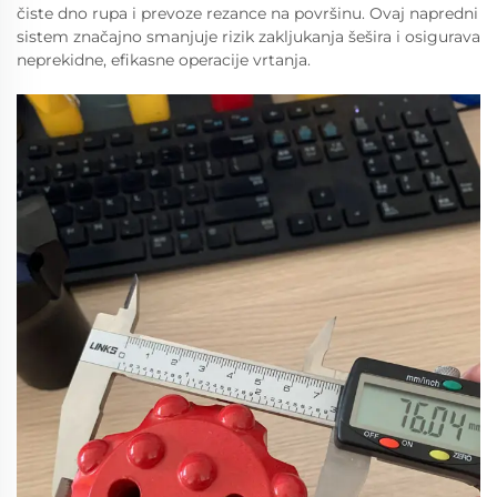
čiste dno rupa i prevoze rezance na površinu. Ovaj napredni
sistem značajno smanjuje rizik zakljukanja šešira i osigurava
neprekidne, efikasne operacije vrtanja.