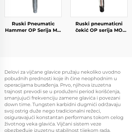
Ruski Pneumatic
Ruski pneumaticni
Hammer OP Serija MO
čekić OP serija MO
Serija Breaker--B-3
serija Breker--OP-2
Delovi za vijčane glavice pružaju nekoliko uvodno
pobudnih prednosti koje ih čine neophodnim u
operacijama burađenja. Prvo, njihova izuzetna
trajnost prevodi se u produženi period korišćenja,
smanjujući frekvenciju zamene glavića i povezani
down time. Tungsten karbidni dugmići održavaju
svoj ostrig duže nego tradicionalni režeci,
osiguravajući konstantan performans tokom celog
životnog veka glavića. Vijčani sistem veze
obezbeđuje izuzetnu stabilnost tijekom rada,