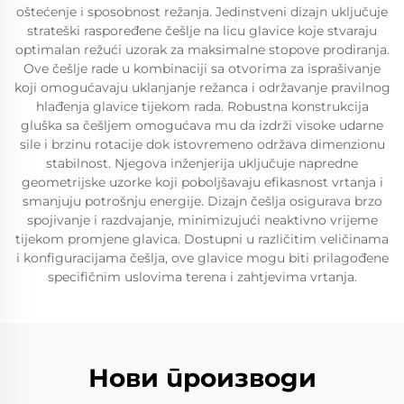
oštećenje i sposobnost režanja. Jedinstveni dizajn uključuje
strateški raspoređene češlje na licu glavice koje stvaraju
optimalan režući uzorak za maksimalne stopove prodiranja.
Ove češlje rade u kombinaciji sa otvorima za isprašivanje
koji omogućavaju uklanjanje režanca i održavanje pravilnog
hlađenja glavice tijekom rada. Robustna konstrukcija
gluška sa češljem omogućava mu da izdrži visoke udarne
sile i brzinu rotacije dok istovremeno održava dimenzionu
stabilnost. Njegova inženjerija uključuje napredne
geometrijske uzorke koji poboljšavaju efikasnost vrtanja i
smanjuju potrošnju energije. Dizajn češlja osigurava brzo
spojivanje i razdvajanje, minimizujući neaktivno vrijeme
tijekom promjene glavica. Dostupni u različitim veličinama
i konfiguracijama češlja, ove glavice mogu biti prilagođene
specifičnim uslovima terena i zahtjevima vrtanja.
Нови производи