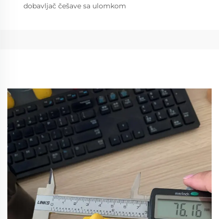
dobavljač češave sa ulomkom