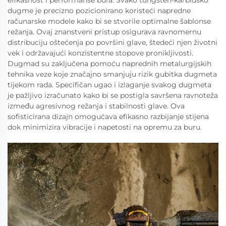
dugme je precizno pozicionirano koristeći napredne
računarske modele kako bi se stvorile optimalne šablonse
režanja. Ovaj znanstveni pristup osigurava ravnomernu
distribuciju oštećenja po površini glave, štedeći njen životni
vek i održavajući konzistentne stopove pronikljivosti.
Dugmad su zaključena pomoću naprednih metalurgijskih
tehnika veze koje značajno smanjuju rizik gubitka dugmeta
tijekom rada. Specifičan ugao i izlaganje svakog dugmeta
je pažljivo izračunato kako bi se postigla savršena ravnoteža
između agresivnog režanja i stabilnosti glave. Ova
sofisticirana dizajn omogućava efikasno razbijanje stijena
dok minimizira vibracije i napetosti na opremu za buru.