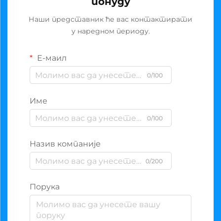
понуду
Наши представник ће вас контактирати
у наредном периоду.
Е-маил
0/100
Име
0/100
Назив компаније
0/200
Порука