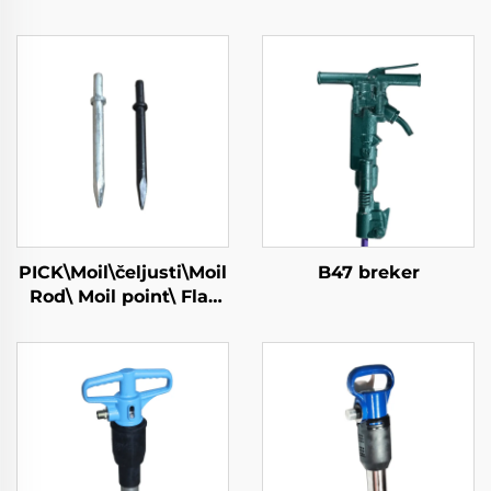
PICK\Moil\čeljusti\Moil
B47 breker
Rod\ Moil point\ Flat
Čeljusti\Uzak Čeljusti