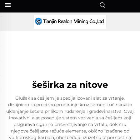
SR
šeširka za nitove
Glušak sa češljem je specijalizovani alat za vrtanje,
dizajniran za precizno prodiranje kroz kamen i učinkovito
uklanjanje šećera prilikom rudařenja i građevinarstva. Ovaj
inovativni alat poseduje sistem vezivanja sa češljem koji
osigurava sigurno pričvrstljivanje na vrtalu, dok mu
njegove češljaste režuće elemente, obično izrađene od
volframskog karbida, obezbeđuju izuzetnu otpornost na