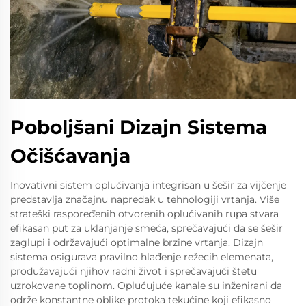
Poboljšani Dizajn Sistema
Očišćavanja
Inovativni sistem oplućivanja integrisan u šešir za vijčenje
predstavlja značajnu napredak u tehnologiji vrtanja. Više
strateški raspoređenih otvorenih oplućivanih rupa stvara
efikasan put za uklanjanje smeća, sprečavajući da se šešir
zaglupi i održavajući optimalne brzine vrtanja. Dizajn
sistema osigurava pravilno hlađenje režecih elemenata,
produžavajući njihov radni život i sprečavajući štetu
uzrokovane toplinom. Oplućujuće kanale su inženirani da
održe konstantne oblike protoka tekućine koji efikasno