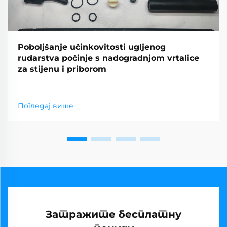
Poboljšanje učinkovitosti ugljenog
rudarstva počinje s nadogradnjom vrtalice
za stijenu i priborom
Погледај више
Затражите бесплатну