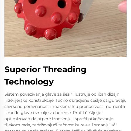
Superior Threading
Technology
Sistem povezivanja glave za šešir ilustruje odličan dizajn
inženjerske konstrukcije. Tačno obradjene češlje osiguravaju
savršenu poravnanost i maksimalnu prenosivost momenta
između glave i vrtulje za bureњe. Profil češlje je
optimizovan da otpere iznosenju i spreči otkočavanje
tijekom rada, zadržavajući tačnost bureњa i smanjujući
potrebe za održavanjem. Sistem češlje uključuje posebne