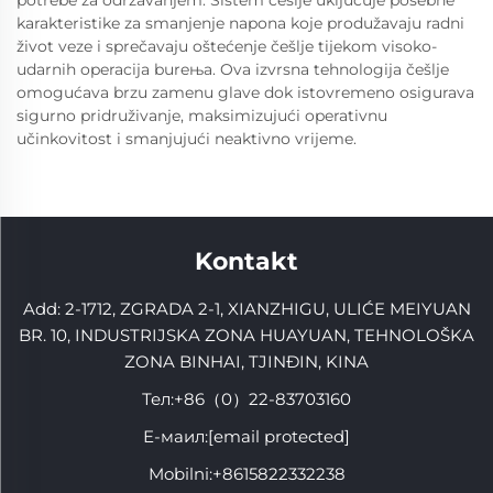
karakteristike za smanjenje napona koje produžavaju radni
život veze i sprečavaju oštećenje češlje tijekom visoko-
udarnih operacija bureњa. Ova izvrsna tehnologija češlje
omogućava brzu zamenu glave dok istovremeno osigurava
sigurno pridruživanje, maksimizujući operativnu
učinkovitost i smanjujući neaktivno vrijeme.
Kontakt
Add: 2-1712, ZGRADA 2-1, XIANZHIGU, ULIĆE MEIYUAN
BR. 10, INDUSTRIJSKA ZONA HUAYUAN, TEHNOLOŠKA
ZONA BINHAI, TJINĐIN, KINA
Тел:
+86（0）22-83703160
Е-маил:
[email protected]
Mobilni:
+8615822332238