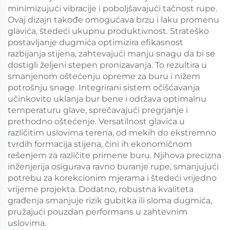
minimizujući vibracije i poboljšavajući tačnost rupe.
Ovaj dizajn takođe omogućava brzu i laku promenu
glavića, štedeći ukupnu produktivnost. Strateško
postavljanje dugmića optimizira efikasnost
razbijanja stijena, zahtevajući manju snagu da bi se
dostigli željeni stepen pronizavanja. To rezultira u
smanjenom oštećenju opreme za buru i nižem
potrošnju snage. Integrirani sistem očišćavanja
učinkovito uklanja bur bene i održava optimalnu
temperaturu glave, sprečavajući pregrjanje i
prethodno oštećenje. Versatilnost glavića u
različitim uslovima terena, od mekih do ekstremno
tvrdih formacija stijena, čini ih ekonomičnom
rešenjem za različite primene buru. Njihova precizna
inženjerija osigurava ravno buranje rupe, smanjujući
potrebu za korekcionim mjerama i štedeći vrijedno
vrijeme projekta. Dodatno, robustna kvaliteta
građenja smanjuje rizik gubitka ili sloma dugmića,
pružajući pouzdan performans u zahtevnim
uslovima.