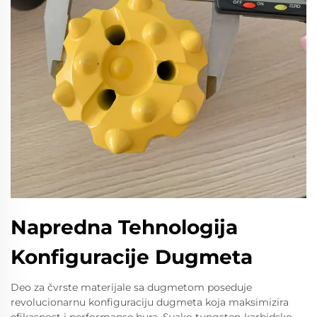
Napredna Tehnologija
Konfiguracije Dugmeta
Deo za čvrste materijale sa dugmetom poseduje
revolucionarnu konfiguraciju dugmeta koja maksimizira
efikasnost i performanse bura. Svako tungsten-karbidsko