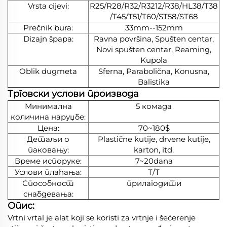
Vrsta cijevi:
R25/R28/R32/R3212/R38/HL38/T38
/T45/T51/T60/ST58/ST68
Prečnik bura:
33mm--152mm
Dizajn špapa:
Ravna površina, Spušten centar,
Novi spušten centar, Reaming,
Kupola
Oblik dugmeta
Sferna, Parabolična, Konusna,
Balistika
Трговски услови производа
Минимална
5 комада
количина наруџбе:
Цена:
70~180$
Детаљи о
Plastične kutije, drvene kutije,
паковању:
karton, itd.
Време испоруке:
7~20dana
Услови плаћања:
Т/Т
Способност
прилагодити
снабдевања:
Опис:
Vrtni vrtal je alat koji se koristi za vrtnje i šećerenje