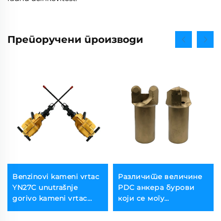
Препоручени производи
Benzinovi kameni vrtac
Различитe величинe
YN27C unutrašnje
PDC анкера бурови
gorivo kameni vrtac
коjи се могу
przenošljiv jack hammer
прилагодити за
оптовање