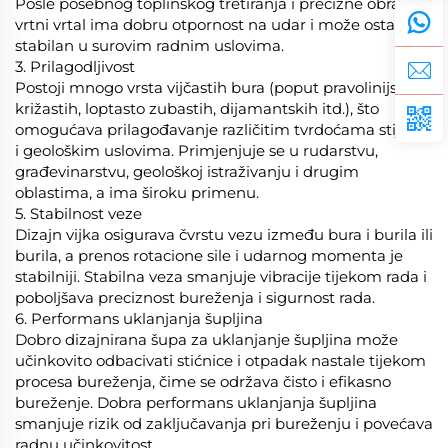
Posle posebnog toplinskog tretiranja i precizne obrade,
vrtni vrtal ima dobru otpornost na udar i može ostati
stabilan u surovim radnim uslovima.
3. Prilagodljivost
Postoji mnogo vrsta vijčastih bura (poput pravolinijskih,
križastih, loptasto zubastih, dijamantskih itd.), što
omogućava prilagođavanje različitim tvrdoćama stijena
i geološkim uslovima. Primjenjuje se u rudarstvu,
građevinarstvu, geološkoj istraživanju i drugim
oblastima, a ima široku primenu.
5. Stabilnost veze
Dizajn vijka osigurava čvrstu vezu između bura i burila ili
burila, a prenos rotacione sile i udarnog momenta je
stabilniji. Stabilna veza smanjuje vibracije tijekom rada i
poboljšava preciznost bureženja i sigurnost rada.
6. Performans uklanjanja šupljina
Dobro dizajnirana šupa za uklanjanje šupljina može
učinkovito odbacivati stićnice i otpadak nastale tijekom
procesa bureženja, čime se održava čisto i efikasno
bureženje. Dobra performans uklanjanja šupljina
smanjuje rizik od zaključavanja pri bureženju i povećava
radnu učinkovitost.