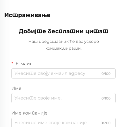
Истраживање
Добијте бесплатни цитат
Наш представник ће вас ускоро
контактирати.
Е-маил
0/100
Име
0/100
Име компаније
0/200