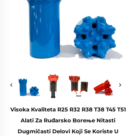
Visoka Kvaliteta R25 R32 R38 T38 T45 T51
Alati Za Ruđarsko Boreњe Nitasti
Dugmičasti Delovi Koji Se Koriste U