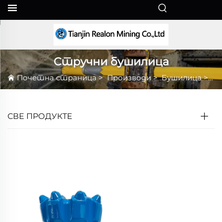
SR
Стручни бушилица
Почетна страница
>
Производи
>
Бушилица
>
Ст
СВЕ ПРОДУКТЕ