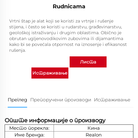
Rudnicama
Vrtni štap je alat koji se koristi za vrtnje i rušenje
stijena, i često se koristi u rudarstvu, građevinarstvu,
geološkoj istraživanju i drugim oblastima. Obično je
obrutan ugljenovodikovim zubovima ili dijamantima
kako bi se povećala otpornost na iznosenje i efikasnost
rušenja.
Листа
Истраживање
производа
Преглед
Препоручени производи
Истраживање
Опште информације о производу
Место порекла:
Кина
Име бренда:
Realon