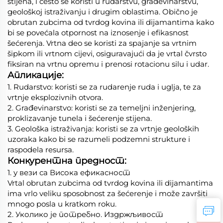
stijena, i često se koristi u rudarstvu, građevinarstvu,
geološkoj istraživanju i drugim oblastima. Obično je
obrutan zubcima od tvrdog kovina ili dijamantima kako
bi se povećala otpornost na iznosenje i efikasnost
šećerenja. Vrtna deo se koristi za spajanje sa vrtnim
šipkom ili vrtnom cijevi, osiguravajući da je vrtal čvrsto
fiksiran na vrtnu opremu i prenosi rotacionu silu i udar.
Апликације:
1. Rudarstvo: koristi se za rudarenje ruda i uglja, te za
vrtnje eksplozivnih otvora.
2. Građevinarstvo: koristi se za temeljni inženjering,
proklizavanje tunela i šećerenje stijena.
3. Geološka istraživanja: koristi se za vrtnje geoloških
uzoraka kako bi se razumeli podzemni strukture i
raspodela resursa.
Конкурентна предност:
1. у вези са Висока ефикасност
Vrtal obrutan zubcima od tvrdog kovina ili dijamantima
ima vrlo veliku sposobnost za šećerenje i može završiti
mnogo posla u kratkom roku.
2. Уколико је потребно. Издржљивост