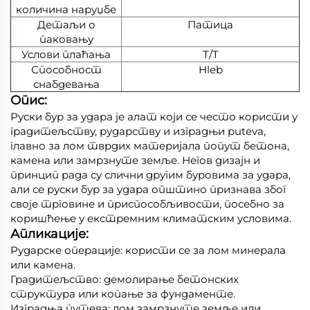
количина наруџбе
Детаљи о
Патица
паковању
Услови плаћања
Т/Т
Способност
Hleb
снабдевања
Опис:
Руски бур за удара је алат који се често користи у
градитељству, рударству и изградњи puteva,
главно за лом тврдих материјала попут бетона,
камена или замрзнуте земље. Негов дизајн и
принцип рада су слични другим буровима за удара,
али се руски бур за удара општино признава због
своје трговине и приспособљивости, посебно за
коришћење у екстремним климатским условима.
Апликације:
Рударске операције: користи се за лом минерала
или камена.
Градитељство: демолирање бетонских
структура или копање за фундаменте.
Изградња путева: лом замрзнуте земље или