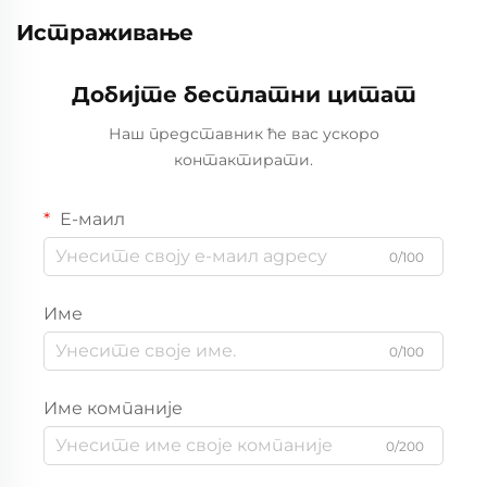
Истраживање
Добијте бесплатни цитат
Наш представник ће вас ускоро
контактирати.
Е-маил
0/100
Име
0/100
Име компаније
0/200