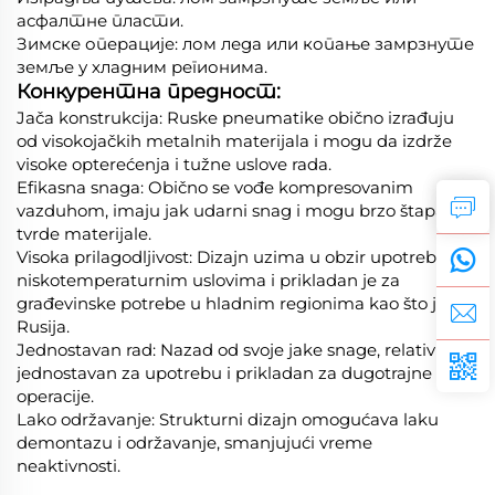
асфалтне пласти.
Зимске операције: лом леда или копање замрзнуте
земље у хладним регионима.
Конкурентна предност:
Jača konstrukcija: Ruske pneumatike obično izrađuju
od visokojačkih metalnih materijala i mogu da izdrže
visoke opterećenja i tužne uslove rada.
Efikasna snaga: Obično se vođe kompresovanim
vazduhom, imaju jak udarni snag i mogu brzo štapat
tvrde materijale.
Visoka prilagodljivost: Dizajn uzima u obzir upotrebu u
niskotemperaturnim uslovima i prikladan je za
građevinske potrebe u hladnim regionima kao što je
Rusija.
Jednostavan rad: Nazad od svoje jake snage, relativno je
jednostavan za upotrebu i prikladan za dugotrajne
operacije.
Lako održavanje: Strukturni dizajn omogućava laku
demontazu i održavanje, smanjujući vreme
neaktivnosti.