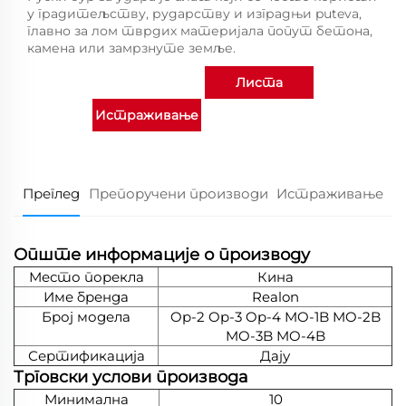
у градитељству, рударству и изградњи puteva,
главно за лом тврдих материјала попут бетона,
камена или замрзнуте земље.
Листа
Истраживање
производа
Преглед
Препоручени производи
Истраживање
Опште информације о производу
Место порекла
Кина
Име бренда
Realon
Број модела
Op-2 Op-3 Op-4 MO-1B MO-2B
MO-3B MO-4B
Сертификација
Дају
Трговски услови производа
Минимална
10