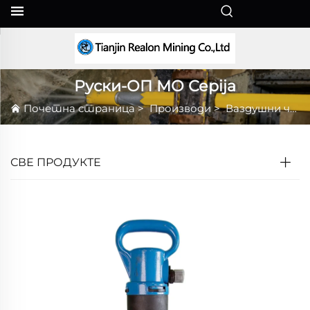
SR
Руски-ОП МО Серija
Почетна страница
>
Производи
>
Ваздушни чекић за пијање
СВЕ ПРОДУКТЕ