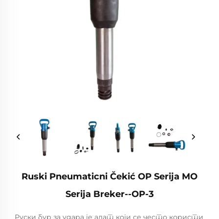
Ruski Pneumaticni Čekić OP Serija MO
Serija Breker--OP-3
Руски бур за удара је алат који се често користи