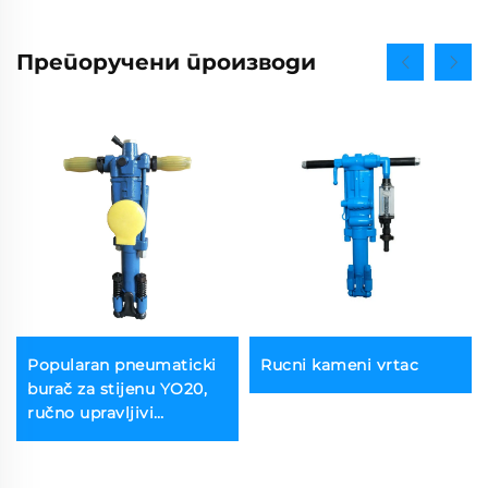
Препоручени производи
Popularan pneumaticki
Rucni kameni vrtac
burač za stijenu YO20,
ručno upravljivi
višestrukog namena