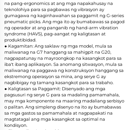
na pang-ergonomics at ang mga napakahusay na
teknolohiya para sa pagbawas ng vibrasyon ay
gumagawa ng kaginhawahan sa paggamit ng G-series
pneumatic picks. Ang mga ito ay bumabawas sa pagod
ng operador at ang panganib ng hand-arm vibration
syndrome (HAVS), pag-aangat ng kaligtasan at
produktibidad.
● Kagamitan: Ang saklaw ng mga model, mula sa
maliwanag na G7 hanggang sa mahigpit na G20,
nagpapatunay na mayroongkop na kasangkot para sa
iba't ibang aplikasyon. Sa anomang sitwasyon, mula sa
maliwanag na paggawa ng konstruksyon hanggang sa
ekstremong operasyon sa mina, ang serye G ay
nagbibigay ng tamang kasangkot para sa trabaho.
● Kaligtasan sa Paggamit: Disenyado ang mga
pagsusuri ng serye G para sa madaling pamamahala,
may mga komponente na maaring madaliang serbisyo
o palitan. Ang simpleng disenyo na ito ay bumabawas
sa mga gastos sa pamamahala at nagpapakati na
magtatagal ang mga kasangkot sa optimal na
kondisyon.