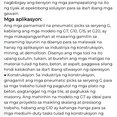
nagbibigay ang bersyon ng mga pampapatong na ito
ng tiyak at epektibong solusyon para sa iba't ibang mga
gawain.
Mga aplikasyon:
Ang mga pamamaril na pneumatic picks sa seryeng G,
kabilang ang mga modelo ng G7, G10, G15, at G20, ay
mga makapangyarihan at maaaring gamitin sa
maraming layunin na disenyo para sa malawak na
hanay ng aplikasyon sa industriya ng konstruksyon,
mining, at demolition. Disenyo ang mga tool na ito
upang putulin, tukain, at burahin ang mga matigas na
material tulad ng bato, beton, at aspalt, paggawa silang
hindi kalokohan sa iba't ibang sitwasyon ng operasyon.
● Konstruksyon: Sa industriya ng konstruksyon,
ginagamit ang mga pneumatic picks sa seryeng G para
sa mga trabaho tulad ng pagputol ng mga plato ng
beton, pagtanggal ng mga tile, at pagtukak ng
masonry. Ang mahinhin na modelo ng G7 ay ideal para
sa mga proyekto sa maikling skalang at presisong
trabaho, habang ang G10 ay kahanga-hanga para sa
mga medium-duty tasks tulad ng konstruksyon ng