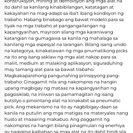
konstruksyon, mining at demolisyon ang mga alat na
ito dahil sa kanilang kinabibilangan, katatagan at
kakayahan na mag-adapt sa iba't ibang kondisyon ng
trabaho. Habang binabago ang bawat modelo para sa
tiyak na mga trabaho at pangangailangan ng
kapangyarihan, mayroon silang mga karaniwang
katangian na gumagawa sa kanila ng mahalaga sa
kanilang mga espesyal na larangan. Bilang isang unido
na kategorya, kinakatawan ng mga pnumatikong picks
na ito ang isang saklaw ng mga alat nakop para sa
maliit, medium at malaking aplikasyon, siguraduhing
may tamang alat para sa bawat trabaho.
Magkakaparehong pangunahing prinsipyong pang-
trabaho: Ginagamit nila ang nakompres na hangin
upang magbigay ng mataas na kapangyarihan ng
pagsisiklab, na iniiwan sa pamamagitan ng isang
kutsilyo o pinointang alat na kinakabit sa pneumatic
pick. Ang mekanismo na ito ay nagbibigay-daan sa
kanila na putulin ang mga matigas na materyales nang
husto at maaaring makabuo. Ang paggamit ng
nakompres na hangin bilang pinagmulan ng enerhiya
ay nagiging kaibahan sa mga alat na ito dahil hindi sila