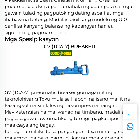
pneumatic picks sa pamamahala ng daan para sa mga
gawain tulad ng pagputok ng dating aspalt at mga
ibabaw na betong. Madalas pinili ang modelo ng G10
dahil sa kanyang balanse ng kapangyarihan at
siguradong pagmamaneho.
Mga Spesipikasyon
G7 (TCA-7) BREAKER
G7 (TCA-7) pneumatic breaker gumagamit ng
teknolohiyang Toku mula sa Hapon, na isang maliit na
kasangkot na kinikilos ng nakompres na hangin.
May katangian na maliwanag na timbang, madali ang
pagsasagawa, awtomatikong tumigil pagkatapos
maaksaya ang bagay.
Ipinagmamalaki ito sa pangangamit sa mina ng coal,
malambot na bato, paghuhukay ng mga kuweba para