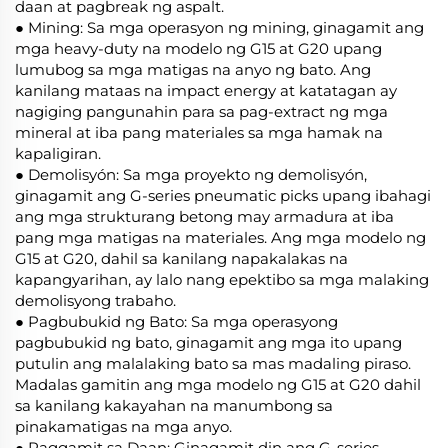
daan at pagbreak ng aspalt.
● Mining: Sa mga operasyon ng mining, ginagamit ang
mga heavy-duty na modelo ng G15 at G20 upang
lumubog sa mga matigas na anyo ng bato. Ang
kanilang mataas na impact energy at katatagan ay
nagiging pangunahin para sa pag-extract ng mga
mineral at iba pang materiales sa mga hamak na
kapaligiran.
● Demolisyón: Sa mga proyekto ng demolisyón,
ginagamit ang G-series pneumatic picks upang ibahagi
ang mga strukturang betong may armadura at iba
pang mga matigas na materiales. Ang mga modelo ng
G15 at G20, dahil sa kanilang napakalakas na
kapangyarihan, ay lalo nang epektibo sa mga malaking
demolisyong trabaho.
● Pagbubukid ng Bato: Sa mga operasyong
pagbubukid ng bato, ginagamit ang mga ito upang
putulin ang malalaking bato sa mas madaling piraso.
Madalas gamitin ang mga modelo ng G15 at G20 dahil
sa kanilang kakayahan na manumbong sa
pinakamatigas na mga anyo.
● Paggamit sa Daan: Ginagamit din ang G-series