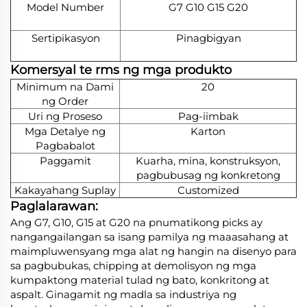
Model Number
G7 G10 G15 G20
Sertipikasyon
Pinagbigyan
Komersyal te
rms ng mga produkto
Minimum na Dami
20
ng Order
Uri ng Proseso
Pag-iimbak
Mga Detalye ng
Karton
Pagbabalot
Paggamit
Kuarha, mina, konstruksyon,
pagbubusag ng konkretong
Kakayahang Suplay
Customized
Paglalarawan:
Ang G7, G10, G15 at G20 na pnumatikong picks ay
nangangailangan sa isang pamilya ng maaasahang at
maimpluwensyang mga alat ng hangin na disenyo para
sa pagbubukas, chipping at demolisyon ng mga
kumpaktong material tulad ng bato, konkritong at
aspalt. Ginagamit ng madla sa industriya ng