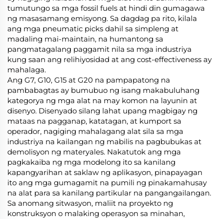
tumutungo sa mga fossil fuels at hindi din gumagawa
ng masasamang emisyong. Sa dagdag pa rito, kilala
ang mga pneumatic picks dahil sa simpleng at
madaling mai-maintain, na humantong sa
pangmatagalang paggamit nila sa mga industriya
kung saan ang relihiyosidad at ang cost-effectiveness ay
mahalaga.
Ang G7, G10, G15 at G20 na pampapatong na
pambabagtas ay bumubuo ng isang makabuluhang
kategorya ng mga alat na may komon na layunin at
disenyo. Disenyado silang lahat upang magbigay ng
mataas na pagganap, katatagan, at kumport sa
operador, nagiging mahalagang alat sila sa mga
industriya na kailangan ng mabilis na pagbubukas at
demolisyon ng materyales. Nakatutok ang mga
pagkakaiba ng mga modelong ito sa kanilang
kapangyarihan at saklaw ng aplikasyon, pinapayagan
ito ang mga gumagamit na pumili ng pinakamahusay
na alat para sa kanilang partikular na pangangailangan.
Sa anomang sitwasyon, maliit na proyekto ng
konstruksyon o malaking operasyon sa minahan,