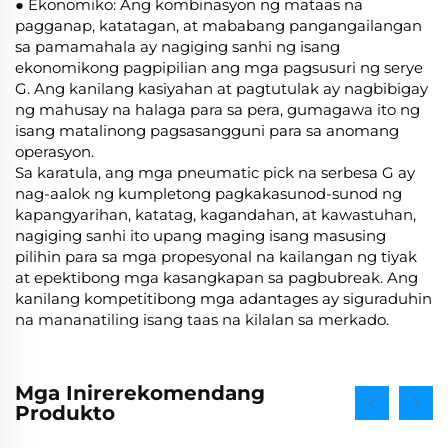
● Ekonomiko: Ang kombinasyon ng mataas na
pagganap, katatagan, at mababang pangangailangan
sa pamamahala ay nagiging sanhi ng isang
ekonomikong pagpipilian ang mga pagsusuri ng serye
G. Ang kanilang kasiyahan at pagtutulak ay nagbibigay
ng mahusay na halaga para sa pera, gumagawa ito ng
isang matalinong pagsasangguni para sa anomang
operasyon.
Sa karatula, ang mga pneumatic pick na serbesa G ay
nag-aalok ng kumpletong pagkakasunod-sunod ng
kapangyarihan, katatag, kagandahan, at kawastuhan,
nagiging sanhi ito upang maging isang masusing
pilihin para sa mga propesyonal na kailangan ng tiyak
at epektibong mga kasangkapan sa pagbubreak. Ang
kanilang kompetitibong mga adantages ay siguraduhin
na mananatiling isang taas na kilalan sa merkado.
Mga Inirerekomendang
Produkto