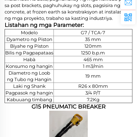
sa post brackets, paghuhukay ng slots, pagsisira ng
concrete, at frozen earth sa konstraksyon at instalasyon
ng mga proyekto, trabaho sa kasting industriya.
Listahan ng mga Parameter:
Modelo
G7 / TCA-7
Dyametro ng Piston
35 mm
Biyahe ng Piston
120mm
Bilis ng Pagpapataas
1250 b.p.m
Habà
465 mm
Konsumo ng hangin
1 m3/min
Diametro ng Loob
19 mm
ng Tubo ng Hangin
Laki ng Shank
R26 x 80mm
Pagpasok ng hangin
3/4 P/T
Kabuuang timbang
7.2Kg
G15 PNEUMATIC BREAKER