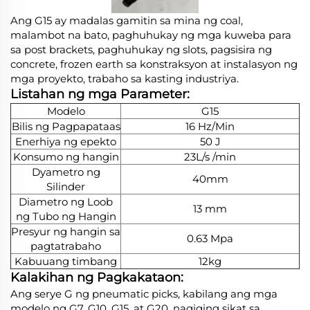
Ang G15 ay madalas gamitin sa mina ng coal,
malambot na bato, paghuhukay ng mga kuweba para
sa post brackets, paghuhukay ng slots, pagsisira ng
concrete, frozen earth sa konstraksyon at instalasyon ng
mga proyekto, trabaho sa kasting industriya.
Listahan ng mga Parameter:
Modelo
G15
Bilis ng Pagpapataas
16 Hz/Min
Enerhiya ng epekto
50 J
Konsumo ng hangin
23L/s /min
Dyametro ng
40mm
Silinder
Diametro ng Loob
13 mm
ng Tubo ng Hangin
Presyur ng hangin sa
0.63 Mpa
pagtatrabaho
Kabuuang timbang
12kg
Kalakihan ng Pagkakataon:
Ang serye G ng pneumatic picks, kabilang ang mga
modelo ng G7, G10, G15, at G20, nagiging sikat sa