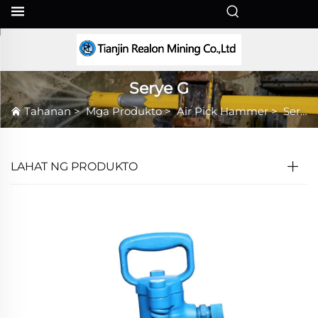
TL
Serye G
Tahanan
>
Mga Produkto
>
Air Pick Hammer
>
Serye G
LAHAT NG PRODUKTO