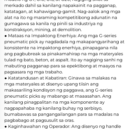
merkado dahil sa kanilang napakainit na pagganap,
katatagan, at kahawigang-gamit. Nag-aalok ang mga
alat na ito ng maraming kompetitibong adunatin na
gumagawa sa kanila ng pinili sa industriya ng
konstraksyon, mining, at demolition.
● Mataas na Impaktong Enerhiya: Ang mga G-series
pneumatic pick ay nagdadala ng makapangyarihang at
konsistente na impaktong enerhiya, pinapagana nila
ang pagbubreak sa pinakamahirap na mga materyales
tulad ng bato, beton, at aspalt. Ito ay nagiging sanhi ng
mabuting pagganap para sa epektibong at maayos na
pagsasara ng mga trabaho.
● Katatandusan at Kabatiran: Ginawa sa malakas na
mga materyales at disenyo upang tiisin ang
makasariling kondisyon ng paggawa, ang G-series
pneumatic picks ay mabango at maaasahan. Ang
kanilang pinagpalitan na mga komponente ay
nagpapahaba ng kanilang buhay ng serbisyo,
bumabawas sa pangangailangan para sa madalas na
pagbabago at pagsusulit sa oras.
● Kaginhawahan ng Operador: Ang disenyo ng handle