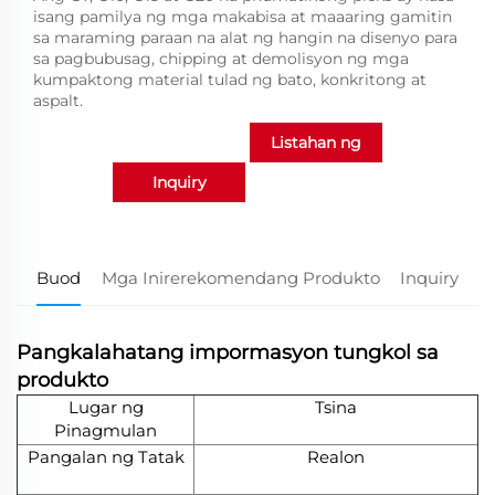
isang pamilya ng mga makabisa at maaaring gamitin
sa maraming paraan na alat ng hangin na disenyo para
sa pagbubusag, chipping at demolisyon ng mga
kumpaktong material tulad ng bato, konkritong at
aspalt.
Listahan ng
Inquiry
produkto
Buod
Mga Inirerekomendang Produkto
Inquiry
Pangkalahatang impormasyon tungkol sa
produkto
Lugar ng
Tsina
Pinagmulan
Pangalan ng Tatak
Realon