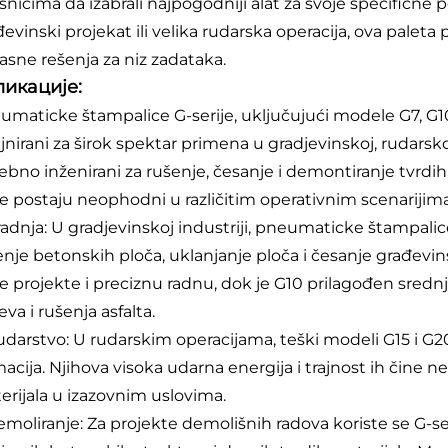
snicima da izabrali najpogodniji alat za svoje specifične p
đevinski projekat ili velika rudarska operacija, ova pal
kasne rešenja za niz zadataka.
икације:
maticke štampalice G-serije, uključujući modele G7, G10, G
jnirani za širok spektar primena u gradjevinskoj, rudarskoj 
bno inženirani za rušenje, česanje i demontiranje tvrdih m
e postaju neophodni u različitim operativnim scenarijima
radnja: U gradjevinskoj industriji, pneumaticke štampalice
enje betonskih ploča, uklanjanje ploča i česanje građevins
e projekte i preciznu radnu, dok je G10 prilagođen sre
va i rušenja asfalta.
udarstvo: U rudarskim operacijama, teški modeli G15 i G20
macija. Njihova visoka udarna energija i trajnost ih čine 
erijala u izazovnim uslovima.
emoliranje: Za projekte demolišnih radova koriste se G-ser