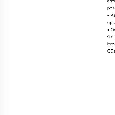
arm
pos
● K
upr
● O
što 
izm
Сп