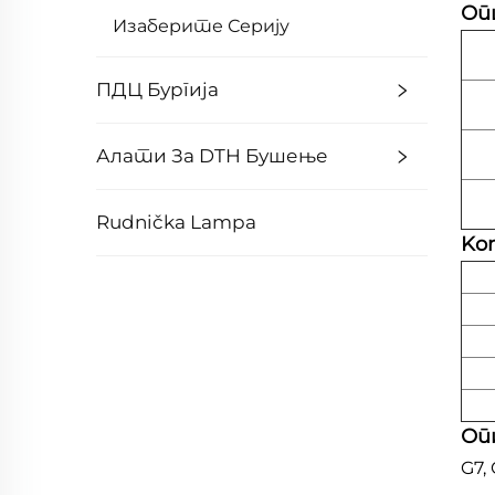
Оп
Изаберите Серију
ПДЦ Бургија
Алати За DTH Бушење
Rudnička Lampa
Kom
Оп
G7, 