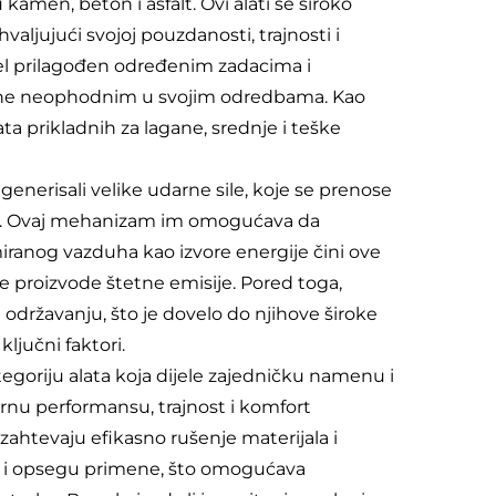
kamen, beton i asfalt. Ovi alati se široko
valjujući svojoj pouzdanosti, trajnosti i
odel prilagođen određenim zadacima i
 čine neophodnim u svojim odredbama. Kao
ata prikladnih za lagane, srednje i teške
generisali velike udarne sile, koje se prenose
iju. Ovaj mehanizam im omogućava da
iranog vazduha kao izvore energije čini ove
i ne proizvode štetne emisije. Pored toga,
održavanju, što je dovelo do njihove široke
jučni faktori.
goriju alata koja dijele zajedničku namenu i
darnu performansu, trajnost i komfort
zahtevaju efikasno rušenje materijala i
zi i opsegu primene, što omogućava