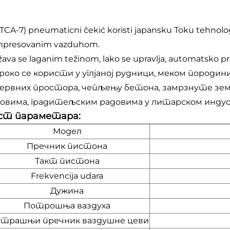
(TCA-7) pneumaticni čekić koristi japansku Toku tehnologij
presovanim vazduhom.
ažava se laganim težinom, lako se upravlja, automatsko pr
око се користи у углјаној рудници, меком породини
ервних простора, чепљењу бетона, замрзнуте з
овима, градитељским радовима у литарском индус
ст параметара:
Модел
Пречник пистона
Такт пистона
Frekvencija udara
Дужина
Потрошња ваздуха
утрашњи пречник ваздушне цеви