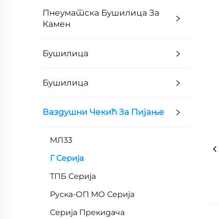
Пнеуматска Бушилица За
Камен
Бушилица
Бушилица
Ваздушни Чекић За Пијање
МЛ33
Г Серија
ТПБ Серија
Руска-ОП МО Серија
Серија Прекидача