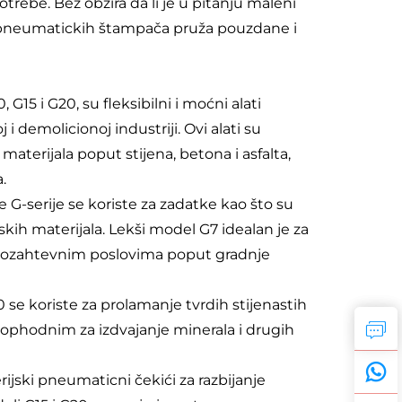
otrebe. Bez obzira da li je u pitanju maleni
eta pneumatickih štampača pruža pouzdane i
15 i G20, su fleksibilni i moćni alati
i demolicionoj industriji. Ovi alati su
aterijala poput stijena, betona i asfalta,
.
 G-serije se koriste za zadatke kao što su
kih materijala. Lekši model G7 idealan je za
dnjozahtevnim poslovima poput gradnje
 se koriste za prolamanje tvrdih stijenastih
neophodnim za izdvajanje minerala i drugih
ijski pneumaticni čekići za razbijanje