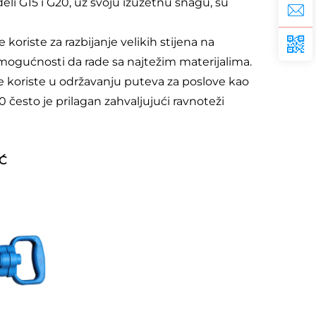
eli G15 i G20, uz svoju izuzetnu snagu, su
riste za razbijanje velikih stijena na
g mogućnosti da rade sa najtežim materijalima.
e koriste u održavanju puteva za poslove kao
0 često je prilagan zahvaljujući ravnoteži
IĆ