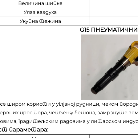
Величина шипке
Улаз ваздуха
Укупна тежина
G15 ПНЕУМАТИЧНИ
 се широм користи у углјаној рудници, меком породи
ервних простора, чепљењу бетона, замрзнуте з
овима, градитељским радовима у литарском индус
ст параметара: