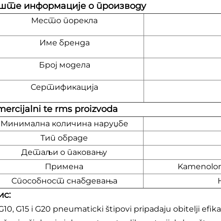
ште информације о производу
Место порекла
Име бренда
Број модела
Сертификација
ercijalni te
rms proizvoda
Минимална количина наруџбе
Тип обраде
Детаљи о паковању
Примена
Kamenolom,
Способност снабдевања
ис:
G10, G15 i G20 pneumaticki štipovi pripadaju obitelji efika