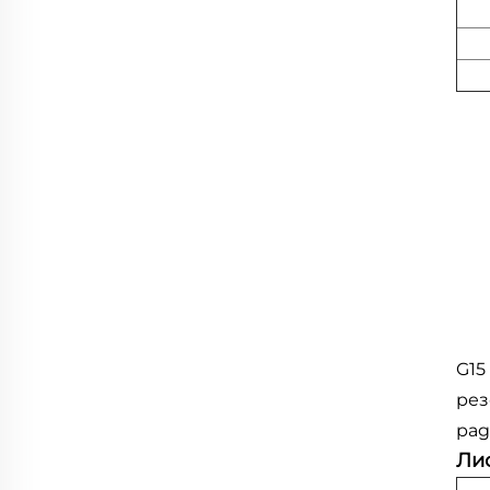
G15
рез
рад
Ли