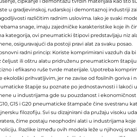
ušenje, čipkanje i demontazu tvrdih materijala kao što su 
ste u gradjevinskoj, rudarskoj i demontaznoj industriji zah
lagodljivosti različitim radnim uslovima. Iako je svaki m
rebama snage, imaju zajedničke karakteristike koje ih
a kategorija, ovi pneumaticki štipovi predstavljaju niz al
ene, osiguravajući da postoji pravi alat za svaku posao.
 osnovni radni princip: Koriste komprimirani vazduh da bi 
z čeljust ili oštru alatu pridruženu pneumatickom štap
cizno i efikasno ruše tvrde materijale. Upotreba komprim
e ekološki prihvatljivim, jer ne zavise od fosilnih goriva 
umaticke štapije su poznate po jednostavnosti i lakoći u 
mene u industrijama gde su pouzdanost i ekonomičnost kl
 G10, G15 i G20 pneumaticke štampače čine svestranu kate
jnersku filozofiju. Svi su dizajnirani da pružaju visoku u
ratera, čime postaju neophodni alati u industrijama koje 
oliciju. Razlike između ovih modela leže u njihovoj sna