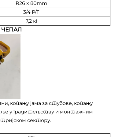
R26 x 80mm
3/4 P/T
7,2 кг
 ЧЕПАЛ
ни, копању јама за стубове, копању
емље у градитељству и монтажним
тријском сектору.