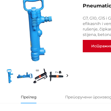
Pneumatic
G7, G10, G15 i
efikasnih i ver
rušenje, čipka
stijena, betona 
Истражи
Преглед
Препоручени произво