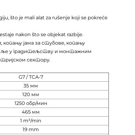
u, što je mali alat za rušenje koji se pokreće
estaje nakon što se objekat razbije.
, копању јама за стубове, копању
емље у градитељству и монтажним
тријском сектору.
G7 / TCA-7
35 мм
120 мм
1250 обр/мин
465 мм
1 m³/min
19 mm