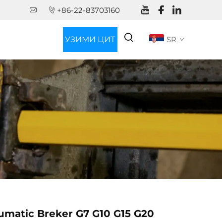
+86-22-83703160
УЗИМИ ЦИТ
SR
umatic Breker G7 G10 G15 G20