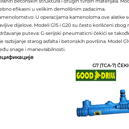
iranih betonskih struktura i drugih tvrdih materijala. Mod
ebno efikasni u velikim demolišnim zadacima.
amenolomstvo: U operacijama kamenoloma ove alatke se ko
avljive dijelove. Modeli G15 i G20 su često korišćeni zbo
državanje puteva: G-serijski pneumaticni čekići se takođ
je razbijanje starog asfalta i betonskih površina. Model G1
eđu snage i manevrabilnosti.
ецификације
G7 (TCA-7) ČEK