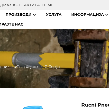
ДМАХ КОНТАКТИРАЈТЕ МЕ!
ПРОИЗВОДИ
УСЛУГА
ИНФОРМАЦИЈА
ИРАЈТЕ НАС
шни чекић за пијање
>
G Серija
Rucni Pne