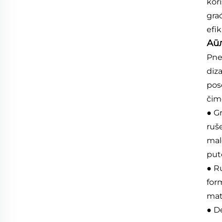
kori
gra
efi
Апл
Pneu
diza
pose
čim
● G
ruš
mal
pute
● R
for
mat
● D