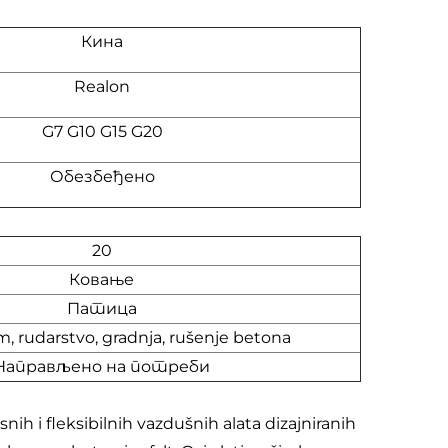
Кина
Realon
G7 G10 G15 G20
Обезбеђено
20
Ковање
Патица
 rudarstvo, gradnja, rušenje betona
Направљено на потреби
snih i fleksibilnih vazdušnih alata dizajniranih