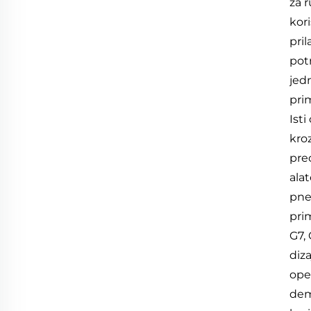
za r
kori
pri
pot
jedn
prim
Isti
kro
pre
alat
pne
pri
G7,
diza
ope
dem