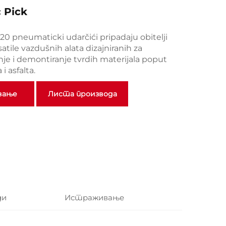
 Pick
 G20 pneumaticki udarčići pripadaju obitelji
satile vazdušnih alata dizajniranih za
nje i demontiranje tvrdih materijala poput
i asfalta.
вање
Листа производа
ди
Истраживање