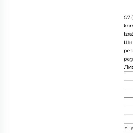
G7 
kom
Izr
Шир
рез
рад
Ли
Ун