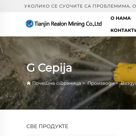
УКОЛИКО СЕ СУОЧИТЕ СА ПРОБЛЕМИМА, О
О НАМА
КОНТАКТ
G Серija
Почетна страница
>
Производи
>
Вазду
СВЕ ПРОДУКТЕ