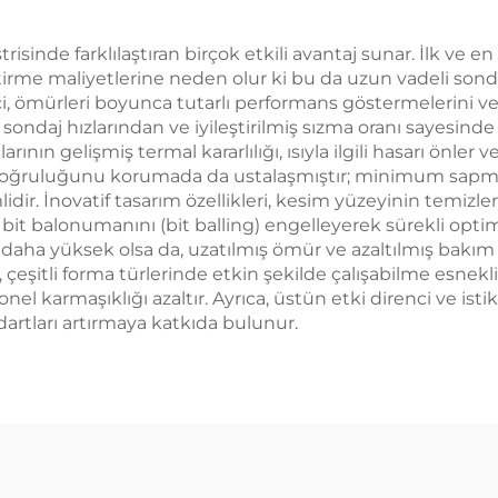
risinde farklılaştıran birçok etkili avantaj sunar. İlk ve e
tirme maliyetlerine neden olur ki bu da uzun vadeli sonda
, ömürleri boyunca tutarlı performans göstermelerini ve 
ş sondaj hızlarından ve iyileştirilmiş sızma oranı sayesinde
ının gelişmiş termal kararlılığı, ısıyla ilgili hasarı önler
 ve doğruluğunu korumada da ustalaşmıştır; minimum sapma
dir. İnovatif tasarım özellikleri, kesim yüzeyinin temizl
 da bit balonumanını (bit balling) engelleyerek sürekli op
e daha yüksek olsa da, uzatılmış ömür ve azaltılmış bakı
çeşitli forma türlerinde etkin şekilde çalışabilme esneklikl
onel karmaşıklığı azaltır. Ayrıca, üstün etki direnci ve ist
dartları artırmaya katkıda bulunur.