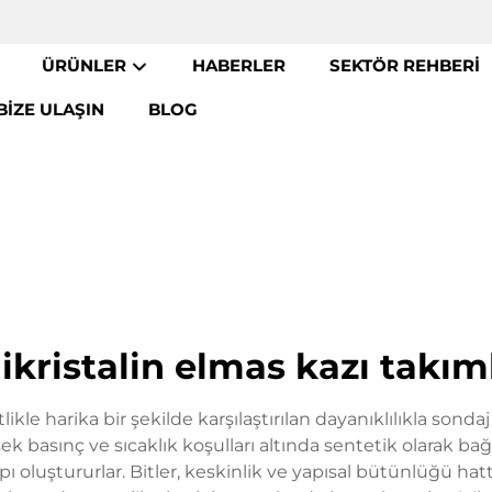
ÜRÜNLER
HABERLER
SEKTÖR REHBERI
BIZE ULAŞIN
BLOG
ikristalin elmas kazı takım
tlikle harika bir şekilde karşılaştırılan dayanıklılıkla sonda
sek basınç ve sıcaklık koşulları altında sentetik olarak ba
pı oluştururlar. Bitler, keskinlik ve yapısal bütünlüğü hat