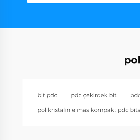
pol
bit pdc
pdc çekirdek bit
pdc
polikristalin elmas kompakt pdc bit