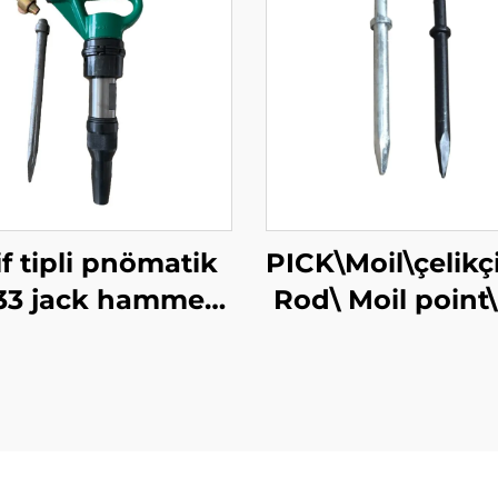
if tipli pnömatik
PICK\Moil\çelikç
3 jack hammer
Rod\ Moil point
en kırma çekiç
Çelikçi\Sıkar Çe