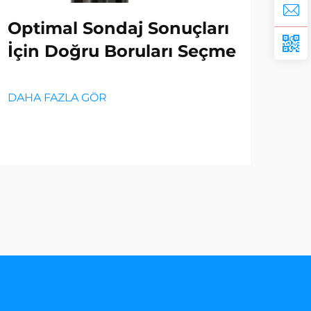
Optimal Sondaj Sonuçları
Bo
İçin Doğru Boruları Seçme
An
DAHA FAZLA GÖR
DAH