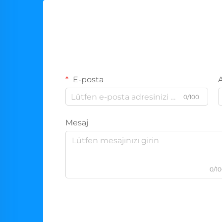
E-posta
0/100
Mesaj
0/1