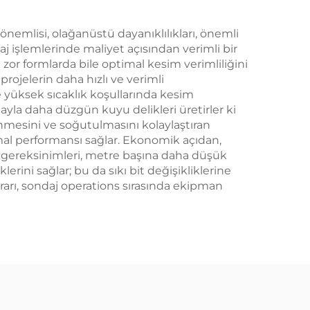
n önemlisi, olağanüstü dayanıklılıkları, önemli
j işlemlerinde maliyet açısından verimli bir
zor formlarda bile optimal kesim verimliliğini
 projelerin daha hızlı ve verimli
 ve yüksek sıcaklık koşullarında kesim
yla daha düzgün kuyu delikleri üretirler ki
enmesini ve soğutulmasını kolaylaştıran
timal performansı sağlar. Ekonomik açıdan,
m gereksinimleri, metre başına daha düşük
erini sağlar; bu da sıkı bit değişikliklerine
ikrarı, sondaj operations sırasında ekipman