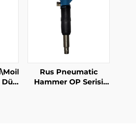
i\Moil
Rus Pneumatic
\ Düz
Hammer OP Serisi
likçi
MO Serisi Demirbaş--
MO-4B