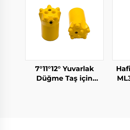
7°11°12° Yuvarlak
Haf
Düğme Taş için
ML3
Matkap Biti
mad