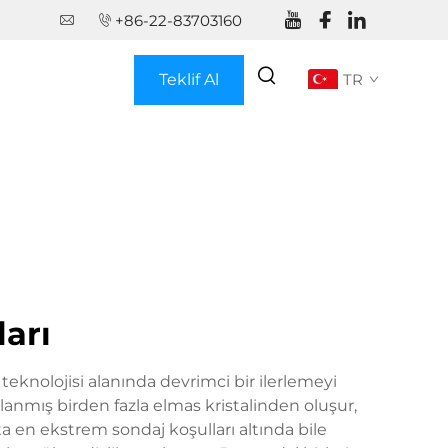
+86-22-83703160
Teklif Al
TR
ları
j teknolojisi alanında devrimci bir ilerlemeyi
ğlanmış birden fazla elmas kristalinden oluşur,
ta en ekstrem sondaj koşulları altında bile