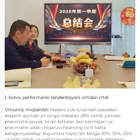
1. Sotuv performansi tendentsiyani ortidan o'tdi
Umumiy rivojlanish:
Madeni yuk to'qirlash asboblari
eksport qiymati yil oyiga nisbatan 28% oshdi, jumlasi
pnevmatik poyak, to'qir bitkalar, bor yarmqlari va
pnevmatik udab chiqaruvchilarning to'rt katta
kategoriyasidagi buyurtma hajmi bir-biriga 30%, 35%, 25%
va 40% oshdi, va qattiq madeni yuk to'qirlash asboblari