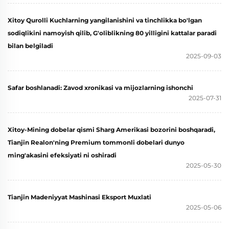
Xitoy Qurolli Kuchlarning yangilanishini va tinchlikka bo'lgan
sodiqlikini namoyish qilib, G'oliblikning 80 yilligini kattalar paradi
bilan belgiladi
2025-09-03
Safar boshlanadi: Zavod xronikasi va mijozlarning ishonchi
2025-07-31
Xitoy-Mining dobelar qismi Sharg Amerikasi bozorini boshqaradi,
Tianjin Realon'ning Premium tommonli dobelari dunyo
ming'akasini efeksiyati ni oshiradi
2025-05-30
Tianjin Madeniyyat Mashinasi Eksport Muxlati
2025-05-06