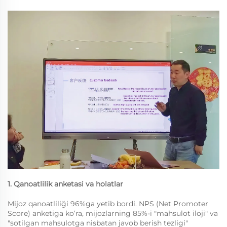
1. Qanoatlilik anketasi va holatlar
Mijoz qanoatliliği 96%ga yetib bordi. NPS (Net Promoter
Score) anketiga ko‘ra, mijozlarning 85%-i "mahsulot iloji" va
"sotilgan mahsulotga nisbatan javob berish tezligi"