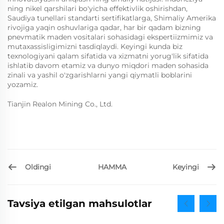
ning nikel qarshilari bo'yicha effektivlik oshirishdan,
Saudiya tunellari standarti sertifikatlarga, Shimaliy Amerika
rivojiga yaqin oshuvlariga qadar, har bir qadam bizning
pnevmatik maden vositalari sohasidagi ekspertiizmimiz va
mutaxassisligimizni tasdiqlaydi. Keyingi kunda biz
texnologiyani qalam sifatida va xizmatni yorug'lik sifatida
ishlatib davom etamiz va dunyo miqdori maden sohasida
zinali va yashil o'zgarishlarni yangi qiymatli boblarini
yozamiz.
Tianjin Realon Mining Co., Ltd.
Oldingi
Keyingi
HAMMA
Tavsiya etilgan mahsulotlar