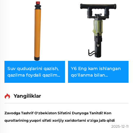
Suv quduqlarini qazish,
Y6 Eng kam ishlangan
qazilma foydali qazilma,
qo'llanma bilan
past havo bosimi CIR90
granit/marbllar orqali
CIR110 Sho'ng'ish quduq
to'shlash uchun | Faqat
uragichi DTH uragich
6kg
Yangiliklar
Zavodga Tashrif O'zbekiston Sifatini Dunyoga Tanitdi! Kon
qurollarining yuqori sifati xorijiy xaridorlarni o'ziga jalb qildi
2025-12-11