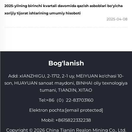
2025-yilning birinchi kvartali davomida qazish asboblari bo'yicha
xorijiy tijorat ishlarining umumiy hisoboti
2025-04-08
Bog'lanish
Add: xIANZHIGU, 2-1712, 2-1 uy, MEIYUAN ko'chasi 10-
son, HUAYUAN sanoat maydoni, BINHAI oliy texnologiya
tumani, TIANJIN, XITAO
Tel:
+86（0）22-83703160
Elektron pochta:
[email protected]
Mobil:
+8615822332238
Copyright © 2026 China Tianjin Realon Mining Co., Ltd.