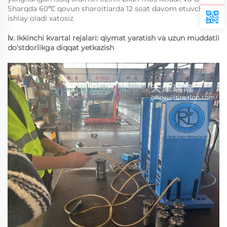
Sharqda 60℃ qovun sharoitlarda 12 soat davom etuvchi
ishlay oladi xatosiz.
ⅳ. Ikkinchi kvartal rejalari: qiymat yaratish va uzun muddatli
do'stdorlikga diqqat yetkazish