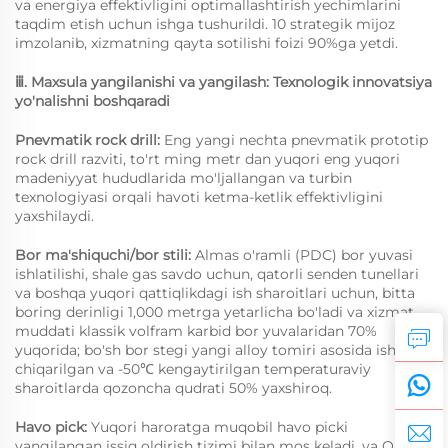
va energiya effektivligini optimallashtirish yechimlarini
taqdim etish uchun ishga tushurildi. 10 strategik mijoz
imzolanib, xizmatning qayta sotilishi foizi 90%ga yetdi.
ⅲ. Maxsula yangilanishi va yangilash: Texnologik innovatsiya
yo'nalishni boshqaradi
Pnevmatik rock drill:
Eng yangi nechta pnevmatik prototip
rock drill razviti, to'rt ming metr dan yuqori eng yuqori
madeniyyat hududlarida mo'ljallangan va turbin
texnologiyasi orqali havoti ketma-ketlik effektivligini
yaxshilaydi.
Bor ma'shiquchi/bor stili:
Almas o'ramli (PDC) bor yuvasi
ishlatilishi, shale gas savdo uchun, qatorli senden tunellari
va boshqa yuqori qattiqlikdagi ish sharoitlari uchun, bitta
boring derinligi 1,000 metrga yetarlicha bo'ladi va xizmat
muddati klassik volfram karbid bor yuvalaridan 70%
yuqorida; bo'sh bor stegi yangi alloy tomiri asosida ishlab
chiqarilgan va -50℃ kengaytirilgan temperaturaviy
sharoitlarda qozoncha qudrati 50% yaxshiroq.
Havo pick:
Yuqori haroratga muqobil havo picki
yangilangan issiq oldirish tizimi bilan mos keladi, va O'rta