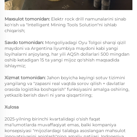
Maxsulot tomonidan:
Elektr rock drill namunalarini sinab
ko'rish va "Intelligent Mining Tools Solution"ni ishlab
chiqarish;
Savdo tomonidan:
Mongoliyadagi Oyu Tolgoi sharqi qizil
maydoni va Argentina liyumbiya maydoni kabi yangi
loyihalarni anjoylang, har yili AQSh dollarlari 500 mingdan
oshib ketadigan 15 ta yangi mijoz qo'shish maqsadida
ishlaymiz;
Xizmat tomonidan:
Jahon boyicha keyingi sotuv tizimini
yangilang va "zapasni real vaqtda sorov qilish + davlatlar
orasida logistika boshqarish" funksiyasini amalga oshiring,
yetkazib berish davri ni yana qisqartiring;
Xulosa
2025-yilning birinchi kvartalidagi o'sish faqat
ma'lumotlarda muvaffaqiyat emas, balki kompaniya
konsepsiyasi "mijozlardagi talabga asoslangan mahsulot
innovatsiyasini aniqlash"ning amaliy natijasi. Indoneziya