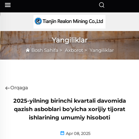
UZ
Yangiliklar
Bosh Sahifa
>
Axborot
>
Yangiliklar
Orqaga
2025-yilning birinchi kvartali davomida
qazish asboblari bo'yicha xorijiy tijorat
ishlarining umumiy hisoboti
Apr 08, 2025