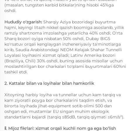
(masalan, tungsten karbid bitkalar)ning hisobi 45%ga
oshdi.
Hududiy o'zgarish:
Sharqiy Aziya bozoridagi buyurtma
hajmi, keyingi litazh nikkel qazish boomiga asoslanib, yillik
ramziy shartnoma imzolashga yetarlicha 40% oshdi; O'rta
Sharq bozori oyiga nisbatan 50% oshdi, Dubay BIG5
ko'rsatuv orqali kenglaygan inzheneriyaviy ta'minotlarga
kirib, Saudia Arabistondagi NEOM Kelajak Shahar Tunnelli
Loyalasi loyihasini xizmat qiladi; Latinv Amerika bozori
(Braziliya, Chili) 30% oshdi, buning asosida misollar uchun
moslashtirilgan bor charkalari to'plami buyurtmalari 60%ni
tashkil etdi.
2. Kattalar bilan va loyihalar bilan hamkorlik
Xitoyning harbiy loyiha va tunnellar uchun kam tarqiq va
kam ziyoratli poyga bor charkalarini taqdim etish, va
birorta loyihada jihat-equipment sotib olimi 500 dan
oshgan edi, mustamlar EU singan muhim ekologik
standartlarni bajardi (tarqiq ≤85dB, tarqiq qiymati ≤6m/s²).
ⅱ. Mijoz fikrlari: xizmat orqali kuchli nom ga ega bo‘lish