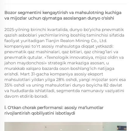
Bozor segmentini kengaytirish va mahsulotning kuchiga
va mijozlar uchun qiymatga asoslangan dunyo o'sishi
2025-yilning birinchi kvartalida, dunyo bo‘yicha pnevmatik
qazish asboblari yechimlarining boshliq taminchisi sifatida
faoliyat yuritadigan Tianjin Realon Mining Co., Ltd.
kompaniyasi to‘rt asosiy mahsulotga diqqat yetkazdi:
pnevmatik qaz mashinalari, qaz bitlari, qaz chirag’lari va
pnevmatik qutular. «Texnologik innovatsiya, mijoz oldin va
jahon maydonchosi» strategik markaziga asosan, u
murakkab xalqaro bazarda oson boshlang‘ich natijaga
erishdi. Mart 31-gacha kompaniya asosiy eksport
mahsulotlari yildan yilga 28% oshdi, yangi mijozlar soni esa
35% oshdi va uning mahsulotlari dunyo boyicha 82 davlat
va hududlarda ishlatiladi, segmentda namunaviy vaziyatini
davom etdirib boradi.
ⅰ. O'tkan chorak performansi: asosiy ma'lumotlar
rivojlantirish qobiliyatini isbotlaydi