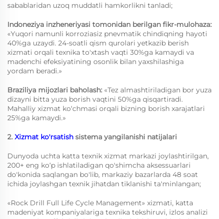
sabablaridan uzoq muddatli hamkorlikni tanladi;
Indoneziya inzheneriyasi tomonidan berilgan fikr-mulohaza:
«Yuqori namunli korroziasiz pnevmatik chindiqning hayoti
40%ga uzaydi. 24-soatli qism qurolari yetkazib berish
xizmati orqali texnika to'xtash vaqti 30%ga kamaydi va
madenchi efeksiyatining osonlik bilan yaxshilashiga
yordam beradi.»
Braziliya mijozlari baholash:
«Tez almashtiriladigan bor yuza
dizayni bitta yuza borish vaqtini 50%ga qisqartiradi.
Mahalliy xizmat ko‘chmasi orqali bizning borish xarajatlari
25%ga kamaydi.»
2.
Xizmat ko'rsatish
sistema yangilanishi natijalari
Dunyoda uchta katta texnik xizmat markazi joylashtirilgan,
200+ eng ko‘p ishlatiladigan qo'shimcha aksessuarlari
do'konida saqlangan bo'lib, markaziy bazarlarda 48 soat
ichida joylashgan texnik jihatdan tiklanishi ta'minlangan;
«Rock Drill Full Life Cycle Management» xizmati, katta
madeniyat kompaniyalariga texnika tekshiruvi, izlos analizi