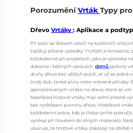
Porozumění
Vrták
Typy pro
Dřevo
Vrtáky
: Aplikace a podty
Při práci se dřevem záleží na kvalitních vrtací
zajišťují přesné výsledky. Truhláři a řemeslníci 
každodenně při projektech, jako je výstavba ná
dokonce i běžných opravách.
domů
správný vr
druhy dřeva bez větších potíží, ať už se jedná
tvrdý dub, tenké plury nebo vrstvené příruby. E
specializovaných vrtáků na dřevo, které se volí 
Například hrotové vrtáky mají velmi přesné výsl
bez rozštěpení povrchu dřeva. Hřebíkové vrták
každodenní práce, kdy je třeba rychle pokročit
vynikají při hloubení do silných materiálů. Ne
ukazuje, že hrotové vrtáky získávají na oblibě m