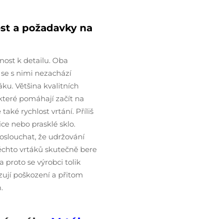
ost a požadavky na
nost k detailu. Oba
 se s nimi nezachází
ku. Většina kvalitních
 které pomáhají začít na
ké rychlost vrtání. Příliš
ce nebo prasklé sklo.
slouchat, že udržování
těchto vrtáků skutečně bere
 proto se výrobci tolik
zují poškození a přitom
.