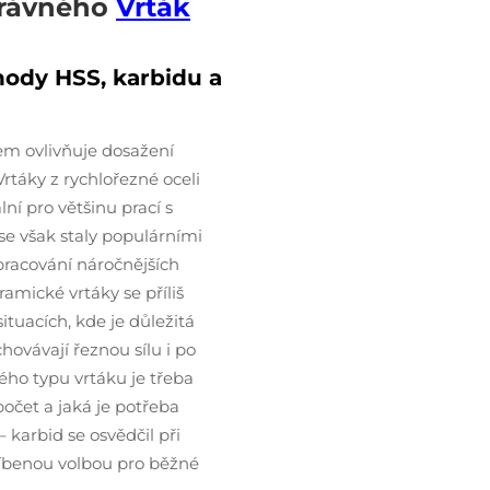
správného
Vrták
hody HSS, karbidu a
em ovlivňuje dosažení
Vrtáky z rychlořezné oceli
ní pro většinu prací s
e však staly populárními
zpracování náročnějších
ramické vrtáky se příliš
situacích, kde je důležitá
hovávají řeznou sílu i po
ého typu vrtáku je třeba
počet a jaká je potřeba
 karbid se osvědčil při
líbenou volbou pro běžné