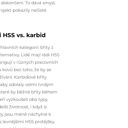
é dokončení. To dává smysl,
ojekt pokazily nečisté
 HSS vs. karbid
lavních kategorií: břity z
ternativy. Lidé mají rádi HSS
ungují v různých pracovních
u kovů bez toho, že by se
ívání. Karbidové břity
, aby odolaly velmi tvrdým
 které by běžné břity během
eří vyzkoušeli oba typy,
ší životnost, i když si
řity jsou méně náchylné k
 levnějšími HSS protějšky.