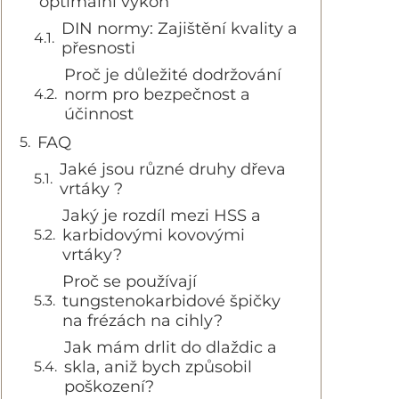
optimální výkon
DIN normy: Zajištění kvality a
přesnosti
Proč je důležité dodržování
norm pro bezpečnost a
účinnost
FAQ
Jaké jsou různé druhy dřeva
vrtáky ?
Jaký je rozdíl mezi HSS a
karbidovými kovovými
vrtáky?
Proč se používají
tungstenokarbidové špičky
na frézách na cihly?
Jak mám drlit do dlaždic a
skla, aniž bych způsobil
poškození?