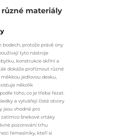
 různé materiály
py
ch bodech, protože právě ony
používají tyto nástroje
bytku, konstrukce skříní a
ták dokáže proříznout různé
 o měkkou jedlovou desku,
xistuje několik
podle toho, co je třeba řezat.
edky a vytvářejí čisté otvory
y jsou vhodné pro
, zatímco šnekové vrtáky
dávné pozorování trhu
ezi řemeslníky, kteří si