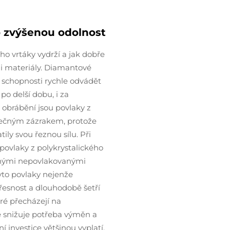
 zvýšenou odolnost
ho vrtáky vydrží a jak dobře
i materiály. Diamantové
a schopnosti rychle odvádět
po delší dobu, i za
obrábění jsou povlaky z
tečným zázrakem, protože
tily svou řeznou sílu. Při
 povlaky z polykrystalického
žnými nepovlakovanými
yto povlaky nejenže
 přesnost a dlouhodobě šetří
eré přecházejí na
se snižuje potřeba výměn a
 investice většinou vyplatí.