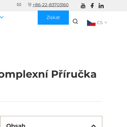
+86-22-83703160
Získat
CS
nabídku
Komplexní Příručka
Obsah