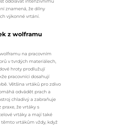
ost odolávat intenzivnímu
ání znamená, že dílny
ích výkonné vrtání.
ček z wolframu
u wolframu na pracovním
vorů v tvrdých materiálech,
dové hroty prodlužují
akže pracovníci dosahují
vbě. Většina vrtáků pro zdivo
 pomáhá odvádět prach a
troj chladivý a zabraňuje
z praxe, že vrtáky s
celové vrtáky a mají také
st těmto vrtákům vždy, když