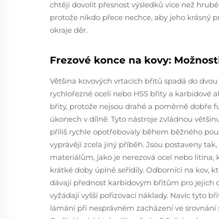
chtějí dovolit přesnost výsledků více než hrub
protože nikdo přece nechce, aby jeho krásný pr
okraje děr.
Frezové konce na kovy: Možnosti
Většina kovových vrtacích břitů spadá do dvou h
rychlořezné oceli nebo HSS břity a karbidové al
břity, protože nejsou drahé a poměrně dobře f
úkonech v dílně. Tyto nástroje zvládnou většin
příliš rychle opotřebovaly během běžného použ
vyprávějí zcela jiný příběh. Jsou postaveny tak
materiálům, jako je nerezová ocel nebo litina,
krátké doby úplně seřídily. Odborníci na kov, kt
dávají přednost karbidovým břitům pro jejich del
vyžádají vyšší pořizovací náklady. Navíc tyto b
lámání při nesprávném zacházení ve srovnání s