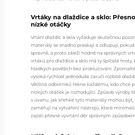
Vrtáky na dlaždice a sklo: Přesn
nízké otáčky
Vrtání dlaždic a skla vyžaduje skutečnou pozor
materiály se snadno praskají a odlupují, pokud
správně, a proto záleží hodně na správných vrtá
vrtáků pro dlaždice a sklo má ty špičaté hroty,
hladkých pověších bez prokluzování. Zpomalte ta
vysoká rychlost jednoduše zaručí rozbité dlaždi
Většina odborníků řekne každému, kdo chce po
nízkých otáček je rozhodující. Způsob výroby 
v úvahu, jak křehké tyto materiály mohou být, a
zaměřují na vytváření nástrojů, které minimali
zajistí přesné vyvrtání děr správným způsobem