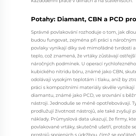
každodenní práce v dílnách a na staveništích.
Potahy: Diamant, CBN a PCD pro
Správné povlakování rozhoduje o tom, jak dlou
budou fungovat, zejména při práci s náročným
povlaky vynikají díky své mimořádné tvrdosti 
teplo, což znamená, že vrtáky zůstávají ostřejší 
náročných podmínek. U operací rychlořezného 
kubického nitridu bóru, známé jako CBN, sku
odolávají vysokým teplotám i tlaku, aniž by ztra
práci s kompozitními materiály skvěle vynikají
diamantu, známé jako PCD, ve srovnání s bě
nástroji. Jednoduše se méně opotřebovávají. T
prodlužují životnost nástrojů, ale také zvyšují
náklady. Průmyslová data ukazují, že firmy, kt
povlakované vrtáky, skutečně ušetří, protože 
prostojů spojených s údržbou, čímž se počáteční