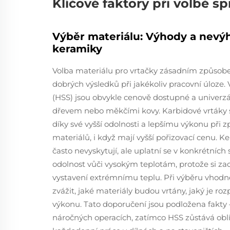
Klíčové faktory při volbě 
Výběr materiálu: Výhody a nevý
keramiky
Volba materiálu pro vrtačky zásadním způsob
dobrých výsledků při jakékoliv pracovní úloze. 
(HSS) jsou obvykle cenově dostupné a univerzál
dřevem nebo měkčími kovy. Karbidové vrtáky s
díky své vyšší odolnosti a lepšímu výkonu při 
materiálů, i když mají vyšší pořizovací cenu. Ke
často nevyskytují, ale uplatní se v konkrétních 
odolnost vůči vysokým teplotám, protože si zac
vystavení extrémnímu teplu. Při výběru vhodn
zvážit, jaké materiály budou vrtány, jaký je roz
výkonu. Tato doporučení jsou podložena fakty –
náročných operacích, zatímco HSS zůstává ob