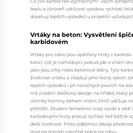
Co činí karbid tak výjimečným? Jejich schopn
teplu a zároveň udržovat vysokou rychlost řez
dosahují lepších výsledků u projektů vyžadujíc
Vrtáky na beton: Vysvětlení špi
karbidovém
Vrtáky pro zdivo jsou opatřeny hroty z karbid
konci, což je rozhodující, pokud jde o vrtání ot
jako jsou cihly nebo betonové stěny. Tyto karbi
životnost vrtáku a zlepšují jeho řezný výkon, t
lepších výsledků i při náročných pracích na sta
má zvláštní drážkový design na hřídeli, který
úlomky horniny během vrtání, čímž udržuje nás
přehřátí. Zkušení řemeslníci znají rozdíl a vědí 
karbidovými hroty pracují rychleji než běžné o
delší životnost. Proto odborníci dávají předno
mají na starosti náročné práce na zdivu.