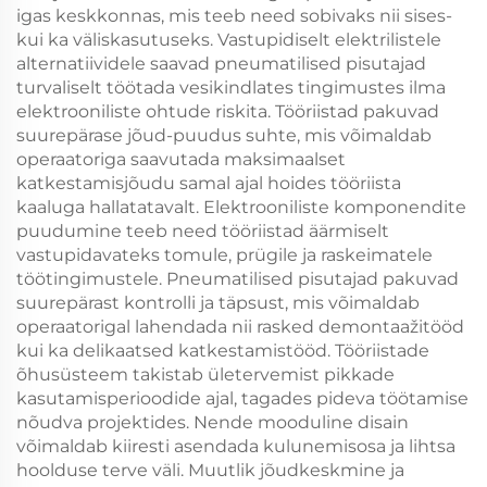
igas keskkonnas, mis teeb need sobivaks nii sises-
kui ka väliskasutuseks. Vastupidiselt elektrilistele
alternatiividele saavad pneumatilised pisutajad
turvaliselt töötada vesikindlates tingimustes ilma
elektrooniliste ohtude riskita. Tööriistad pakuvad
suurepärase jõud-puudus suhte, mis võimaldab
operaatoriga saavutada maksimaalset
katkestamisjõudu samal ajal hoides tööriista
kaaluga hallatatavalt. Elektrooniliste komponendite
puudumine teeb need tööriistad äärmiselt
vastupidavateks tomule, prügile ja raskeimatele
töötingimustele. Pneumatilised pisutajad pakuvad
suurepärast kontrolli ja täpsust, mis võimaldab
operaatorigal lahendada nii rasked demontaažitööd
kui ka delikaatsed katkestamistööd. Tööriistade
õhusüsteem takistab ületervemist pikkade
kasutamisperioodide ajal, tagades pideva töötamise
nõudva projektides. Nende mooduline disain
võimaldab kiiresti asendada kulunemisosa ja lihtsa
hoolduse terve väli. Muutlik jõudkeskmine ja