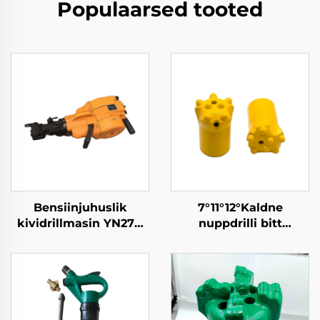
Populaarsed tooted
Bensiinjuhuslik
7°11°12°Kaldne
kividrillmasin YN27C
nuppdrilli bitt
Sisepõlevkivi kividrill
kividelile
Portable Jack
Hammer