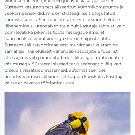
vibratsioone enne, kui need jõuavad kasutaja käedeni.
Süsteem kasutab spetsialiseeritud kummikompounde ja
veokomponeendid, mis on strateegiliselt paigutatud
tööriista kuusis. See laiaulatuseline vibratsioonihalduse
lähenemine suurendab mitte ainult kasutaja rahvust, vaid
võimaldab ka pikemas töötamisaegade ilma, et
suurendaksid vibratsiooniga seotud haiguste ohtu.
Süsteem säilitab optimaalsest murdmaastikustamine
samal ajal, kui oluliselt vähendab kasutajatele füüsilist
stressi, mis viib parandatud tootlikkusega ja vähendatud
väsimusega. Süsteemi sisesed tarkusedensorid jälgivad
pidevalt vibratsioonitasemeid, automatiseerides
amortiyeerimisreaktsiooni, et tagada kooskõlas kasutaja
kaitse erinevates töötingimustes.