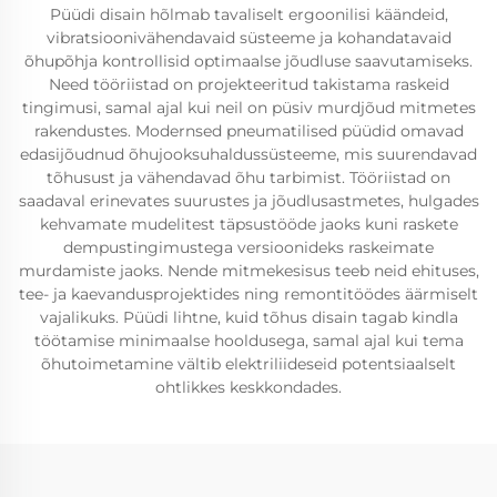
Püüdi disain hõlmab tavaliselt ergoonilisi käändeid,
vibratsioonivähendavaid süsteeme ja kohandatavaid
õhupõhja kontrollisid optimaalse jõudluse saavutamiseks.
Need tööriistad on projekteeritud takistama raskeid
tingimusi, samal ajal kui neil on püsiv murdjõud mitmetes
rakendustes. Modernsed pneumatilised püüdid omavad
edasijõudnud õhujooksuhaldussüsteeme, mis suurendavad
tõhusust ja vähendavad õhu tarbimist. Tööriistad on
saadaval erinevates suurustes ja jõudlusastmetes, hulgades
kehvamate mudelitest täpsustööde jaoks kuni raskete
dempustingimustega versioonideks raskeimate
murdamiste jaoks. Nende mitmekesisus teeb neid ehituses,
tee- ja kaevandusprojektides ning remontitöödes äärmiselt
vajalikuks. Püüdi lihtne, kuid tõhus disain tagab kindla
töötamise minimaalse hooldusega, samal ajal kui tema
õhutoimetamine vältib elektriliideseid potentsiaalselt
ohtlikkes keskkondades.