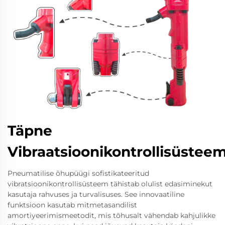
Täpne
Vibraatsioonikontrollisüstee
Pneumatilise õhupüügi sofistikateeritud
vibratsioonikontrollisüsteem tähistab olulist edasiminekut
kasutaja rahvuses ja turvalisuses. See innovaatiline
funktsioon kasutab mitmetasandilist
amortiyeerimismeetodit, mis tõhusalt vähendab kahjulikke