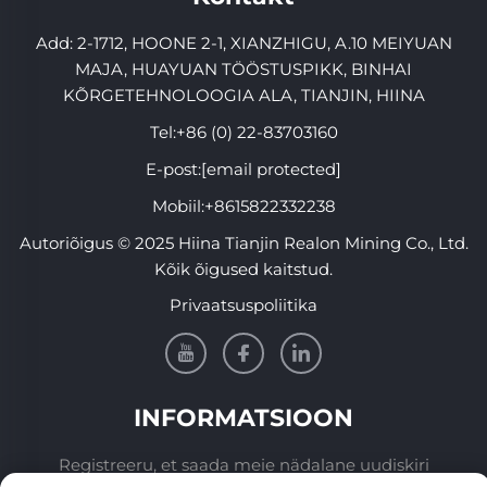
Add: 2-1712, HOONE 2-1, XIANZHIGU, A.10 MEIYUAN
MAJA, HUAYUAN TÖÖSTUSPIKK, BINHAI
KÕRGETEHNOLOOGIA ALA, TIANJIN, HIINA
Tel:
+86 (0) 22-83703160
E-post:
[email protected]
Mobiil:
+8615822332238
Autoriõigus © 2025 Hiina Tianjin Realon Mining Co., Ltd.
Kõik õigused kaitstud.
Privaatsuspoliitika
INFORMATSIOON
Registreeru, et saada meie nädalane uudiskiri