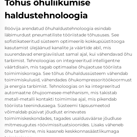
Tõhus õhuliikumise
haldustehnoloogia
Röövija arendatud õhuhaldustehnoloogia esindab
läbimurdust pneumatiliste tööriistade tõhususes. See
sofistikateeritud süsteem optimeerib kokkupüüstitooga
kasutamist ülejäänud kanalite ja väärtide abil, mis
suurendavad energiaviislust samal ajal, kui vähendavad õhu
tarbimist. Tehnoloogias on integreeritud intelligentne
väärtdisain, mis tagab optimaalse õhujaotuse tööriista
toimimiskorraga. See tõhus õhuhaldussüsteem vähendab
toimimiskulusid, vähendades õhukompressoritöökoormust
ja energia tarbimist. Tehnoloogias on ka integreeritud
automaatne õhujoomesee-mehhanism, mis takistab
metall-metalli kontakti toimimise ajal, mis pikendab
tööriista teenindusaega. Süsteemi täpsusmeetod
võimaldab püsivat jõudlust erinevates
toimimiskeskondades, tagades usaldusväärse jõudluse
mitmesugutes röövimissituatsioonides. Lisaks väheneb
õhu tarbimine, mis kaasneb keskkonnasäästlikumaga