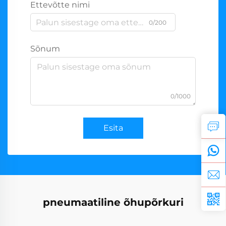
Ettevõtte nimi
0/200
Sõnum
0/1000
Esita
pneumaatiline õhupõrkuri