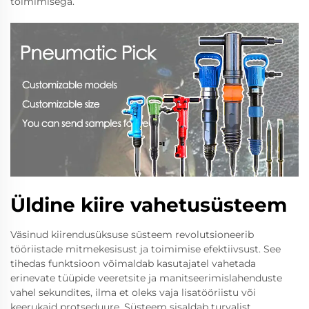
toimimisega.
Üldine kiire vahetusüsteem
Väsinud kiirendusüksuse süsteem revolutsioneerib
tööriistade mitmekesisust ja toimimise efektiivsust. See
tihedas funktsioon võimaldab kasutajatel vahetada
erinevate tüüpide veeretsite ja manitseerimislahenduste
vahel sekundites, ilma et oleks vaja lisatööriistu või
keerukaid protseduure. Süsteem sisaldab turvalist