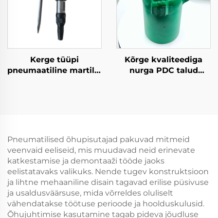
Kerge tüüpi
Kõrge kvaliteediga
pneumaatiline martillo
nurga PDC talud
ML33 jack hammer
mitmete rakenduste
Kaevandus break
jaoks
hammer
Pneumatilised õhupisutajad pakuvad mitmeid
veenvaid eeliseid, mis muudavad neid erinevate
katkestamise ja demontaaži tööde jaoks
eelistatavaks valikuks. Nende tugev konstruktsioon
ja lihtne mehaaniline disain tagavad erilise püsivuse
ja usaldusväärsuse, mida võrreldes oluliselt
vähendatakse töötuse perioode ja hoolduskulusid.
Õhujuhtimise kasutamine tagab pideva jõudluse