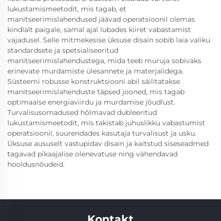
lukustamismeetodit, mis tagab, et
manitseerimislahendused jäävad operatsioonil olemas
kindlalt paigale, samal ajal lubades kiiret vabastamist
vajadusel. Selle mitmekesise üksuse disain sobib laia valiku
standardsete ja spetsialiseeritud
manitseerimislahendustega, mida teeb muruja sobivaks
erinevate murdamiste ülesannete ja materjalidega.
Süsteemi robusse konstruktsiooni abil säilitatakse
manitseerimislahenduste täpsed jooned, mis tagab
optimaalse energiaviirdu ja murdamise jõudlust.
Turvalisusomadused hõlmavad dubleeritud
lukustamismeetodit, mis takistab juhuslikku vabastumist
operatsioonil, suurendades kasutaja turvalisust ja usku.
Üksuse aususelt vastupidav disain ja kaitstud siseseadmed
tagavad pikaajalise olenevatuse ning vähendavad
hooldusnõudeid.
Kontakt