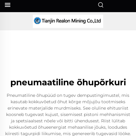
ET
pneumaatiline õhupõrkuri
Pneumatiline õhupüüd on tugev dempustingimustel, mis
kasutab kokkuvõetud õhut kõrge mõjujõu tootmiseks
erinevate materjalide murdmiseks. See oluline ehitusriist
koosneb tugevast kujust, sisemisest pistoni mehhanismist
ja spetsiaalsest nõele või bitti ühendusest. Riist lülitab
kokkuvõetud õhueenergiat mehaanilise jõuks, loodudes
kiiresti tagurpidi liikumise, mis genereerib tugevasid lööke.