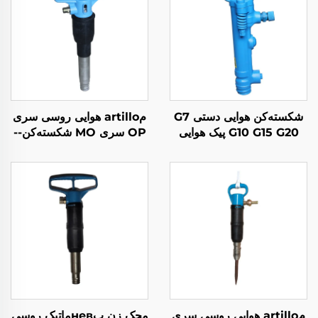
شکسته‌کن هوایی دستی G7
مartillo هوایی روسی سری
G10 G15 G20 پیک هوایی
OP سری MO شکسته‌کن--
B-3
مartillo هوایی روسی سری
مچک زن پневماتیک روسی