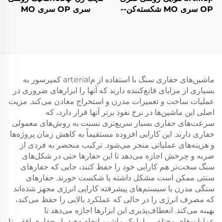
OP سری MO شکسته‌کن--
سری OP سری MO
MO-2B
شکسته کننده--MO-4B
ماشین‌های حفاری سنگ با استفاده از مarterial کمپرسور به
بسیاری از مزایای قانع‌کننده دارند که آنها را ابزارهای ضروری در
عملیات ساخت و تعمیرات مدرن و استخراج معادن می‌کند. مزیت
اصلی این ماشین‌ها در نرخ نفوذ برتر آنها قرار دارد، که
سرعت‌های حفاری بسیار سریع‌تری نسبت به روش‌های معمولی
حفاری دارند. این کارایی افزوده مستقیماً به کاهش زمان پروژه‌ها
و هزینه‌های عملیاتی منجر می‌شود. ترکیب منحصر به فردی از
ضربه و چرخش اجازه می‌دهد تا این حفارها حتی در شکل‌های
سنگ سخت‌تر هم کارایی خود را حفظ کنند، جایی که حفارهای
سنتی ممکن است مشکل داشته یا شکست خورند. حفارهای
سنگی مدرن با سیستم‌های پیشرفته کارایی انرژی مجهز شده‌اند
که مصرف انرژی را در حالی که عملکرد بالایی را حفظ می‌کند،
بهینه می‌کند. انعطاف‌پذیری این ابزارها اجازه می‌دهد تا
عملیات‌های مختلفی را با یک ماشین انجام دهید، از حفاری افقی تا