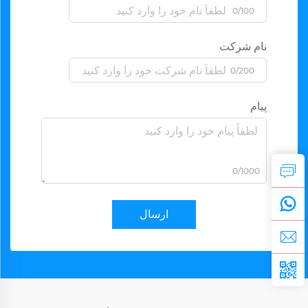
0/100
نام شرکت
0/200
پیام
0/1000
ارسال