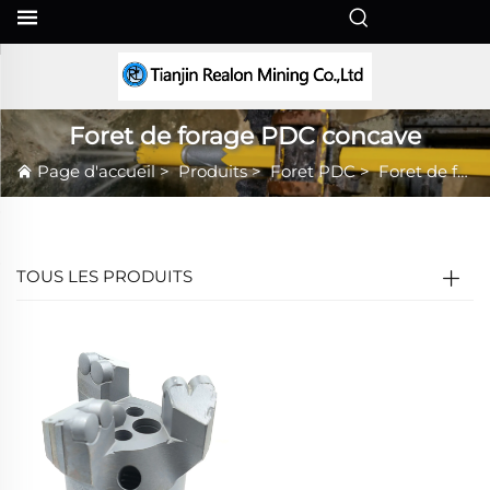
FR
Foret de forage PDC concave
Page d'accueil
>
Produits
>
Foret PDC
>
Foret de forage PDC concave
TOUS LES PRODUITS