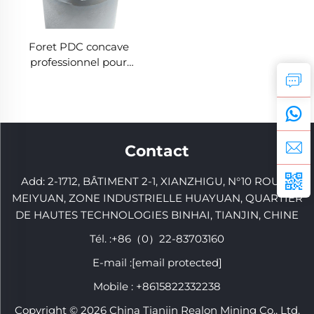
Foret PDC concave
professionnel pour
l'exploration de l'eau
Contact
Add: 2-1712, BÂTIMENT 2-1, XIANZHIGU, N°10 ROUTE
MEIYUAN, ZONE INDUSTRIELLE HUAYUAN, QUARTIER
DE HAUTES TECHNOLOGIES BINHAI, TIANJIN, CHINE
Tél. :
+86（0）22-83703160
E-mail :
[email protected]
Mobile :
+8615822332238
Copyright © 2026 China Tianjin Realon Mining Co., Ltd.