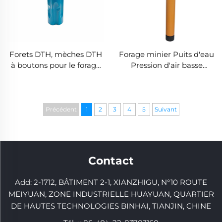
Forets DTH, mèches DTH
Forage minier Puits d'eau
à boutons pour le forage
Pression d'air basse
de puits
CIR90 CIR110 Marteau de
fond DTH Marteau
Précédent
1
2
3
4
5
Suivant
Contact
Add: 2-1712, BÂTIMENT 2-1, XIANZHIGU, N°10 ROUTE
MEIYUAN, ZONE INDUSTRIELLE HUAYUAN, QUARTIER
DE HAUTES TECHNOLOGIES BINHAI, TIANJIN, CHINE