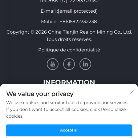
Tél. :
+86（0）22-83703160
E-mail :
[email protected]
Mobile :
+8615822332238
Copyright © 2026 China Tianjin Realon Mining Co., Ltd.
Tous droits réservés.
Politique de confidentialité
INFORMATION
We value your privacy
Inscrivez-vous pour recevoir notre newsletter
We use cookies and similar tools to provide our services.
hebdomadaire
If you don't want to accept all cookies, click Personalize
cookies.
Accept all
Soumettre