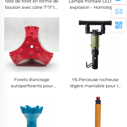
tête de foret en forme de
Lampe frontale LED anti-
bouton avec cône 7°11°12°
explosion - Homologuée
pour roche
sûre pour les mines de
charbon, les tunnels et les
interventions d'urgence |
Lampe de mineur
rechargeable avec longue
autonomie
Forets d'ancrage
Y6 Perceuse rocheuse
autoperforants pour
légère maniable pour le
roche et sol | Types
fractionnement du
croix/dent/boue |
granit/marbre |
Fondations et énergie
Seulement 6kg
éolienne