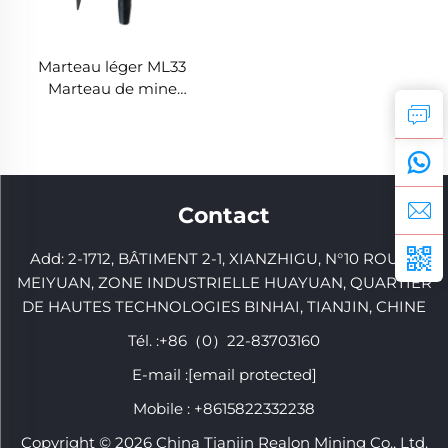
Marteau léger ML33
Marteau de mine
pneumatique
Contact
Add: 2-1712, BÂTIMENT 2-1, XIANZHIGU, N°10 ROUTE
MEIYUAN, ZONE INDUSTRIELLE HUAYUAN, QUARTIER
DE HAUTES TECHNOLOGIES BINHAI, TIANJIN, CHINE
Tél. :
+86（0）22-83703160
E-mail :
[email protected]
Mobile :
+8615822332238
Copyright © 2026 China Tianjin Realon Mining Co., Ltd.