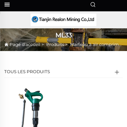
FR
ML33
Page d'accueil
>
Produits
>
Marteau à air comprimé
TOUS LES PRODUITS