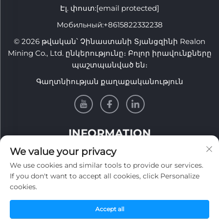
Էլ. փոստ:
[email protected]
Мобильный:
+8615822332238
© 2026 թվական՝ Չինաստանի Տյանցզինի Realon
Mining Co., Ltd. ընկերությունը։ Բոլոր իրավունքները
պաշտպանված են։
Գաղտնիության քաղաքականություն
INFORMATION
We value your privacy
Գրանցվեք մեր շաբաթային լուսաբա댐 ստանալու
We use cookies and similar tools to provide our services.
համար
If you don't want to accept all cookies, click Personalize
cookies.
Accept all