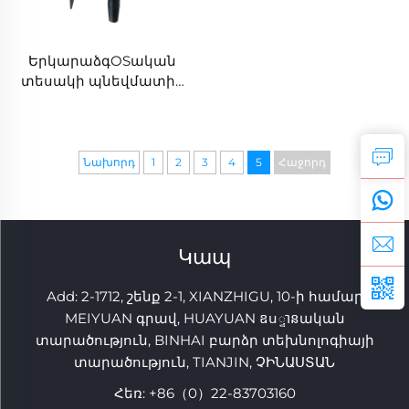
ԵրկարաձգOSական
տեսակի պնեվմատիկ
ML33 ջեկ համբ 若要採掘
用的破碎锤
Նախորդ
1
2
3
4
5
Հաջորդ
Կապ
Add: 2-1712, շենք 2-1, XIANZHIGU, 10-ի համար
MEIYUAN գրավ, HUAYUAN ឧս្ទានական
տարածություն, BINHAI բարձր տեխնոլոգիայի
տարածություն, TIANJIN, ՉԻՆԱՍՏԱՆ
Հեռ:
+86（0）22-83703160