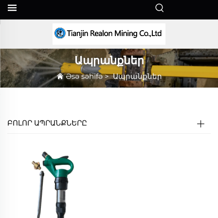
HY
Ապրանքներ
Əsə səhifə
>
Ապրանքներ
ԲՈԼՈՐ ԱՊՐԱՆՔՆԵՐԸ