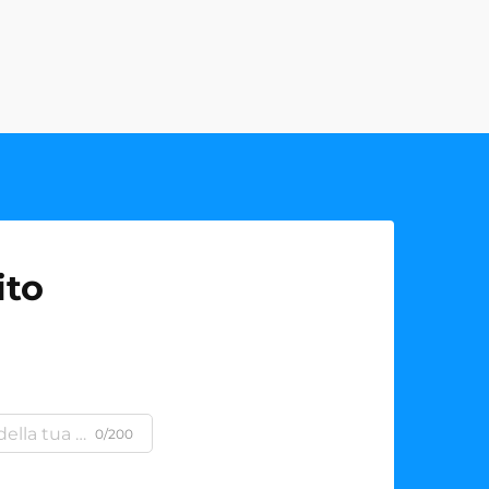
ito
0/200