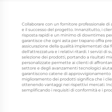
Martello Portatile
Collaborare con un fornitore professionale di 
e il successo del progetto. Innanzitutto, i cl
risposta rapidi e un minimo di downtimes per l
garantisce che ogni asta per trapano offra pr
assicurazione della qualità implementati dai fo
dell'attrezzatura e i relativi ritardi. I servizi 
selezione dei prodotti, portando a risultati migl
personalizzate permette ai clienti di affront
settore e degli avanzamenti tecnologici aiuta i
garantiscono catene di approvvigionamento aff
miglioramento dei prodotti significa che i cl
ottenendo vantaggi nei rispettivi mercati. Ino
semplificando i requisiti di conformità e i proce