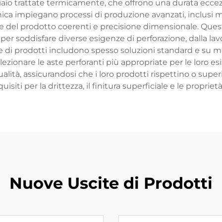
io trattate termicamente, che offrono una durata eccezion
ica impiegano processi di produzione avanzati, inclusi 
he del prodotto coerenti e precisione dimensionale. Ques
er soddisfare diverse esigenze di perforazione, dalla lavo
linee di prodotti includono spesso soluzioni standard e s
elezionare le aste perforanti più appropriate per le loro esig
tà, assicurandosi che i loro prodotti rispettino o superin
uisiti per la drittezza, il finitura superficiale e le propri
Nuove Uscite di Prodotti