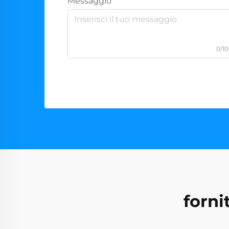
Messaggio
0/1
forni