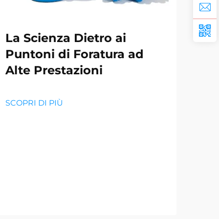
La Scienza Dietro ai
Sel
Puntoni di Foratura ad
For
Alte Prestazioni
Ris
SCOPRI DI PIÙ
SCOP