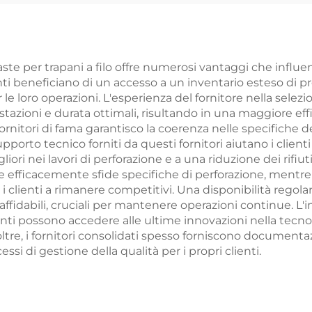
aste per trapani a filo offre numerosi vantaggi che influe
ienti beneficiano di un accesso a un inventario esteso di p
e loro operazioni. L'esperienza del fornitore nella selezi
estazioni e durata ottimali, risultando in una maggiore e
rnitori di fama garantisco la coerenza nelle specifiche dei
di supporto tecnico forniti da questi fornitori aiutano i clie
iori nei lavori di perforazione e a una riduzione dei rifiuti.
are efficacemente sfide specifiche di perforazione, mentr
 clienti a rimanere competitivi. Una disponibilità regolare 
idabili, cruciali per mantenere operazioni continue. L'i
ienti possono accedere alle ultime innovazioni nella tecn
ltre, i fornitori consolidati spesso forniscono documenta
ssi di gestione della qualità per i propri clienti.