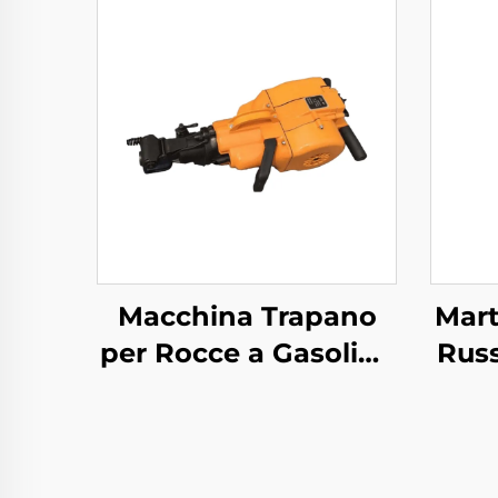
Macchina Trapano
Mart
per Rocce a Gasolina
Russ
YN27C Trapano per
MO 
Rocce a
Combustione Interna