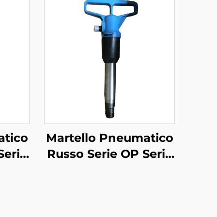
atico
Martello Pneumatico
Serie
Russo Serie OP Serie
MO--OP-4