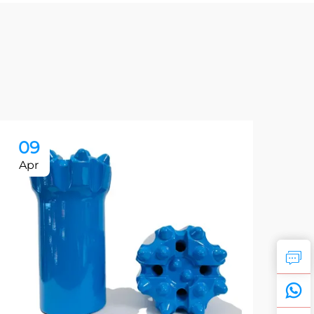
09
0
Apr
Ap