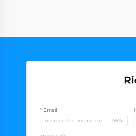
Ri
Email
0/100