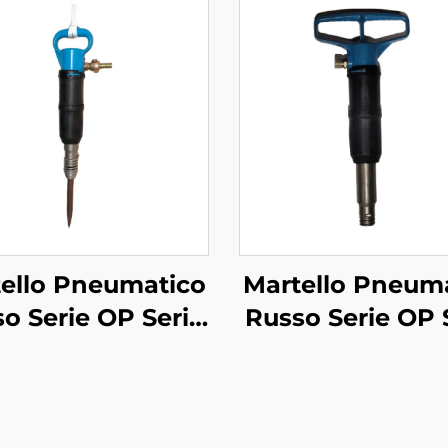
ello Pneumatico
Martello Pneum
o Serie OP Serie
Russo Serie OP 
Rompighiaccio--
MO--MO-4B
MO-2B