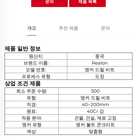
문의
제품 목록
개요
추천 제품
문의
제품 일반 정보
원산지:
중국
브랜드 이름:
Realon
모델 번호:
앵커 드릴 비트
프로세스 유형
도장
상업 조건
제품
최소 주문 수량:
500
유형:
앵커 드릴 비트
직경:
40~200mm
원료:
40Cr 강
적용 분야:
건물, 건설, 재료 고정
앵커 유형
앵커 볼트 콘크리트
색상:
맞춤형