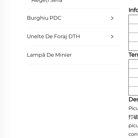
Alegeți Seria
Inf
Burghiu PDC
Unelte De Foraj DTH
Ter
Lampă De Minier
Des
Pic
打破如 
picu
con