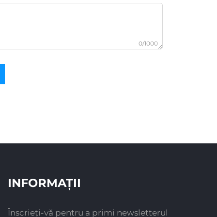
0/1000
INFORMAȚII
Înscrieți-vă pentru a primi newsletterul