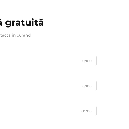
ă gratuită
tacta în curând.
0/100
0/100
0/200