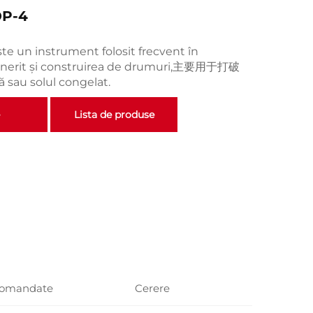
OP-4
ste un instrument folosit frecvent în
minerit și construirea de drumuri,主要用于打破
ă sau solul congelat.
Lista de produse
comandate
Cerere