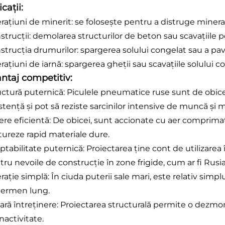
cații:
rațiuni de minerit: se folosește pentru a distruge mineral
strucții: demolarea structurilor de beton sau scavațiile p
trucția drumurilor: spargerea solului congelat sau a pavaj
ațiuni de iarnă: spargerea gheții sau scavațiile solului co
ntaj competitiv:
uctură puternică: Piculele pneumatice ruse sunt de obicei
stență și pot să reziste sarcinilor intensive de muncă și m
ere eficientă: De obicei, sunt accionate cu aer comprimat
ctureze rapid materiale dure.
tabilitate puternică: Proiectarea ține cont de utilizarea 
ru nevoile de construcție în zone frigide, cum ar fi Rusia
ație simplă: În ciuda puterii sale mari, este relativ simpl
termen lung.
ară întreținere: Proiectarea structurală permite o dezmo
nactivitate.