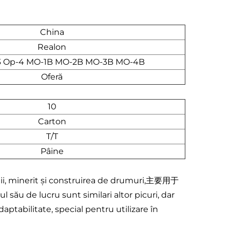
China
Realon
3 Op-4 MO-1B MO-2B MO-3B MO-4B
Oferă
10
Carton
T/T
Pâine
cții, minerit și construirea de drumuri,主要用于
 său de lucru sunt similari altor picuri, dar
aptabilitate, special pentru utilizare în