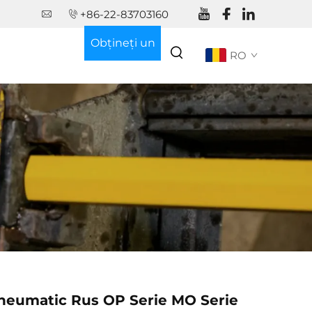
+86-22-83703160
Obțineți un
RO
ofertă
neumatic Rus OP Serie MO Serie