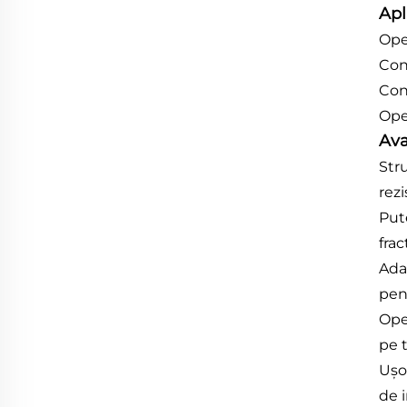
Apli
Ope
Con
Cons
Oper
Ava
Str
rezi
Put
fra
Adap
pent
Oper
pe 
Ușo
de i