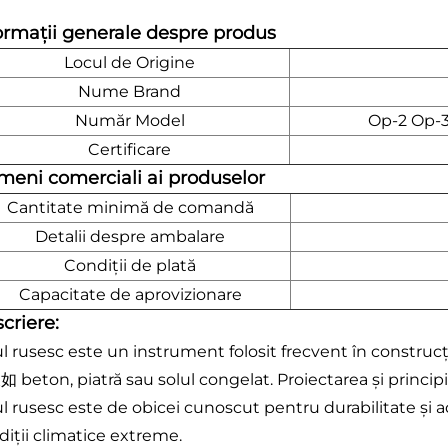
ormații generale despre produs
Locul de Origine
Nume Brand
Număr Model
Op-2 Op-
Certificare
meni comerciali ai produselor
Cantitate minimă de comandă
Detalii despre ambalare
Condiții de plată
Capacitate de aprovizionare
criere:
ul rusesc este un instrument folosit frecvent în constru
beton, piatră sau solul congelat. Proiectarea și principiul
l rusesc este de obicei cunoscut pentru durabilitate și ad
diții climatice extreme.