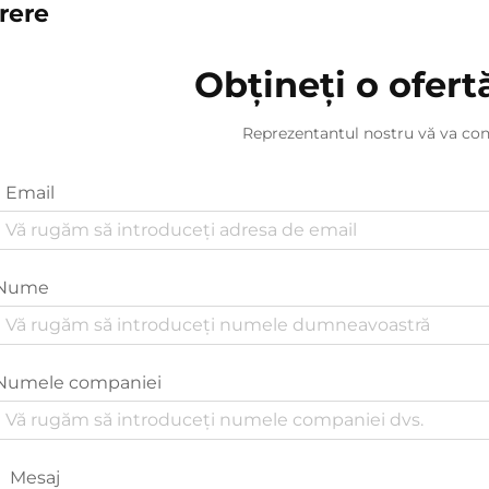
rere
Obțineți o ofert
Reprezentantul nostru vă va con
Email
Nume
Numele companiei
Mesaj