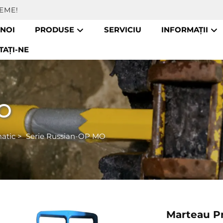
EME!
 NOI
PRODUSE
SERVICIU
INFORMAȚII
AȚI-NE
MO
atic
>
Serie Russian-OP MO
Marteau P