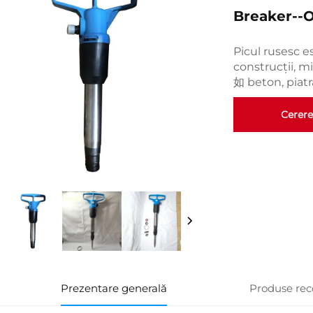
Breaker--
Picul rusesc e
construcții, 
如 beton, piatr
Cerere
Prezentare generală
Produse re