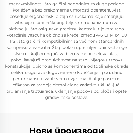
manevrabilnosti, što ga čini pogodnim za duge periodе
korišćenja bez prekomerne umorosti operatera. Alat
poseduje ergonomski dizajn sa ručkama koje smanjuju
vibracije i korisnički prijateljskim mehanizmom za
aktivaciju, što osigurava preciznu kontrolu tijekom rada.
Potrošnja vazduha obično se kreće između 4-6 CFM pri 90
PSI, što ga čini kompatibilnim sa većinom standardnih
kompresora vazduha. Štap dolazi opremljen quick-change
sistemi, koji omogućava brzu zamenu delova alata,
poboljšavajući produktivnost na stani. Njegova trnova
konstrukcija, obično sa komponentima od toplinske obrade
čelika, osigurava dugovremeno korišćenje i pouzdanu
performansu u zahtevnim uvjetima. Alat je posebno
efikasan za srednje demolicione zadatke, uključujući
prolamanje trotuaraca, uklanjanje podova od ploča i opšte
građevinske poslove.
Нови производи