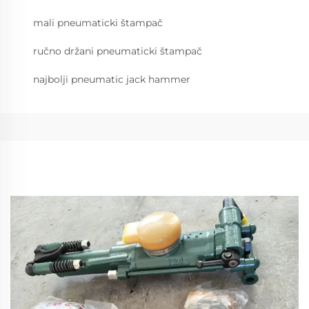
mali pneumaticki štampač
ručno držani pneumaticki štampač
najbolji pneumatic jack hammer