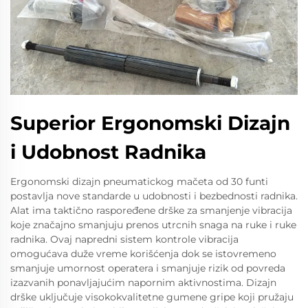
Superior Ergonomski Dizajn
i Udobnost Radnika
Ergonomski dizajn pneumatickog mačeta od 30 funti
postavlja nove standarde u udobnosti i bezbednosti radnika.
Alat ima taktično raspoređene drške za smanjenje vibracija
koje značajno smanjuju prenos utrcnih snaga na ruke i ruke
radnika. Ovaj napredni sistem kontrole vibracija
omogućava duže vreme korišćenja dok se istovremeno
smanjuje umornost operatera i smanjuje rizik od povreda
izazvanih ponavljajućim napornim aktivnostima. Dizajn
drške uključuje visokokvalitetne gumene gripe koji pružaju