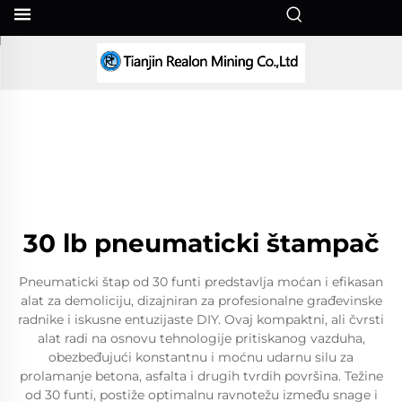
SR
30 lb pneumaticki štampač
Pneumaticki štap od 30 funti predstavlja moćan i efikasan
alat za demoliciju, dizajniran za profesionalne građevinske
radnike i iskusne entuzijaste DIY. Ovaj kompaktni, ali čvrsti
alat radi na osnovu tehnologije pritiskanog vazduha,
obezbeđujući konstantnu i moćnu udarnu silu za
prolamanje betona, asfalta i drugih tvrdih površina. Težine
od 30 funti, postiže optimalnu ravnotežu između snage i