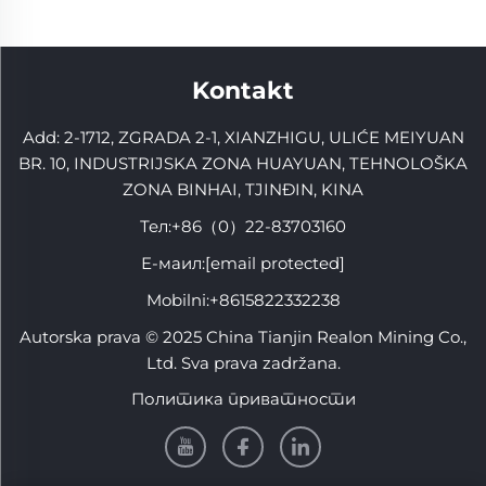
Kontakt
Add: 2-1712, ZGRADA 2-1, XIANZHIGU, ULIĆE MEIYUAN
BR. 10, INDUSTRIJSKA ZONA HUAYUAN, TEHNOLOŠKA
ZONA BINHAI, TJINĐIN, KINA
Тел:
+86（0）22-83703160
Е-маил:
[email protected]
Mobilni:
+8615822332238
Autorska prava © 2025 China Tianjin Realon Mining Co.,
Ltd. Sva prava zadržana.
Политика приватности