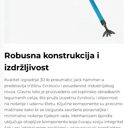
Robusna konstrukcija i
izdržljivost
Kvalitet izgradnje 30 lb pneumatic jack hammer-a
predstavlja tržišnu čvrstoću i pouzdanost industrijskog
nivoa. Glavno telo je proizvedeno od toplinsko obradbanih
leguriranih celija, što pruža izuzetnu čvrstoću i otpornost
na nošenje i udarnu štetu. Ključne komponente su precizno
mašinske kako bi se osigurala savršena poravnaljka i
minimalno nošenje tijekom rada. Mehhanizam špindla
uključuje otopljive komponente koje čuvaju svoju integritet
čak i pri intenzivnom korišćenju, osiguravajući konstantno