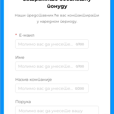
понуду
Наши представник ће вас контактирати
у наредном периоду.
Е-маил
0/100
Име
0/100
Назив компаније
0/200
Порука