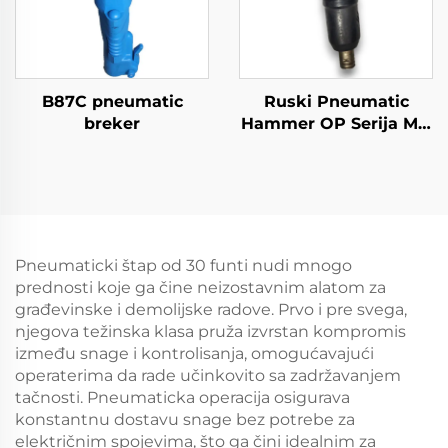
B87C pneumatic
Ruski Pneumatic
breker
Hammer OP Serija MO
Serija Breaker--MO-1B
Pneumaticki štap od 30 funti nudi mnogo
prednosti koje ga čine neizostavnim alatom za
građevinske i demolijske radove. Prvo i pre svega,
njegova težinska klasa pruža izvrstan kompromis
između snage i kontrolisanja, omogućavajući
operaterima da rade učinkovito sa zadržavanjem
tačnosti. Pneumaticka operacija osigurava
konstantnu dostavu snage bez potrebe za
električnim spojevima, što ga čini idealnim za