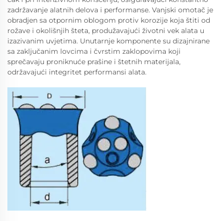
zadržavanje alatnih delova i performanse. Vanjski omotač je
obradjen sa otpornim oblogom protiv korozije koja štiti od
rožave i okolišnjih šteta, produžavajući životni vek alata u
izazivanim uvjetima. Unutarnje komponente su dizajnirane
sa zaključanim lovcima i čvrstim zaklopovima koji
sprečavaju proniknuće prašine i štetnih materijala,
održavajući integritet performansi alata.