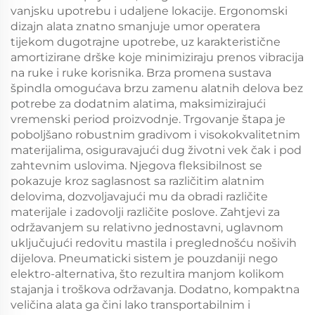
vanjsku upotrebu i udaljene lokacije. Ergonomski
dizajn alata znatno smanjuje umor operatera
tijekom dugotrajne upotrebe, uz karakteristične
amortizirane drške koje minimiziraju prenos vibracija
na ruke i ruke korisnika. Brza promena sustava
špindla omogućava brzu zamenu alatnih delova bez
potrebe za dodatnim alatima, maksimizirajući
vremenski period proizvodnje. Trgovanje štapa je
poboljšano robustnim gradivom i visokokvalitetnim
materijalima, osiguravajući dug životni vek čak i pod
zahtevnim uslovima. Njegova fleksibilnost se
pokazuje kroz saglasnost sa različitim alatnim
delovima, dozvoljavajući mu da obradi različite
materijale i zadovolji različite poslove. Zahtjevi za
održavanjem su relativno jednostavni, uglavnom
uključujući redovitu mastila i preglednošću nošivih
dijelova. Pneumaticki sistem je pouzdaniji nego
elektro-alternativa, što rezultira manjom kolikom
stajanja i troškova održavanja. Dodatno, kompaktna
veličina alata ga čini lako transportabilnim i