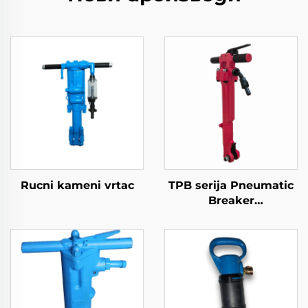
Rucni kameni vrtac
TPB serija Pneumatic
Breaker
TPB40\TPB60\TPB90
Paving Breaker