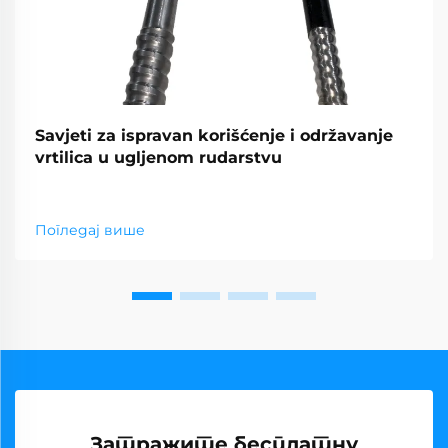
Savjeti za ispravan korišćenje i održavanje
vrtilica u ugljenom rudarstvu
Погледај више
Затражите бесплатну