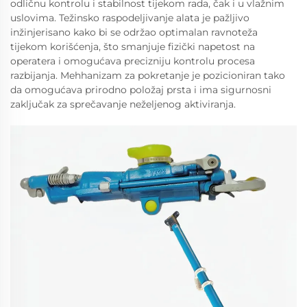
odličnu kontrolu i stabilnost tijekom rada, čak i u vlažnim
uslovima. Težinsko raspodeljivanje alata je pažljivo
inžinjerisano kako bi se održao optimalan ravnoteža
tijekom korišćenja, što smanjuje fizički napetost na
operatera i omogućava precizniju kontrolu procesa
razbijanja. Mehhanizam za pokretanje je pozicioniran tako
da omogućava prirodno položaj prsta i ima sigurnosni
zaključak za sprečavanje neželjenog aktiviranja.