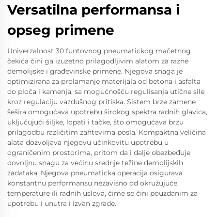
Versatilna performansa i
opseg primene
Univerzalnost 30 funtovnog pneumatickog mačetnog
čekića čini ga izuzetno prilagodljivim alatom za razne
demolijske i građevinske primene. Njegova snaga je
optimizirana za prolamanje materijala od betona i asfalta
do ploča i kamenja, sa mogućnošću regulisanja utične sile
kroz regulaciju vazdušnog pritiska. Sistem brze zamene
šešira omogućava upotrebu širokog spektra radnih glavica,
uključujući šiljke, lopati i tačke, što omogućava brzu
prilagodbu različitim zahtevima posla. Kompaktna veličina
alata dozvoljava njegovu učinkovitu upotrebu u
ograničenim prostorima, pritom da i dalje obezbeđuje
dovoljnu snagu za većinu srednje težine demolijskih
zadataka. Njegova pneumaticka operacija osigurava
konstantnu performansu nezavisno od okružujuće
temperature ili radnih uslova, čime se čini pouzdanim za
upotrebu i unutra i izvan zgrade.