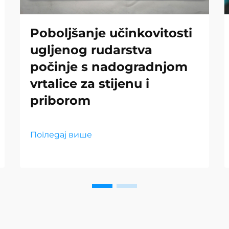
Poboljšanje učinkovitosti
ugljenog rudarstva
počinje s nadogradnjom
vrtalice za stijenu i
priborom
Погледај више