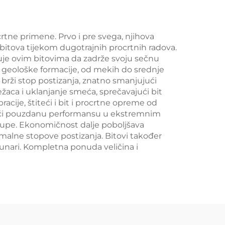
tne primene. Prvo i pre svega, njihova
bitova tijekom dugotrajnih procrtnih radova.
uje ovim bitovima da zadrže svoju sečnu
te geološke formacije, od mekih do srednje
 brži stop postizanja, znatno smanjujući
ežaca i uklanjanje smeća, sprečavajući bit
cije, štiteći i bit i procrtne opreme od
ajući pouzdanu performansu u ekstremnim
 rupe. Ekonomičnost dalje poboljšava
imalne stopove postizanja. Bitovi također
bunari. Kompletna ponuda veličina i