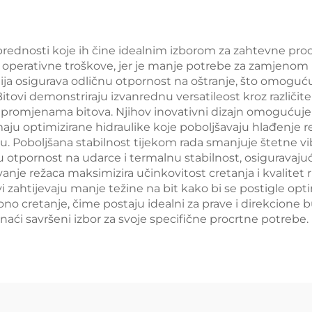
ednosti koje ih čine idealnim izborom za zahtevne procr
 operativne troškove, jer je manje potrebe za zamjenom 
ija osigurava odličnu otpornost na oštranje, što omoguć
Bitovi demonstriraju izvanrednu versatileost kroz različi
im promjenama bitova. Njihov inovativni dizajn omogućuje
maju optimizirane hidraulike koje poboljšavaju hlađenje r
 Poboljšana stabilnost tijekom rada smanjuje štetne vibra
nu otpornost na udarce i termalnu stabilnost, osigurav
anje režaca maksimizira učinkovitost cretanja i kvalitet
 zahtijevaju manje težine na bit kako bi se postigle opt
no cretanje, čime postaju idealni za prave i direkcione 
naći savršeni izbor za svoje specifične procrtne potrebe.