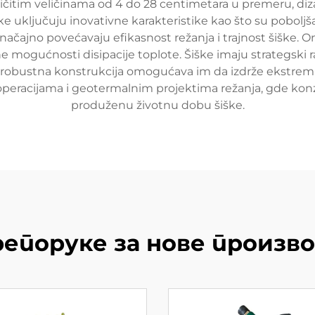
ičitim veličinama od 4 do 28 centimetara u premeru, diza
ške uključuju inovativne karakteristike kao što su pobolj
načajno povećavaju efikasnost režanja i trajnost šiške. 
ne mogućnosti disipacije toplote. Šiške imaju strategski
va robustna konstrukcija omogućava im da izdrže ekstremn
im operacijama i geotermalnim projektima režanja, gde kon
produženu životnu dobu šiške.
епоруке за нове произв