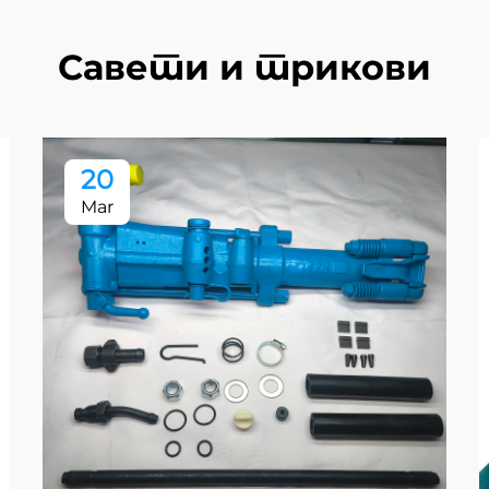
Савети и трикови
20
Mar