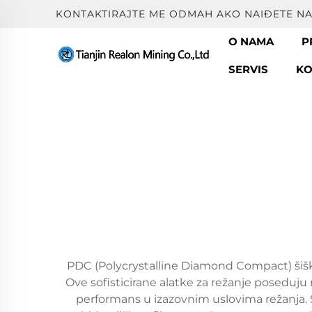
KONTAKTIRAJTE ME ODMAH AKO NAIĐETE N
O NAMA
P
SERVIS
KO
PDC (Polycrystalline Diamond Compact) šiške 
Ove sofisticirane alatke za režanje poseduju
performans u izazovnim uslovima režanja. Š