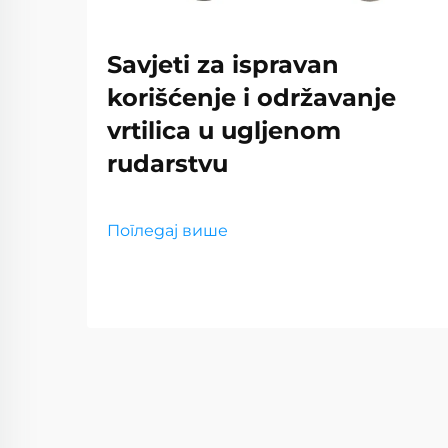
Savjeti za ispravan
korišćenje i održavanje
vrtilica u ugljenom
rudarstvu
Погледај више