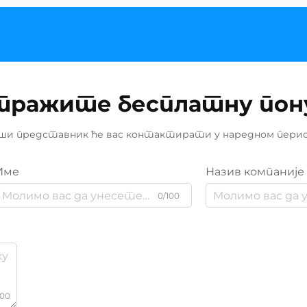
тражите бесплатну пон
ши представник ће вас контактирати у наредном перио
Име
Назив компаније
0/100
000