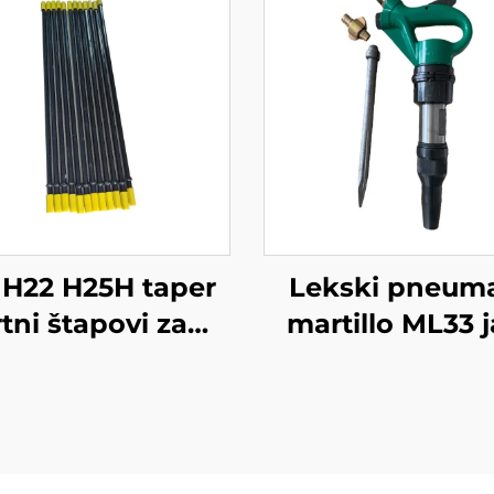
 H22 H25H taper
Lekski pneuma
rtni štapovi za
martillo ML33 
rudarstvo
hammer Rudar
break hamm