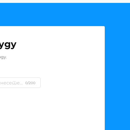
уду
ду.
0/200