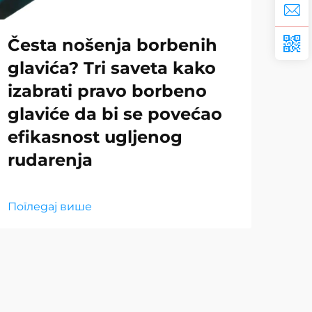
Česta nošenja borbenih
Iz
glavića? Tri saveta kako
va
izabrati pravo borbeno
vo
glaviće da bi se povećao
efikasnost ugljenog
Пог
rudarenja
Погледај више