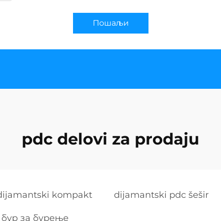
Пошаљи
pdc delovi za prodaju
i dijamantski kompakt
dijamantski pdc šešir
бур за бурење