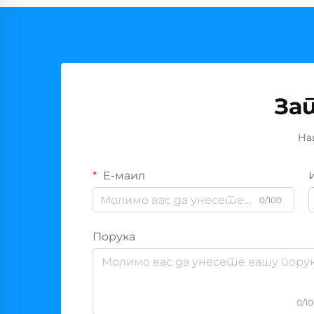
За
На
Е-маил
0/100
Порука
0/1