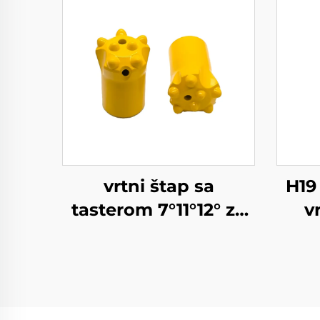
vrtni štap sa
H19
tasterom 7°11°12° za
v
kamen