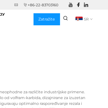
+86-22-83703160
ЈУ
Zatražite
SR
ponudu
neophodne za različite industrijske primene.
o od volfram-karbida, dizajnirane za izuzetan
iguravaju optimalno raspoređivanje rezala i