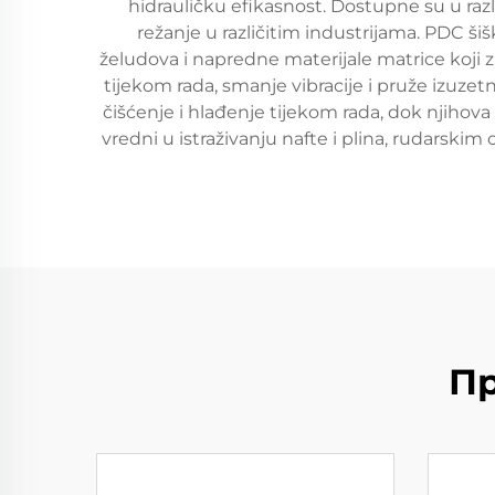
hidrauličku efikasnost. Dostupne su u razl
režanje u različitim industrijama. PDC ši
želudova i napredne materijale matrice koji z
tijekom rada, smanje vibracije i pruže izuzet
čišćenje i hlađenje tijekom rada, dok njiho
vredni u istraživanju nafte i plina, rudarsk
Пр