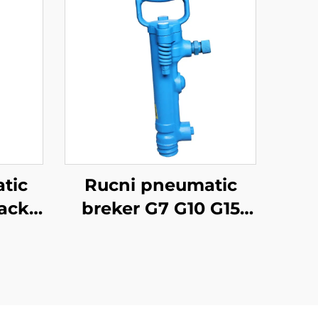
tic
Rucni pneumatic
jack
breker G7 G10 G15
ski
G20 pneumatic pick
er