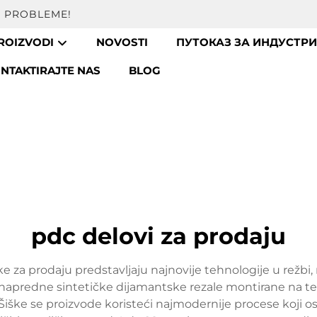
A PROBLEME!
ROIZVODI
NOVOSTI
ПУТОКАЗ ЗА ИНДУСТРИ
NTAKTIRAJTE NAS
BLOG
pdc delovi za prodaju
za prodaju predstavljaju najnovije tehnologije u režbi, 
 napredne sintetičke dijamantske rezale montirane na tel
iške se proizvode koristeći najmodernije procese koji os