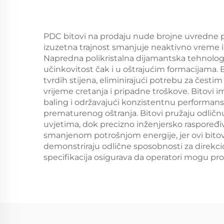
PDC bitovi na prodaju nude brojne uvredne pr
izuzetna trajnost smanjuje neaktivno vreme i
Napredna polikristalna dijamantska tehnolog
učinkovitost čak i u oštrajućim formacijama. 
tvrdih stijena, eliminirajući potrebu za čest
vrijeme cretanja i pripadne troškove. Bitovi i
baling i održavajući konzistentnu performansu.
prematurenog oštranja. Bitovi pružaju odlič
uvjetima, dok precizno inženjersko raspoređiv
smanjenom potrošnjom energije, jer ovi bitovi
demonstriraju odlične sposobnosti za direkcio
specifikacija osigurava da operatori mogu pro