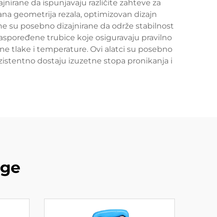
jnirane da ispunjavaju različite zahteve za
šana geometrija rezala, optimizovan dizajn
One su posebno dizajnirane da održe stabilnost
 raspoređene trubice koje osiguravaju pravilno
e tlake i temperature. Ovi alatci su posebno
zistentno dostaju izuzetne stopa pronikanja i
оде