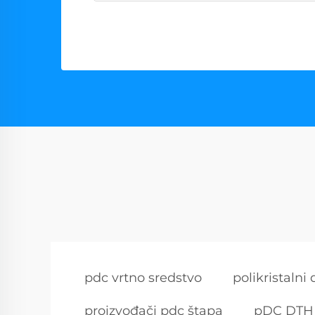
pdc vrtno sredstvo
polikristaln
proizvođači pdc štapa
pDC DTH 