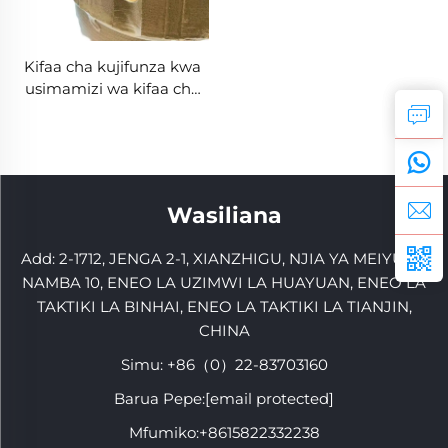
Kifaa cha kujifunza kwa
usimamizi wa kifaa cha
uchambuzi
Wasiliana
Add: 2-1712, JENGA 2-1, XIANZHIGU, NJIA YA MEIYUAN
NAMBA 10, ENEO LA UZIMWI LA HUAYUAN, ENEO LA
TAKTIKI LA BINHAI, ENEO LA TAKTIKI LA TIANJIN,
CHINA
Simu:
+86（0）22-83703160
Barua Pepe:
[email protected]
Mfumiko:
+8615822332238