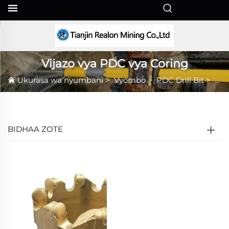
SW
Vijazo vya PDC vya Coring
Ukurasa wa nyumbani
>
Vyombo
>
PDC Drill Bit
>
Vij
BIDHAA ZOTE