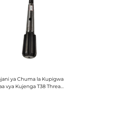
jani ya Chuma la Kupigwa
faa vya Kujenga T38 Thread
hemu za Kujenga Bei Bora