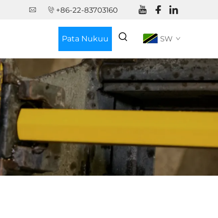
+86-22-83703160
Pata Nukuu
SW