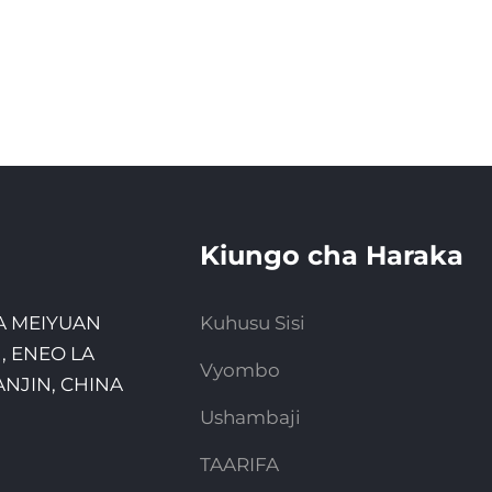
Kiungo cha Haraka
 YA MEIYUAN
Kuhusu Sisi
, ENEO LA
Vyombo
IANJIN, CHINA
Ushambaji
TAARIFA