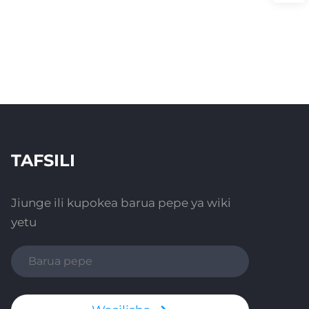
TAFSILI
Jiunge ili kupokea barua pepe ya wiki
yetu