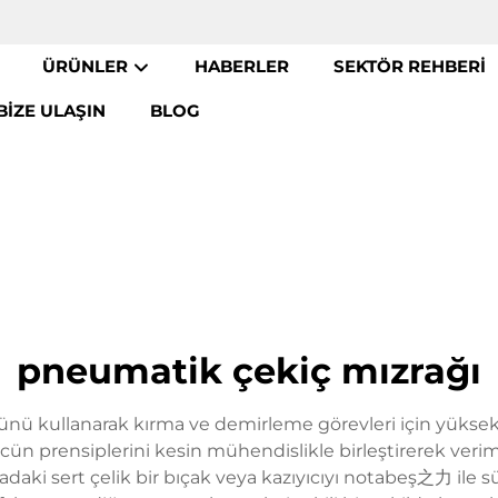
ÜRÜNLER
HABERLER
SEKTÖR REHBERI
BIZE ULAŞIN
BLOG
pneumatik çekiç mızrağı
cünü kullanarak kırma ve demirleme görevleri için yükse
ün prensiplerini kesin mühendislikle birleştirerek verim
sadaki sert çelik bir bıçak veya kazıyıcıyı notabeş之力 ile sü