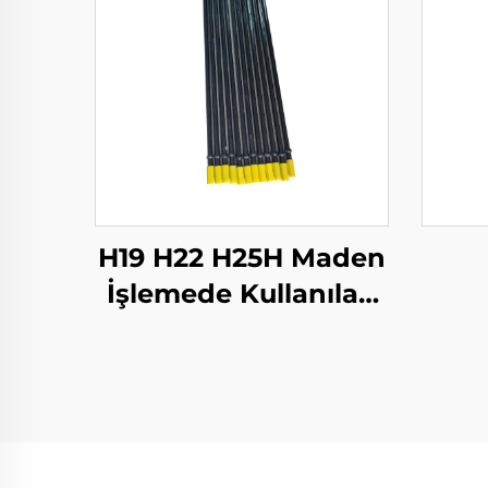
H19 H22 H25H Maden
İşlemede Kullanılan
Tırpanlı matkap
çubukları