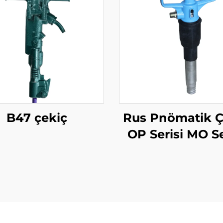
B47 çekiç
Rus Pnömatik Ç
OP Serisi MO Se
Çekiç--B-3