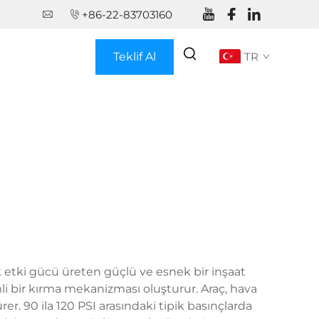
+86-22-83703160
Teklif Al
TR
k etki gücü üreten güçlü ve esnek bir inşaat
li bir kırma mekanizması oluşturur. Araç, hava
rer. 90 ila 120 PSI arasındaki tipik basınçlarda