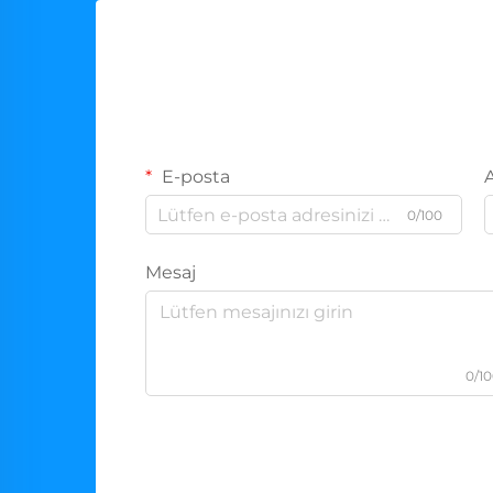
E-posta
0/100
Mesaj
0/1