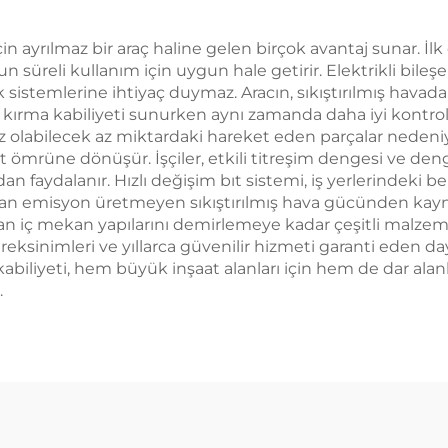
n ayrılmaz bir araç haline gelen birçok avantaj sunar. İlk o
n süreli kullanım için uygun hale getirir. Elektrikli bile
 sistemlerine ihtiyaç duymaz. Aracın, sıkıştırılmış havad
i kırma kabiliyeti sunurken aynı zamanda daha iyi kontrol
ısız olabilecek az miktardaki hareket eden parçalar nede
t ömrüne dönüşür. İşçiler, etkili titreşim dengesi ve deng
aydalanır. Hızlı değişim bıt sistemi, iş yerlerindeki b
n emisyon üretmeyen sıkıştırılmış hava gücünden kaynakl
tan iç mekan yapılarını demirlemeye kadar çeşitli malzeme
sinimleri ve yıllarca güvenilir hizmeti garanti eden dayan
biliyeti, hem büyük inşaat alanları için hem de dar alanlar
.