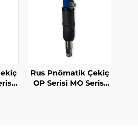
ekiç
Rus Pnömatik Çekiç
risi
OP Serisi MO Serisi
Çekiç--MO-3B