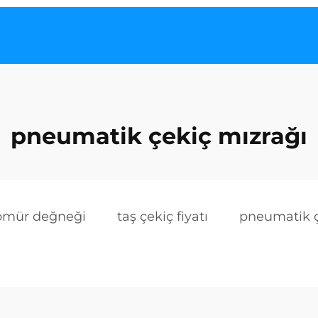
pneumatik çekiç mızrağı
kömür değneği
taş çekiç fiyatı
pneumatik ç