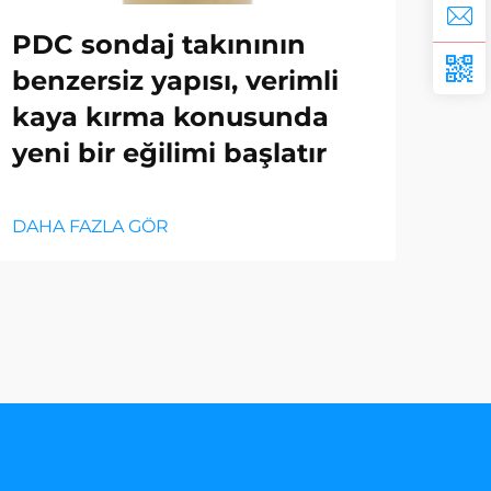
PDC sondaj takınının
Op
benzersiz yapısı, verimli
İç
kaya kırma konusunda
yeni bir eğilimi başlatır
DAH
DAHA FAZLA GÖR