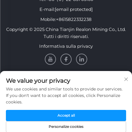
E-mail:
[email protected]
Mobile:
+8615822332238
Copyright © 2025 China Tianjin Realon Mining Co., Ltd.
Tutti i diritti riservati.
Informativa sulla privacy
INFORMATION
We value your privacy
We use cookies and similar tools to provide our services.
Iscriviti per ricevere la nostra newsletter settimanale
If you don't want to accept all cookies, click Personalize
cookies.
Accept all
Invia
Personalize cookies