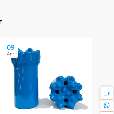
r
09
0
Apr
Ap