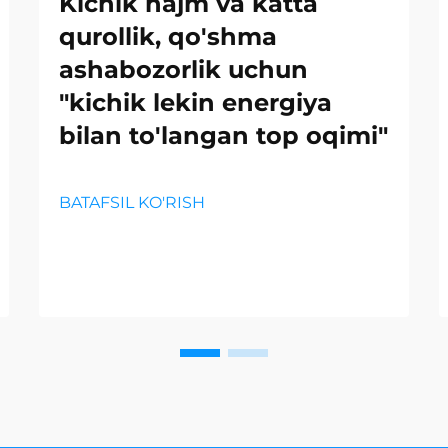
Kichik hajm va katta
qurollik, qo'shma
ashabozorlik uchun
"kichik lekin energiya
bilan to'langan top oqimi"
BATAFSIL KO'RISH