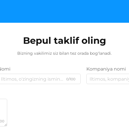
Bepul taklif oling
Bizning vakilimiz siz bilan tez orada bog'lanadi.
Nomi
Kompaniya nomi
0/100
000