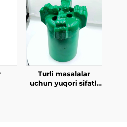
r
Turli masalalar
uchun yuqori sifatli
burchakli PDC
uruvchi bitlar