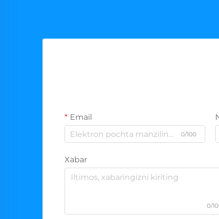
Email
0/100
Xabar
0/1