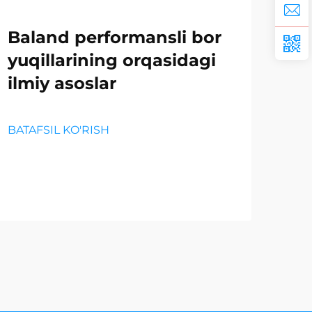
Baland performansli bor
Bor
yuqillarining orqasidagi
te
ilmiy asoslar
yan
im
BATAFSIL KO'RISH
uc
BATA