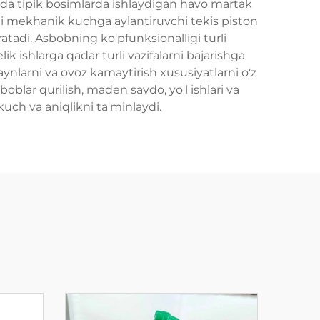
da tipik bosimlarda ishlaydigan havo martak
oni mekhanik kuchga aylantiruvchi tekis piston
ratadi. Asbobning ko'pfunksionalligi turli
ik ishlarga qadar turli vazifalarni bajarishga
nlarni va ovoz kamaytirish xususiyatlarni o'z
oblar qurilish, maden savdo, yo'l ishlari va
uch va aniqlikni ta'minlaydi.