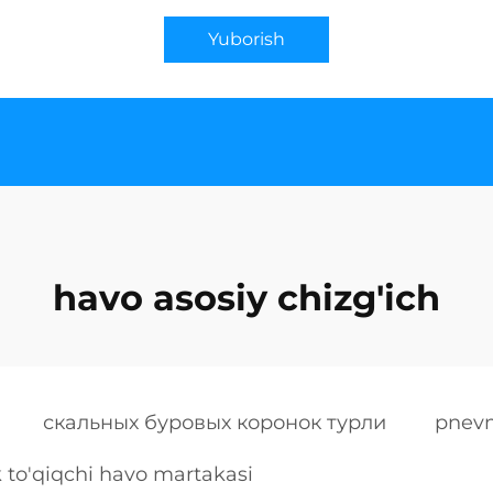
Yuborish
havo asosiy chizg'ich
скальных буровых коронок турли
pnevm
to'qiqchi havo martakasi