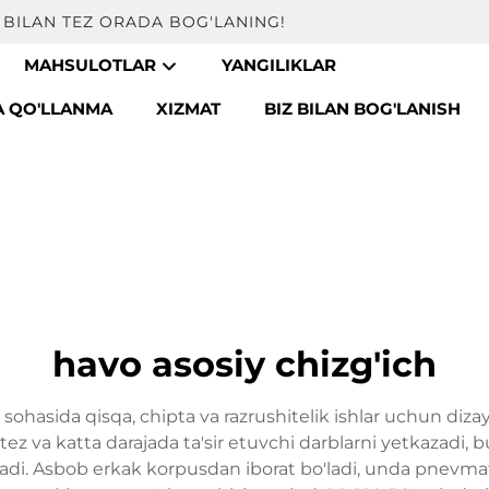
BILAN TEZ ORADA BOG'LANING!
MAHSULOTLAR
YANGILIKLAR
A QO'LLANMA
XIZMAT
BIZ BILAN BOG'LANISH
havo asosiy chizg'ich
r sohasida qisqa, chipta va razrushitelik ishlar uchun d
ez va katta darajada ta'sir etuvchi darblarni yetkazadi, b
anadi. Asbob erkak korpusdan iborat bo'ladi, unda pnev