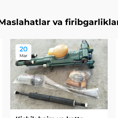
Maslahatlar va firibgarlikla
20
Mar