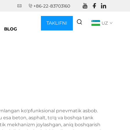
+86-22-83703160
TAKLIFNI
UZ
BLOG
OLING
izaynlangan ko'pfunksional pnevmatik asbob.
u esa beton, asphalt, to'q va boshqa tank
matik mekhanizm joylashgan, aniq boshqarish