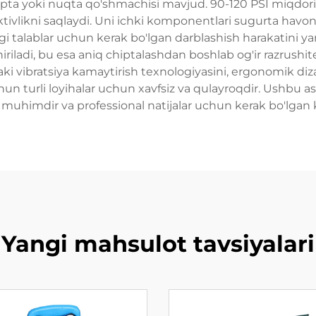
ipta yoki nuqta qo'shmachisi mavjud. 90-120 PSI miqdori
ktivlikni saqlaydi. Uni ichki komponentlari sugurta hav
agi talablar uchun kerak bo'lgan darblashish harakatini ya
iladi, bu esa aniq chiptalashdan boshlab og'ir razrushitel
i vibratsiya kamaytirish texnologiyasini, ergonomik dizay
n turli loyihalar uchun xavfsiz va qulayroqdir. Ushbu asb
 muhimdir va professional natijalar uchun kerak bo'lgan k
Yangi mahsulot tavsiyalari