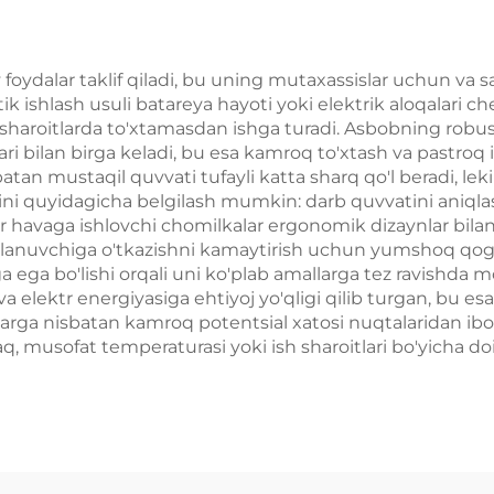
 foydalar taklif qiladi, bu uning mutaxassislar uchun v
atik ishlash usuli batareya hayoti yoki elektrik aloqalari c
 sharoitlarda to'xtamasdan ishga turadi. Asbobning robus
 bilan birga keladi, bu esa kamroq to'xtash va pastroq is
atan mustaqil quvvati tufayli katta sharq qo'l beradi, lek
ini quyidagicha belgilash mumkin: darb quvvatini aniqlash
ir havaga ishlovchi chomilkalar ergonomik dizaynlar bilan
lanuvchiga o'tkazishni kamaytirish uchun yumshoq qog'oz
ega bo'lishi orqali uni ko'plab amallarga tez ravishda mo
a elektr energiyasiga ehtiyoj yo'qligi qilib turgan, bu es
arga nisbatan kamroq potentsial xatosi nuqtalaridan ibor
aq, musofat temperaturasi yoki ish sharoitlari bo'yicha d