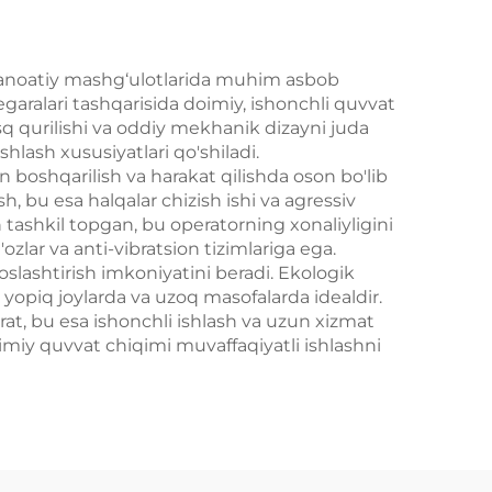
a sanoatiy mashg‘ulotlarida muhim asbob
hegaralari tashqarisida doimiy, ishonchli quvvat
q qurilishi va oddiy mekhanik dizayni juda
hlash xususiyatlari qo'shiladi.
in boshqarilish va harakat qilishda oson bo'lib
, bu esa halqalar chizish ishi va agressiv
 tashkil topgan, bu operatorning xonaliyligini
lar va anti-vibratsion tizimlariga ega.
slashtirish imkoniyatini beradi. Ekologik
a yopiq joylarda va uzoq masofalarda idealdir.
at, bu esa ishonchli ishlash va uzun xizmat
oimiy quvvat chiqimi muvaffaqiyatli ishlashni