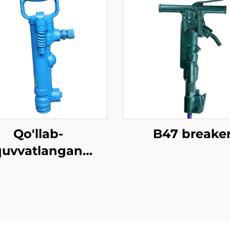
Qo'llab-
B47 breake
quvvatlangan
evmatik G7 G10
 G20 pnevmatik
pick