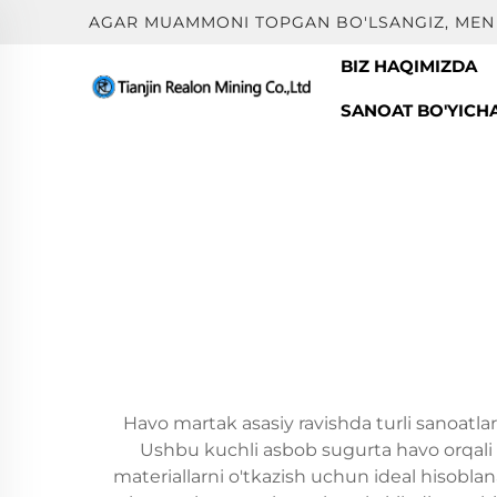
AGAR MUAMMONI TOPGAN BO'LSANGIZ, MEN 
BIZ HAQIMIZDA
SANOAT BO'YICH
Havo martak asasiy ravishda turli sanoatla
Ushbu kuchli asbob sugurta havo orqali t
materiallarni o'tkazish uchun ideal hisobl