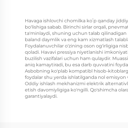
Havaga ishlovchi chomilka koʻp qanday jiddiy
bo'lishiga sabab. Birinchi sirlar orqali, pnevm
ta'minlaydi, shuning uchun talab qilinadigan
baland daymlik va eng kam xizmatlash talablari
Foydalanuvchilar o'zining oson og'irligiga nisb
qoladi. Havavi pressiya niyetlanishi imkoniyat
buzilish vazifalari uchun ham qulaydir. Muass
aniq kamaytiradi, bu esa darb quvvatini foyda
Asbobning ko'plab kompatibl hisob-kitoblarga 
foydalar shu yerda ishlatilganda nol emisyon v
Oddiy ishlash mekhanizmi elektrik alternativl
etish davomiyligiga ko'ngilli. Qo'shimcha olar
garantiyalaydi.