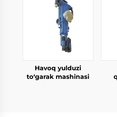
Havoq yulduzi
to‘garak mashinasi
pn
G15