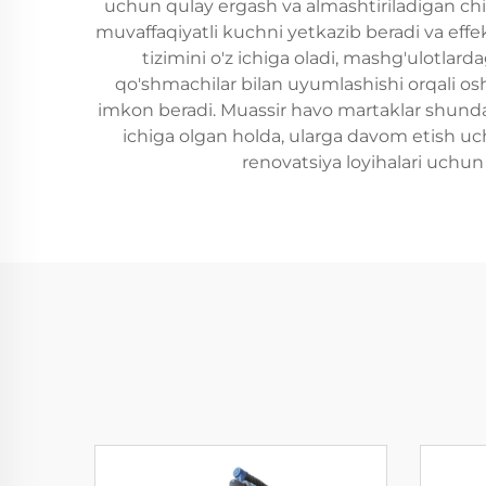
uchun qulay ergash va almashtiriladigan ch
muvaffaqiyatli kuchni yetkazib beradi va effe
tizimini o'z ichiga oladi, mashg'ulotlard
qo'shmachilar bilan uyumlashishi orqali oshir
imkon beradi. Muassir havo martaklar shundak
ichiga olgan holda, ularga davom etish uchu
renovatsiya loyihalari uchun