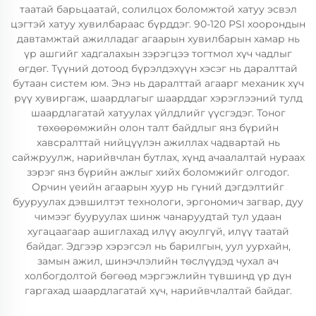
таатай барьцаатай, солилцох боломжтой хатуу эсвэл
цэгтэй хатуу хувилбараас бүрддэг. 90-120 PSI хоорондын
давтамжтай ажилладаг агаарын хувилбарын хамар нь
үр ашгийг хадгалахын зэрэгцээ тогтмол хүч чадлыг
өгдөг. Түүний дотоод бүрэлдэхүүн хэсэг нь даралттай
бутаан систем юм. Энэ нь даралттай агаарг механик хүч
рүү хувиргаж, шаардлагыг шаарддаг хэрэглээний тулд
шаардлагатай хатуулах үйлдлийг үүсгэдэг. Тоног
төхөөрөмжийн олон талт байдлыг янз бүрийн
хавсралттай нийцүүлэн ажиллах чадвартай нь
сайжруулж, нарийвчлан бутлах, хүнд ачаалалтай нураах
зэрэг янз бүрийн ажлыг хийх боломжийг олгодог.
Орчин үеийн агаарын хуур нь гүний дэгдэлтийг
бууруулах дэвшилтэт технологи, эргономич загвар, дуу
чимээг бууруулах шинж чанаруудтай тул удаан
хугацаагаар ашиглахад илүү аюулгүй, илүү таатай
байдаг. Эдгээр хэрэгсэл нь барилгын, уул уурхайн,
замын ажил, шинэчлэлийн төслүүдэд чухал ач
холбогдолтой бөгөөд мэргэжлийн түвшинд үр дүн
гаргахад шаардлагатай хүч, нарийвчлалтай байдаг.