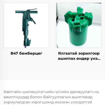
сонголт
B47 бөмбөрцөг
Ялгаатай зорилгоор
ашиглах өндөр үнэт
PDC шаргалын бит
Хавтгайн шилжүүлэгчийн үсгийн дамжуулагч нь
ажилтнуудад болон байгууллагын ашиглахад
зориулагдсан хэрэгцээнд ихээхэн үзэгдэлтэй