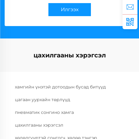
Илгээх
цахилгааны хэрэгсэл
хамгийн үнэтэй дотоодын бусад битүүд
цагаан уурхайн төрлүүд
пневматик сонгино хамга
цахилгааны хэрэгсэл
хөдөлгүүртэй сонгогч, хөдөө тэнгэр