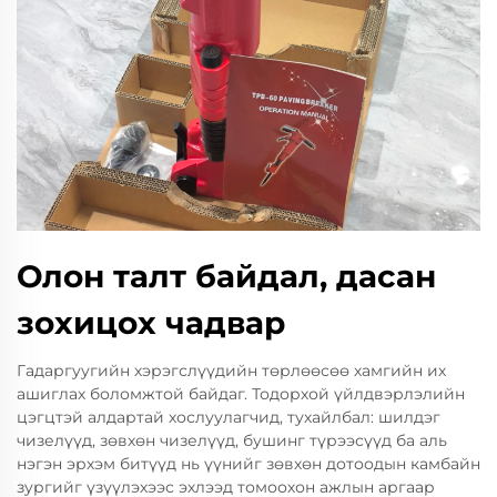
Олон талт байдал, дасан
зохицох чадвар
Гадаргуугийн хэрэгслүүдийн төрлөөсөө хамгийн их
ашиглах боломжтой байдаг. Тодорхой үйлдвэрлэлийн
цэгцтэй алдартай хослуулагчид, тухайлбал: шилдэг
чизелүүд, зөвхөн чизелүүд, бушинг түрээсүүд ба аль
нэгэн эрхэм битүүд нь үүнийг зөвхөн дотоодын камбайн
зургийг үзүүлэхээс эхлээд томоохон ажлын аргаар