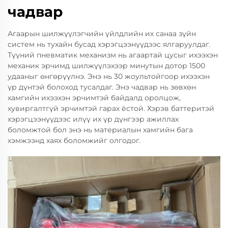
чадвар
Агаарын шилжүүлэгчийн үйлдлийн их санаа зүйн
систем нь тухайн бусад хэрэгцээнүүдээс ялгаруулдаг.
Түүний пневматик механизм нь агаартай цусыг ихээхэн
механик эрчимд шилжүүлэхээр минутын дотор 1500
удааныг өнгөрүүлнэ. Энэ нь 30 жоультойгоор ихээхэн
үр дүнтэй болоход тусалдаг. Энэ чадвар нь зөвхөн
хамгийн ихээхэн эрчимтэй байдалд оролцож,
хувиргалтгүй эрчимтэй гарах ёстой. Хэрэв баттеритэй
хэрэгцээнүүдээс илүү их үр дүнгээр ажиллах
боломжтой бол энэ нь материалын хамгийн бага
хэмжээнд хаях боломжийг олгодог.