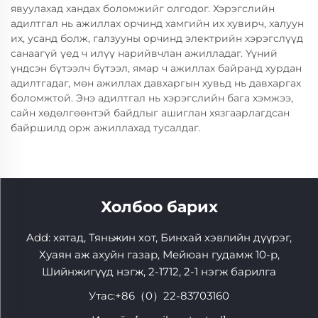
явуулахад хандах боломжийг олгодог. Хэрэгслийн
адилтгал нь ажиллах орчинд хамгийн их хувирч, халуун
их, усанд болж, галзууны орчинд электрийн хэрэгслүүд
санаагүй үед ч илүү нарийвчлан ажилладаг. Үүний
үндсэн бүтээлч бүтээл, ямар ч ажиллах байранд хурдан
адилтгадаг, мөн ажиллах давхаргын хувьд нь давхаргах
боломжтой. Энэ адилтгал нь хэрэгслийн бага хэмжээ,
сайн хөдөлгөөнтэй байдлыг ашиглан хязгаарлагдсан
байршилд орж ажиллахад тусалдаг.
Холбоо барих
Add: хятад, Тяньжин хот, Бинхай хэвлийн дүүрэг,
Хуаян аж ахуйн газар, Мейюан гудамж 10-р,
Шийнжигүүд нэгж, 2-1712, 2-1 нэгж барилга
Утас:
+86（0）22-83703160