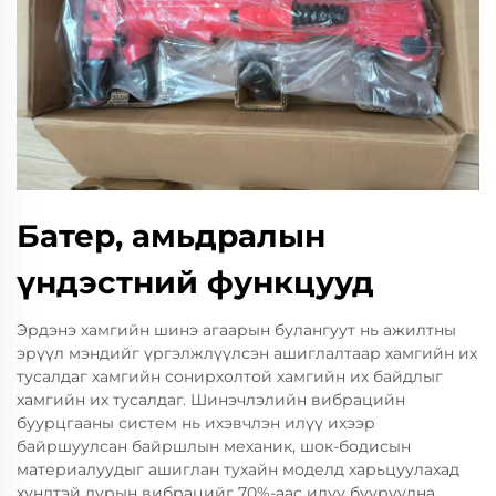
Батер, амьдралын
үндэстний функцууд
Эрдэнэ хамгийн шинэ агаарын булангуут нь ажилтны
эрүүл мэндийг үргэлжлүүлсэн ашиглалтаар хамгийн их
тусалдаг хамгийн сонирхолтой хамгийн их байдлыг
хамгийн их тусалдаг. Шинэчлэлийн вибрацийн
буурцгааны систем нь ихэвчлэн илүү ихээр
байршуулсан байршлын механик, шок-бодисын
материалуудыг ашиглан тухайн моделд харьцуулахад
хүндтэй дурын вибрацийг 70%-аас илүү бууруулна.