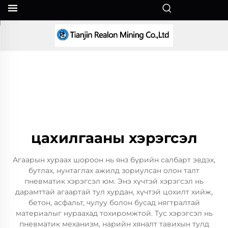
MN
цахилгааны хэрэгсэл
Агаарын хураах шороон нь янз бүрийн салбарт эвдэх,
бутлах, нунтаглах ажилд зориулсан олон талт
пневматик хэрэгсэл юм. Энэ хүчтэй хэрэгсэл нь
дарамттай агаартай тул хурдан, хүчтэй цохилт хийж,
бетон, асфальт, чулуу болон бусад нягтралтай
материалыг нураахад тохиромжтой. Тус хэрэгсэл нь
пневматик механизм, нарийн хяналт тавихын тулд