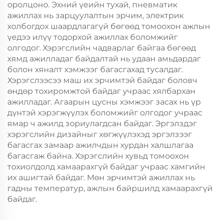
оролцоно. Эхний үеийн тухай, пневматик
ажиллах нь зарцуулалтын эрчим, электрик
холбогдох шаардлагагүй бөгөөд томоохон ажлын
үедээ илүү тодорхой ажиллах боломжийг
олгодог. Хэрэгслийн чадварлаг байгаа бөгөөд
хямд ажилладаг байдалтай нь удаан амьдардаг
болон хяналт хэмжээг багасгахад тусалдаг.
Хэрэгслээсээ маш их эрчимтэй байдаг боловч
өндөр тохиромжтой байдаг учраас хялбархан
ажилладаг. Агаарын цусны хэмжээг засах нь үр
дүнтэй хэрэгжүүлэх боломжийг олгодог учраас
ямар ч ажилд зориулагдсан байдаг. Эргэлздэг
хэрэгслийн дизайныг хөгжүүлэхэд эргэлзээг
багасгах замаар ажилчдын хурдан халшлагаа
багасгаж байна. Хэрэгслийн хувьд томоохон
тохиолдолд хамаарахгүй байдаг учраас хамгийн
их ашигтай байдаг. Мөн эрчимтэй ажиллах нь
гадны температур, ажлын байршилд хамаарахгүй
байдаг.