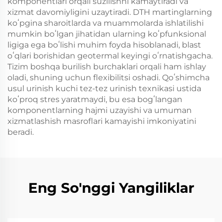
komponentlari orqali suzilishni kamaytiradi va
xizmat davomiyligini uzaytiradi. DTH martinglarning
koʻpgina sharoitlarda va muammolarda ishlatilishi
mumkin boʻlgan jihatidan ularning koʻpfunksional
ligiga ega boʻlishi muhim foyda hisoblanadi, blast
oʻqlari borishidan geotermal keyingi oʻrnatishgacha.
Tizim boshqa burilish burchaklari orqali ham ishlay
oladi, shuning uchun flexibilitsi oshadi. Qoʻshimcha
usul urinish kuchi tez-tez urinish texnikasi ustida
koʻproq stres yaratmaydi, bu esa bogʻlangan
komponentlarning hajmi uzayishi va umuman
xizmatlashish masroflari kamayishi imkoniyatini
beradi.
Eng So'nggi Yangiliklar