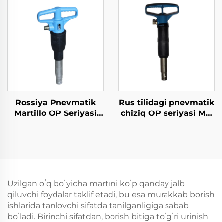
Rossiya Pnevmatik
Rus tilidagi pnevmatik
Martillo OP Seriyasi
chiziq OP seriyasi MO
MO Seriyasi Breaker--
seriyasi boʻshirgich--
B-3
MO-4B
Uzilgan oʻq boʻyicha martıni koʻp qanday jalb
qiluvchi foydalar taklif etadi, bu esa murakkab borish
ishlarida tanlovchi sifatda tanilganligiga sabab
boʻladi. Birinchi sifatdan, borish bitiga toʻgʻri urinish