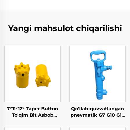
Yangi mahsulot chiqarilishi
7°11°12° Taper Button
Qo'llab-quvvatlangan
To'qim Bit Asbob
pnevmatik G7 G10 G15
uchun
G20 pnevmatik pick