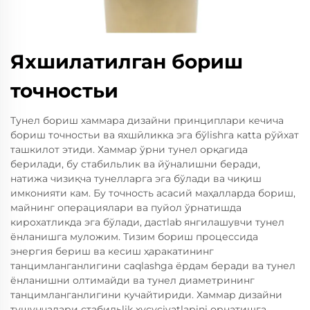
Яхшилатилган бориш
точностьи
Тунел бориш хаммара дизайни принциплари кечича
бориш точностьи ва яхшӣликка эга бўlishга кatta рўйхат
ташкилот этиди. Хаммар ўрни тунел орқагида
берилади, бу стабильлик ва йўналишни беради,
натижа чизиқча тунелларга эга бўлади ва чиқиш
имконияти кам. Бу точность асасий маҳалларда бориш,
майнинг операциялари ва пуйол ўрнатишда
кирохатликда эга бўлади, дастlab янгилашувчи тунел
ёнланишга муложим. Тизим бориш процессида
энергия бериш ва кесиш ҳаракатининг
танцимланганлигини саqlashga ёрдам беради ва тунел
ёнланишни олтимайди ва тунел диаметрининг
танцимланганлигини кучайтириди. Хаммар дизайни
тушунчалари стабильlik хусусiyatlарini орнатишга