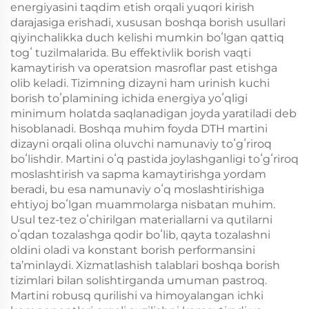
energiyasini taqdim etish orqali yuqori kirish
darajasiga erishadi, xususan boshqa borish usullari
qiyinchalikka duch kelishi mumkin boʻlgan qattiq
togʻ tuzilmalarida. Bu effektivlik borish vaqti
kamaytirish va operatsion masroflar past etishga
olib keladi. Tizimning dizayni ham urinish kuchi
borish toʻplamining ichida energiya yoʻqligi
minimum holatda saqlanadigan joyda yaratiladi deb
hisoblanadi. Boshqa muhim foyda DTH martini
dizayni orqali olina oluvchi namunaviy toʻgʻriroq
boʻlishdir. Martini oʻq pastida joylashganligi toʻgʻriroq
moslashtirish va sapma kamaytirishga yordam
beradi, bu esa namunaviy oʻq moslashtirishiga
ehtiyoj boʻlgan muammolarga nisbatan muhim.
Usul tez-tez oʻchirilgan materiallarni va qutilarni
oʻqdan tozalashga qodir boʻlib, qayta tozalashni
oldini oladi va konstant borish performansini
ta’minlaydi. Xizmatlashish talablari boshqa borish
tizimlari bilan solishtirganda umuman pastroq.
Martini robusq qurilishi va himoyalangan ichki