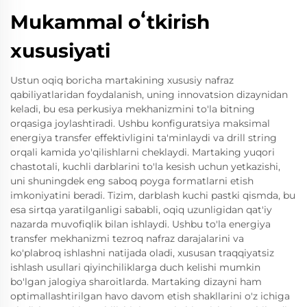
Mukammal oʻtkirish
xususiyati
Ustun oqiq boricha martakining xususiy nafraz
qabiliyatlaridan foydalanish, uning innovatsion dizaynidan
keladi, bu esa perkusiya mekhanizmini to'la bitning
orqasiga joylashtiradi. Ushbu konfiguratsiya maksimal
energiya transfer effektivligini ta'minlaydi va drill string
orqali kamida yo'qilishlarni cheklaydi. Martaking yuqori
chastotali, kuchli darblarini to'la kesish uchun yetkazishi,
uni shuningdek eng saboq poyga formatlarni etish
imkoniyatini beradi. Tizim, darblash kuchi pastki qismda, bu
esa sirtqa yaratilganligi sababli, oqiq uzunligidan qat'iy
nazarda muvofiqlik bilan ishlaydi. Ushbu to'la energiya
transfer mekhanizmi tezroq nafraz darajalarini va
ko'plabroq ishlashni natijada oladi, xususan traqqiyatsiz
ishlash usullari qiyinchiliklarga duch kelishi mumkin
bo'lgan jalogiya sharoitlarda. Martaking dizayni ham
optimallashtirilgan havo davom etish shakllarini o'z ichiga