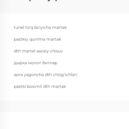
tunel to‘q bo‘yicha martak
pastkiy qurilma martak
dth martel asosiy chisuv
дырка молот битлар
qora yagoncha dth chizg'ichlari
pastki bosimli dth martak