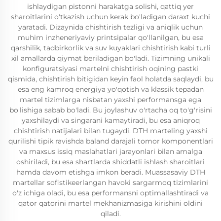
ishlaydigan pistonni harakatga solishi, qattiq yer
sharoitlarini o'tkazish uchun kerak bo'ladigan daraxt kuchi
yaratadi. Dizaynida chishtirish tezligi va aniqlik uchun
muhim inzheneriyaviy printsipalar qo'llanilgan, bu esa
qarshilik, tadbirkorlik va suv kuyaklari chishtirish kabi turli
xil amallarda qiymat beriladigan bo'ladi. Tizimning unikali
konfiguratsiyasi martelni chishtirish oqining pastki
qismida, chishtirish bitigidan keyin faol holatda saqlaydi, bu
esa eng kamroq energiya yo'qotish va klassik tepadan
martel tizimlarga nisbatan yaxshi performansga ega
bo'lishiga sabab bo'ladi. Bu joylashuv o'rtacha oq to'g'risini
yaxshilaydi va singarani kamaytiradi, bu esa aniqroq
chishtirish natijalari bilan tugaydi. DTH marteling yaxshi
qurilishi tipik ravishda baland darajali tomor komponentlari
va maxsus issiq maslahatlari jarayonlari bilan amalga
oshiriladi, bu esa shartlarda shiddatli ishlash sharoitlari
hamda davom etishga imkon beradi. Muassasaviy DTH
martellar sofistikeerlangan havoki sargarmoq tizimlarini
o'z ichiga oladi, bu esa performansni optimallashtiradi va
qator qatorini martel mekhanizmasiga kirishini oldini
qiladi.