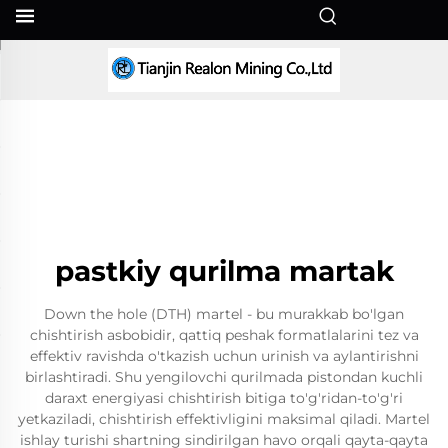
UZ
pastkiy qurilma martak
Down the hole (DTH) martel - bu murakkab bo'lgan
chishtirish asbobidir, qattiq peshak formatlalarini tez va
effektiv ravishda o'tkazish uchun urinish va aylantirishni
birlashtiradi. Shu yengilovchi qurilmada pistondan kuchli
daraxt energiyasi chishtirish bitiga to'g'ridan-to'g'ri
yetkaziladi, chishtirish effektivligini maksimal qiladi. Martel
ishlay turishi shartning sindirilgan havo orqali qayta-qayta