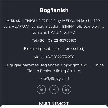
Bog'lanish
Add: xIANZHIGU, 2-1712, 2-1 uy, MEIYUAN ko'chasi 10-
son, HUAYUAN sanoat maydoni, BINHAI oliy texnologiya
tumani, TIANJIN, XITAO
Tel:
+86（0）22-83703160
Elektron pochta:
[email protected]
Mobil:
+8615822332238
Huquqlar hammasi saqlangan. Copyright © 2025 China
Tianjin Realon Mining Co., Ltd.
Maxfiylik siyosati
MA'LUMOT