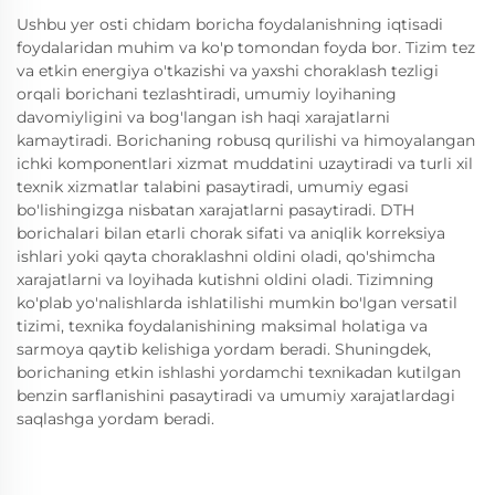
Ushbu yer osti chidam boricha foydalanishning iqtisadi
foydalaridan muhim va ko'p tomondan foyda bor. Tizim tez
va etkin energiya o'tkazishi va yaxshi choraklash tezligi
orqali borichani tezlashtiradi, umumiy loyihaning
davomiyligini va bog'langan ish haqi xarajatlarni
kamaytiradi. Borichaning robusq qurilishi va himoyalangan
ichki komponentlari xizmat muddatini uzaytiradi va turli xil
texnik xizmatlar talabini pasaytiradi, umumiy egasi
bo'lishingizga nisbatan xarajatlarni pasaytiradi. DTH
borichalari bilan etarli chorak sifati va aniqlik korreksiya
ishlari yoki qayta choraklashni oldini oladi, qo'shimcha
xarajatlarni va loyihada kutishni oldini oladi. Tizimning
ko'plab yo'nalishlarda ishlatilishi mumkin bo'lgan versatil
tizimi, texnika foydalanishining maksimal holatiga va
sarmoya qaytib kelishiga yordam beradi. Shuningdek,
borichaning etkin ishlashi yordamchi texnikadan kutilgan
benzin sarflanishini pasaytiradi va umumiy xarajatlardagi
saqlashga yordam beradi.