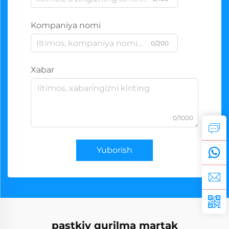
Kompaniya nomi
0/200
Xabar
0/1000
Yuborish
pastkiy qurilma martak