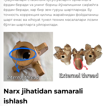
ёрдам беради va унинг бориш йўналишини саqlashга
ёрдам беради, хар бир зем гуруш шартларида. Бу
точность коррекция қилиш жараёнидан фойдаланиш
шарт емас ва нihoyat тунел техник масалалари лозим
бўлган шартларга уйғорилади.
Narx jihatidan samarali
ishlash