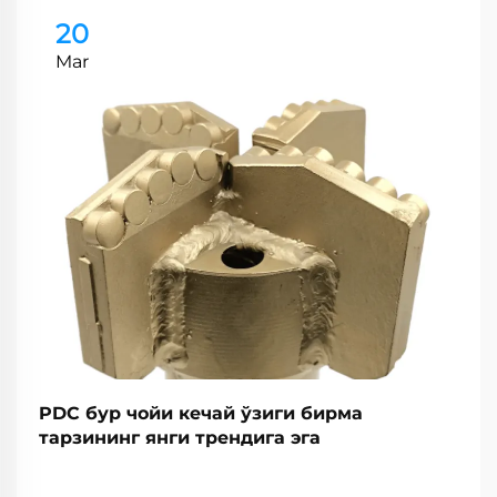
20
Mar
PDC бур чойи кечай ўзиги бирма
тарзининг янги трендига эга