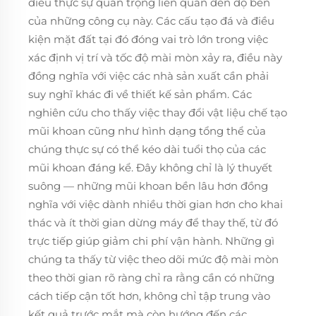
điều thực sự quan trọng liên quan đến độ bền
của những công cụ này. Các cấu tạo đá và điều
kiện mặt đất tại đó đóng vai trò lớn trong việc
xác định vị trí và tốc độ mài mòn xảy ra, điều này
đồng nghĩa với việc các nhà sản xuất cần phải
suy nghĩ khác đi về thiết kế sản phẩm. Các
nghiên cứu cho thấy việc thay đổi vật liệu chế tạo
mũi khoan cũng như hình dạng tổng thể của
chúng thực sự có thể kéo dài tuổi thọ của các
mũi khoan đáng kể. Đây không chỉ là lý thuyết
suông — những mũi khoan bền lâu hơn đồng
nghĩa với việc dành nhiều thời gian hơn cho khai
thác và ít thời gian dừng máy để thay thế, từ đó
trực tiếp giúp giảm chi phí vận hành. Những gì
chúng ta thấy từ việc theo dõi mức độ mài mòn
theo thời gian rõ ràng chỉ ra rằng cần có những
cách tiếp cận tốt hơn, không chỉ tập trung vào
kết quả trước mắt mà còn hướng đến các