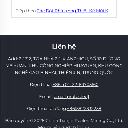
Tiếp theo:
Các Đột Phá trong Thiết Kế Mũi Khoan Khai Thác để Vận Hành Bền Vững
Liên hệ
Add: 2-1712, TÒA NHÀ 2-1, XIANZHIGU, SỐ 10 ĐƯỜNG
MEIYUAN, KHU CÔNG NGHIỆP HUAYUAN, KHU CÔNG
NGHỆ CAO BINHAI, THIÊN JIN, TRUNG QUỐC
Điện thoại:
+86（0）22-83703160
Email:
[email protected]
Điện thoại di động:
+8615822332238
Bản quyền © 2025 China Tianjin Realon Mining Co., Ltd.
Mọi quyền được bảo lưu.