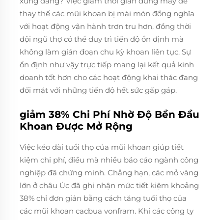
xứng đáng? Việc giảm thời gian dừng máy để
thay thế các mũi khoan bị mài mòn đồng nghĩa
với hoạt động vận hành trơn tru hơn, đồng thời
đội ngũ thợ có thể duy trì tiến độ ổn định mà
không làm gián đoạn chu kỳ khoan liên tục. Sự
ổn định như vậy trực tiếp mang lại kết quả kinh
doanh tốt hơn cho các hoạt động khai thác đang
đối mặt với những tiến độ hết sức gấp gáp.
giảm 38% Chi Phí Nhờ Độ Bền Đầu
Khoan Được Mở Rộng
Việc kéo dài tuổi thọ của mũi khoan giúp tiết
kiệm chi phí, điều mà nhiều báo cáo ngành công
nghiệp đã chứng minh. Chẳng hạn, các mỏ vàng
lớn ở châu Úc đã ghi nhận mức tiết kiệm khoảng
38% chỉ đơn giản bằng cách tăng tuổi thọ của
các mũi khoan cacbua vonfram. Khi các công ty