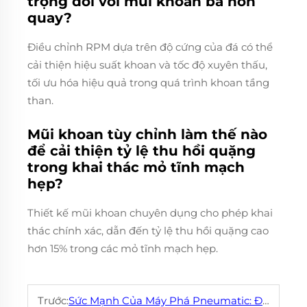
trọng đối với mũi khoan ba nón
quay?
Điều chỉnh RPM dựa trên độ cứng của đá có thể
cải thiện hiệu suất khoan và tốc độ xuyên thấu,
tối ưu hóa hiệu quả trong quá trình khoan tầng
than.
Mũi khoan tùy chỉnh làm thế nào
để cải thiện tỷ lệ thu hồi quặng
trong khai thác mỏ tĩnh mạch
hẹp?
Thiết kế mũi khoan chuyên dụng cho phép khai
thác chính xác, dẫn đến tỷ lệ thu hồi quặng cao
hơn 15% trong các mỏ tĩnh mạch hẹp.
Trước:
Sức Mạnh Của Máy Phá Pneumatic: Đánh Bại Các Bề Mặt Cứng Một Cách Dễ Dàng