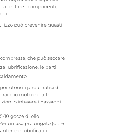
no allentare i componenti,
oni.
tilizzo può prevenire guasti
ia compressa, che può seccare
a lubrificazione, le parti
scaldamento.
 per utensili pneumatici di
 mai olio motore o altri
zioni o intasare i passaggi
5-10 gocce di olio
. Per un uso prolungato (oltre
ntenere lubrificati i