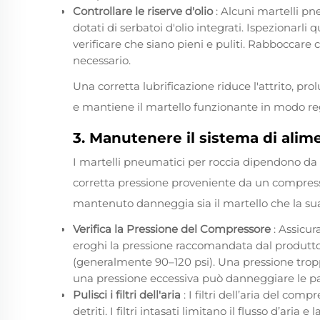
Controllare le riserve d'olio
: Alcuni martelli p
dotati di serbatoi d'olio integrati. Ispezionarl
verificare che siano pieni e puliti. Rabboccare
necessario.
Una corretta lubrificazione riduce l'attrito, pr
e mantiene il martello funzionante in modo re
3. Manutenere il sistema di alime
I martelli pneumatici per roccia dipendono da a
corretta pressione proveniente da un compress
mantenuto danneggia sia il martello che la sua
Verifica la Pressione del Compressore
: Assicur
eroghi la pressione raccomandata dal produtto
(generalmente 90–120 psi). Una pressione trop
una pressione eccessiva può danneggiare le par
Pulisci i filtri dell'aria
: I filtri dell’aria del co
detriti. I filtri intasati limitano il flusso d’aria e