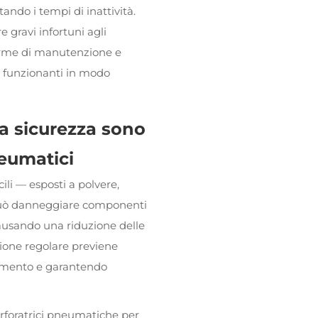
ndo i tempi di inattività.
 gravi infortuni agli
 norme di manutenzione e
i funzionanti in modo
a sicurezza sono
neumatici
ili — esposti a polvere,
a può danneggiare componenti
causando una riduzione delle
ione regolare previene
rumento e garantendo
erforatrici pneumatiche per