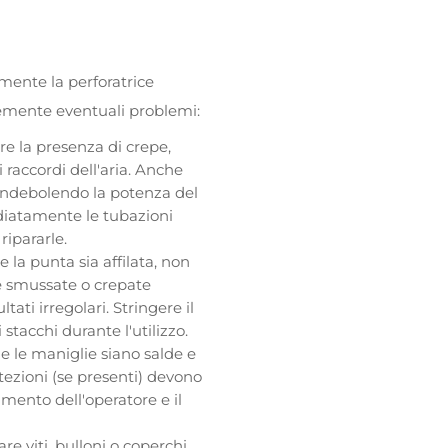
amente la perforatrice
emente eventuali problemi:
are la presenza di crepe,
i raccordi dell'aria. Anche
, indebolendo la potenza del
diatamente le tubazioni
ripararle.
he la punta sia affilata, non
e smussate o crepate
ati irregolari. Stringere il
stacchi durante l'utilizzo.
che le maniglie siano salde e
otezioni (se presenti) devono
amento dell'operatore e il
are viti, bulloni o coperchi