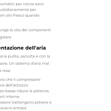
neumatici per roccia sono
i quotidianamente per
 con olio fresco quando
olunga la vita dei componenti
golare.
ntazione dell'aria
ria pulita, asciutta e con la
ore. Un sistema d'aria mal
 resa:
arsi che il compressore
re dell’attrezzo
po bassa riduce la potenza;
ti interne.
mpressore trattengono polvere e
 lasciano entrare