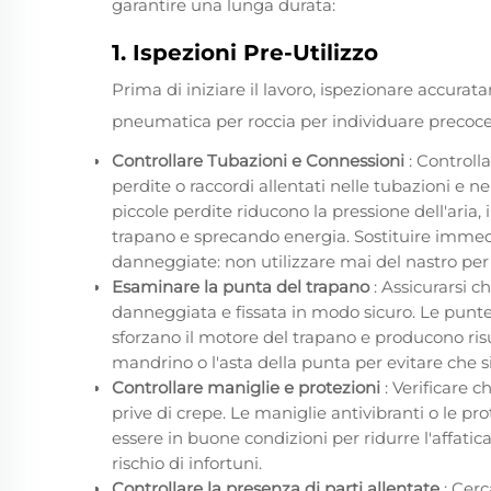
garantire una lunga durata:
1. Ispezioni Pre-Utilizzo
Prima di iniziare il lavoro, ispezionare accurat
pneumatica per roccia per individuare precoc
Controllare Tubazioni e Connessioni
: Controll
perdite o raccordi allentati nelle tubazioni e ne
piccole perdite riducono la pressione dell'aria
trapano e sprecando energia. Sostituire imme
danneggiate: non utilizzare mai del nastro per 
Esaminare la punta del trapano
: Assicurarsi c
danneggiata e fissata in modo sicuro. Le punt
sforzano il motore del trapano e producono risult
mandrino o l'asta della punta per evitare che si 
Controllare maniglie e protezioni
: Verificare 
prive di crepe. Le maniglie antivibranti o le pr
essere in buone condizioni per ridurre l'affatic
rischio di infortuni.
Controllare la presenza di parti allentate
: Cerc