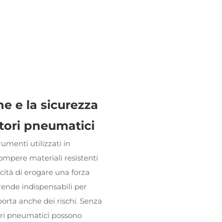
e e la sicurezza
atori pneumatici
umenti utilizzati in
ompere materiali resistenti
acità di erogare una forza
rende indispensabili per
rta anche dei rischi. Senza
ori pneumatici
possono