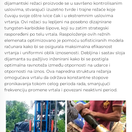
dijamantski režaci proizvode se u savršeno kontrolisanim
uslovima, stvarajući izuzetno tvrde i trajne režaće koje
čuvaju svoje oštre ivice čak i u ekstremnim uslovima
vrtanja. Ovi režaci su lepljeni na posebno dizajnirane
tungsten-karbidske šipove, koji su zatim strategski
raspoređeni po telu vrtala. Raspoloženje ovih režnih
elemenata optimizovano je pomoću sofisticiranih modela
računara kako bi se osigurala maksimalna efikasnost
vrtanja i uniformni oblik iznosenosti. Debljina i sastav sloja
dijamanta su pažljivo inženirani kako bi se postigla
optimalna ravnoteža između otpornosti na udarce i
otpornosti na iznos. Ova napredna struktura režanja
omogućava vrtalu da održava konstantne stopove
pronikavanja tokom celog perioda rada, smanjujući
frekvenciju promene vrtala i povezani neaktivni period.