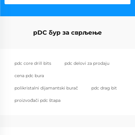
pDC бур за сврљење
pdc core drill bits
pdc delovi za prodaju
cena pdc bura
polikristalni dijamantski burač
pdc drag bit
proizvođači pdc štapa