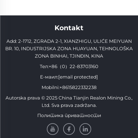
Kontakt
Add: 2-1712, ZGRADA 2-1, XIANZHIGU, ULIĆE MEIYUAN
BR. 10, INDUSTRIJSKA ZONA HUAYUAN, TEHNOLOŠKA
ZONA BINHAI, TJINĐIN, KINA
Тел:
+86（0）22-83703160
Е-маил:
[email protected]
Mobilni:
+8615822332238
Autorska prava © 2025 China Tianjin Realon Mining Co.,
Ltd. Sva prava zadržana.
Политика приватности