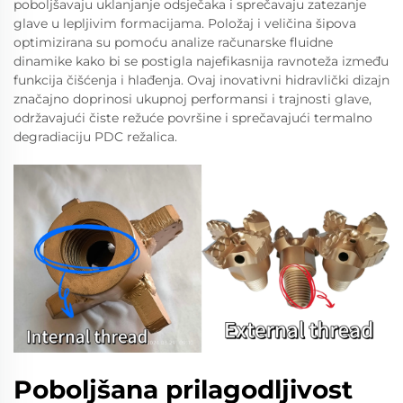
poboljšavaju uklanjanje odsječaka i sprečavaju zatezanje
glave u lepljivim formacijama. Položaj i veličina šipova
optimizirana su pomoću analize računarske fluidne
dinamike kako bi se postigla najefikasnija ravnoteža između
funkcija čišćenja i hlađenja. Ovaj inovativni hidravlički dizajn
značajno doprinosi ukupnoj performansi i trajnosti glave,
održavajući čiste režuće površine i sprečavajući termalno
degradiaciju PDC režalica.
Poboljšana prilagodljivost