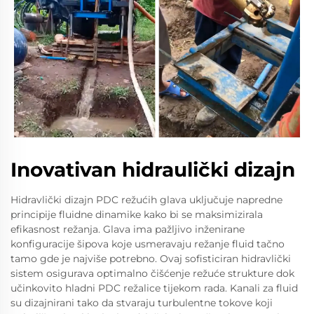
Inovativan hidraulički dizajn
Hidravlički dizajn PDC režućih glava uključuje napredne
principije fluidne dinamike kako bi se maksimizirala
efikasnost režanja. Glava ima pažljivo inženirane
konfiguracije šipova koje usmeravaju režanje fluid tačno
tamo gde je najviše potrebno. Ovaj sofisticiran hidravlički
sistem osigurava optimalno čišćenje režuće strukture dok
učinkovito hladni PDC režalice tijekom rada. Kanali za fluid
su dizajnirani tako da stvaraju turbulentne tokove koji