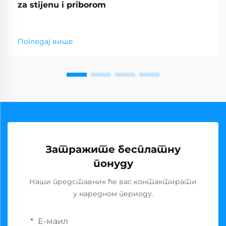
za stijenu i priborom
Погледај више
Затражите бесплатну
понуду
Наши представник ће вас контактирати
у наредном периоду.
Е-маил