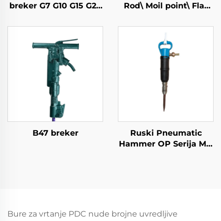
breker G7 G10 G15 G20
Rod\ Moil point\ Flat
pneumatic pick
Čeljusti\Uzak Čeljusti
B47 breker
Ruski Pneumatic
Hammer OP Serija MO
Serija Breaker--MO-2B
Bure za vrtanje PDC nude brojne uvredljive