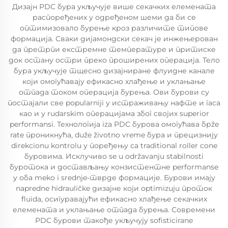
Дизајн PDC бура укључује више секачких елемената
распоређених у одређеном шеми да би се
оптимизовало бурење кроз различите типове
формација. Сваки дијамондски секач је инжењерован
да претрпи екстремне температуре и притиске
док остану остри преко проширених операција. Тело
бура укључује тщесно дизајниране флуидне канале
који омогућавају ефикасно хлађење и уклањање
отпада током операција бурења. Ови бурови су
постајали све popularniji у истраживању нафте и гаса
као и у rudarskim операцијама због својих superior
performansi. Технологија iza PDC бурова омогућава брže
rate проникнућа, duže životno vreme бура и прецизнију
direkcionu kontrolu у поређењу са traditional roller cone
буровима. Исклучиво se u održavanju stabilnosti
буротока и достављању конзистентне performanse
у оба meko i srednje-тврде формације. Бурови имају
napredne hidrauličke дизајне који optimizuju проток
fluida, осигуравајући ефикасно хлађење секачких
елемената и уклањање отпада бурења. Современи
PDC бурови такође укључују sofisticirane