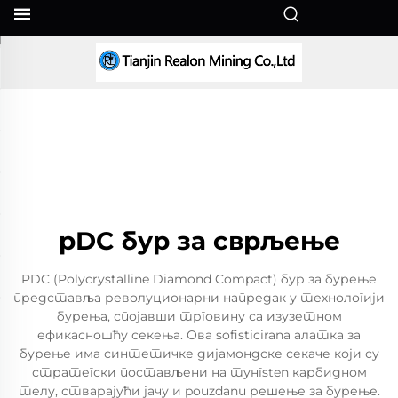
SR
pDC бур за сврљење
PDC (Polycrystalline Diamond Compact) бур за бурење
представља револуционарни напредак у технологији
бурења, спојавши трговину са изузетном
ефикасношћу секења. Ова sofisticirana алатка за
бурење има синтетичке дијамондске секаче који су
стратегски постављени на тунгsten карбидном
телу, стварајући јачу и pouzdanu решење за бурење.