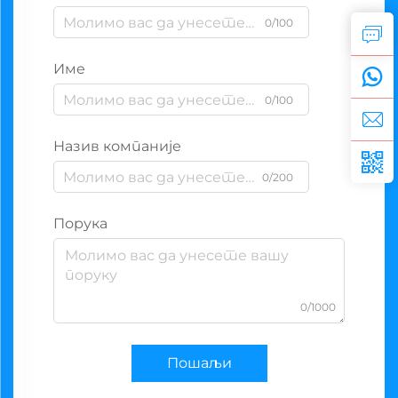
0/100
Име
0/100
Назив компаније
0/200
Порука
0/1000
Пошаљи