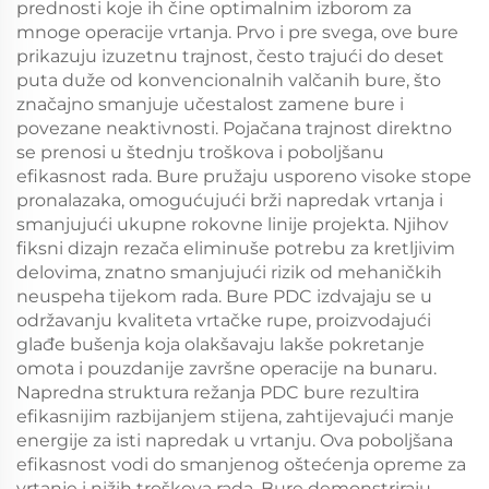
prednosti koje ih čine optimalnim izborom za
mnoge operacije vrtanja. Prvo i pre svega, ove bure
prikazuju izuzetnu trajnost, često trajući do deset
puta duže od konvencionalnih valčanih bure, što
značajno smanjuje učestalost zamene bure i
povezane neaktivnosti. Pojačana trajnost direktno
se prenosi u štednju troškova i poboljšanu
efikasnost rada. Bure pružaju usporeno visoke stope
pronalazaka, omogućujući brži napredak vrtanja i
smanjujući ukupne rokovne linije projekta. Njihov
fiksni dizajn rezača eliminuše potrebu za kretljivim
delovima, znatno smanjujući rizik od mehaničkih
neuspeha tijekom rada. Bure PDC izdvajaju se u
održavanju kvaliteta vrtačke rupe, proizvodajući
glađe bušenja koja olakšavaju lakše pokretanje
omota i pouzdanije završne operacije na bunaru.
Napredna struktura režanja PDC bure rezultira
efikasnijim razbijanjem stijena, zahtijevajući manje
energije za isti napredak u vrtanju. Ova poboljšana
efikasnost vodi do smanjenog oštećenja opreme za
vrtanje i nižih troškova rada. Bure demonstriraju