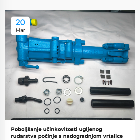
20
Mar
Poboljšanje učinkovitosti ugljenog
rudarstva počinje s nadogradnjom vrtalice