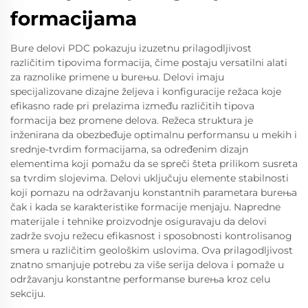
formacijama
Bure delovi PDC pokazuju izuzetnu prilagodljivost
različitim tipovima formacija, čime postaju versatilni alati
za raznolike primene u bureњu. Delovi imaju
specijalizovane dizajne željeva i konfiguracije režaca koje
efikasno rade pri prelazima između različitih tipova
formacija bez promene delova. Režeca struktura je
inženirana da obezbeđuje optimalnu performansu u mekih i
srednje-tvrdim formacijama, sa određenim dizajn
elementima koji pomažu da se spreči šteta prilikom susreta
sa tvrdim slojevima. Delovi uključuju elemente stabilnosti
koji pomazu na održavanju konstantnih parametara bureњa
čak i kada se karakteristike formacije menjaju. Napredne
materijale i tehnike proizvodnje osiguravaju da delovi
zadrže svoju režecu efikasnost i sposobnosti kontrolisanog
smera u različitim geološkim uslovima. Ova prilagodljivost
znatno smanjuje potrebu za više serija delova i pomaže u
održavanju konstantne performanse bureњa kroz celu
sekciju.