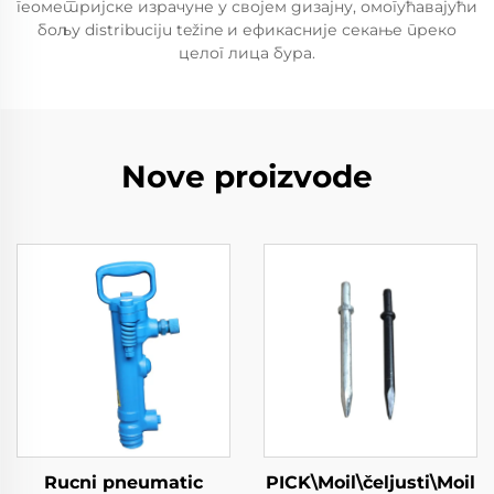
геометријске израчуне у својем дизајну, омогућавајући
бољу distribuciju težine и ефикасније секање преко
целог лица бура.
Nove proizvode
Rucni pneumatic
PICK\Moil\čeljusti\Moil