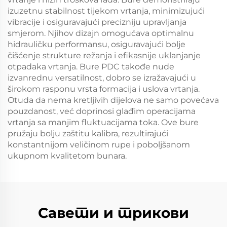
izuzetnu stabilnost tijekom vrtanja, minimizujući
vibracije i osiguravajući precizniju upravljanja
smjerom. Njihov dizajn omogućava optimalnu
hidrauličku performansu, osiguravajući bolje
čišćenje strukture režanja i efikasnije uklanjanje
otpadaka vrtanja. Bure PDC takođe nude
izvanrednu versatilnost, dobro se izražavajući u
širokom rasponu vrsta formacija i uslova vrtanja.
Otuda da nema kretljivih dijelova ne samo povećava
pouzdanost, već doprinosi glađim operacijama
vrtanja sa manjim fluktuacijama toka. Ove bure
pružaju bolju zaštitu kalibra, rezultirajući
konstantnijom veličinom rupe i poboljšanom
ukupnom kvalitetom bunara.
Савети и трикови