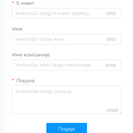
Е-маил
0/100
Име
0/100
Име компаније
0/200
Порука
0/1000
Подаје