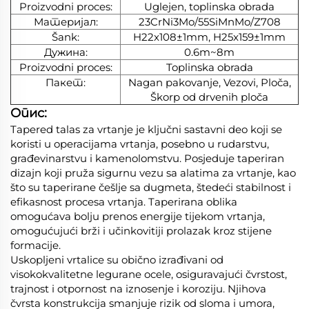
Proizvodni proces:
Uglejen, toplinska obrada
Материјал:
23CrNi3Mo/55SiMnMo/Z708
Šank:
H22x108±1mm, H25x159±1mm
Дужина:
0.6m~8m
Proizvodni proces:
Toplinska obrada
Пакет:
Nagan pakovanje, Vezovi, Ploča,
Škorp od drvenih ploča
Опис:
Tapered talas za vrtanje je ključni sastavni deo koji se
koristi u operacijama vrtanja, posebno u rudarstvu,
građevinarstvu i kamenolomstvu. Posjeduje taperiran
dizajn koji pruža sigurnu vezu sa alatima za vrtanje, kao
što su taperirane češlje sa dugmeta, štedeći stabilnost i
efikasnost procesa vrtanja. Taperirana oblika
omogućava bolju prenos energije tijekom vrtanja,
omogućujući brži i učinkovitiji prolazak kroz stijene
formacije.
Uskopljeni vrtalice su obično izrađivani od
visokokvalitetne legurane ocele, osiguravajući čvrstost,
trajnost i otpornost na iznosenje i koroziju. Njihova
čvrsta konstrukcija smanjuje rizik od sloma i umora,