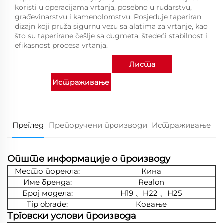
koristi u operacijama vrtanja, posebno u rudarstvu,
građevinarstvu i kamenolomstvu. Posjeduje taperiran
dizajn koji pruža sigurnu vezu sa alatima za vrtanje, kao
što su taperirane češlje sa dugmeta, štedeći stabilnost i
efikasnost procesa vrtanja.
Листа
Истраживање
производа
Преглед
Препоручени производи
Истраживање
Опште информације о производу
Место порекла:
Кина
Име бренда:
Realon
Број модела:
H19 、H22 、H25
Tip obrade:
Ковање
Трговски услови производа