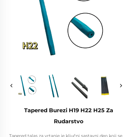
Tapered Burezi H19 H22 H25 Za
Rudarstvo
Tapered talas za vrtanje je ključni sastavni deo koji se