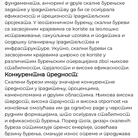
фундамената, анчоринг и друге скалне бурењске
задатке у градитељству да би се осигурала
ефикасност и прецизност градитељских
пројеката. У геотехничком бурењу, скални буреви
са засвојеним крајевима се koriste за геолошко
истраживање, сакупљање uzoraka и података и
подршку планирању градитељства и
инфраструктуре. Укупно, скални буреви са
засвојеним крајевима широко се koriste у
различитим бурењским операцијама zbог њихове
стабилности, трјалости и високе ефикасности.
Конкурентна предност:
Скалени бурези имају значајне конкурентне
предности у градитењу, проценцима,
каменоломама и другим областима. Њихова висока
тврдост, висока трајност и висока otpornost на
изноšење омогућава им да одлиčно раде у чврстим
рудним формацијама, што осигурava стабилност
и ефикасност бурења. Поред тога, дизајн скаленih
буреза оптимизује пренос енергије, повећава
брзину бурења, смањује износ опреме и продужава