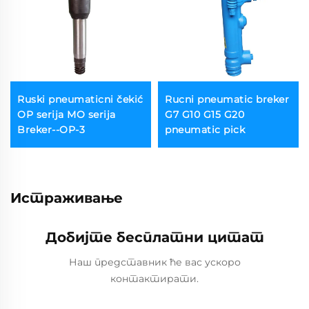
Ruski pneumaticni čekić
Rucni pneumatic breker
OP serija MO serija
G7 G10 G15 G20
Breker--OP-3
pneumatic pick
Истраживање
Добијте бесплатни цитат
Наш представник ће вас ускоро
контактирати.