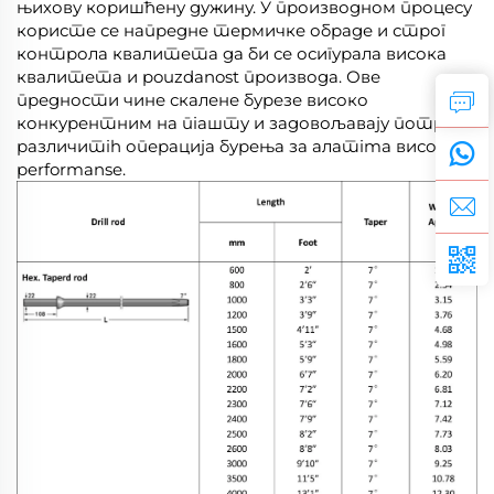
њихову коришћену дужину. У производном процесу
користе се напредне термичке обраде и строг
контрола квалитета да би се осигурала висока
квалитета и pouzdanost производа. Ове
предности чине скалене бурезе високо
конкурентним на пiaшту и задовољавају потребе
различитih операција бурења за алатima високе
performanse.