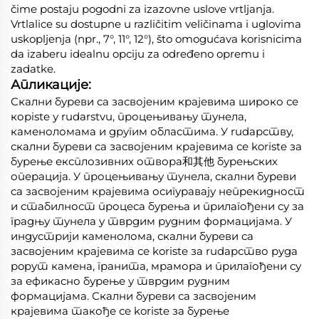
čime postaju pogodni za izazovne uslove vrtljanja.
Vrtlalice su dostupne u različitim veličinama i uglovima
uskopljenja (npr., 7°, 11°, 12°), što omogućava korisnicima
da izaberu idealnu opciju za određeno opremu i
zadatke.
Апликације:
Скални буреви са засвојеним крајевима широко се
корiste у rudarstvu, процењивању тунела,
каменоломама и другим областима. У rudарству,
скални буреви са засвојеним крајевима се koriste за
бурење експлозивних отвора和其他 бурењских
операција. У процењивању тунела, скални буреви
са засвојеним крајевима осигуравају непрекидност
и стабилност процеса бурења и прилагођени су за
градњу тунела у тврдим рудним формацијама. У
индустрији каменолома, скални буреви са
засвојеним крајевима се koriste за rudарство руда
popут камена, гранита, мрамора и прилагођени су
за ефикасно бурење у тврдим рудним
формацијама. Скални буреви са засвојеним
крајевима такође се koriste за бурење