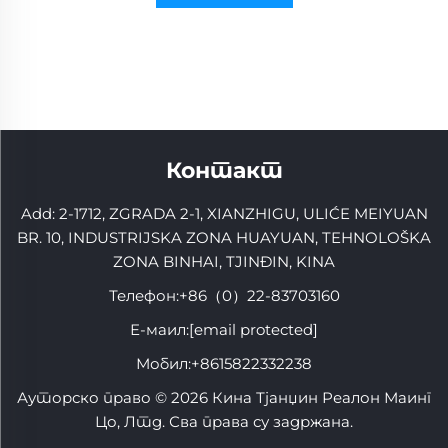
Контакт
Add: 2-1712, ZGRADA 2-1, XIANZHIGU, ULIĆE MEIYUAN
BR. 10, INDUSTRIJSKA ZONA HUAYUAN, TEHNOLOŠKA
ZONA BINHAI, TJINĐIN, KINA
Телефон:
+86（0）22-83703160
Е-маил:
[email protected]
Мобил:
+8615822332238
Ауторско право © 2026 Кина Тјанџин Реалон Маинг
Цо, Лтд. Сва права су задржана.