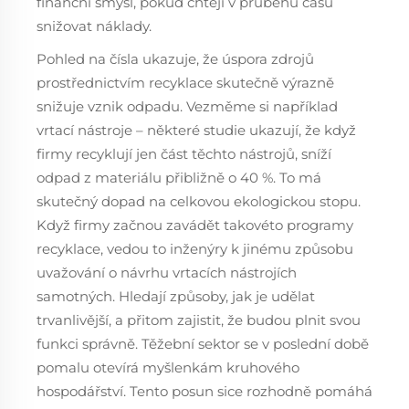
finanční smysl, pokud chtějí v průběhu času
snižovat náklady.
Pohled na čísla ukazuje, že úspora zdrojů
prostřednictvím recyklace skutečně výrazně
snižuje vznik odpadu. Vezměme si například
vrtací nástroje – některé studie ukazují, že když
firmy recyklují jen část těchto nástrojů, sníží
odpad z materiálu přibližně o 40 %. To má
skutečný dopad na celkovou ekologickou stopu.
Když firmy začnou zavádět takovéto programy
recyklace, vedou to inženýry k jinému způsobu
uvažování o návrhu vrtacích nástrojích
samotných. Hledají způsoby, jak je udělat
trvanlivější, a přitom zajistit, že budou plnit svou
funkci správně. Těžební sektor se v poslední době
pomalu otevírá myšlenkám kruhového
hospodářství. Tento posun sice rozhodně pomáhá