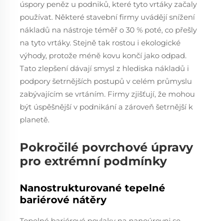
úspory peněz u podniků, které tyto vrtáky začaly
používat. Některé stavební firmy uvádějí snížení
nákladů na nástroje téměř o 30 % poté, co přešly
na tyto vrtáky. Stejně tak rostou i ekologické
výhody, protože méně kovu končí jako odpad.
Tato zlepšení dávají smysl z hlediska nákladů i
podpory šetrnějších postupů v celém průmyslu
zabývajícím se vrtáním. Firmy zjišťují, že mohou
být úspěšnější v podnikání a zároveň šetrnější k
planetě.
Pokročilé povrchové úpravy
pro extrémní podmínky
Nanostrukturované tepelné
bariérové nátěry
Tepelné bariérové povlaky na nanoúrovni se