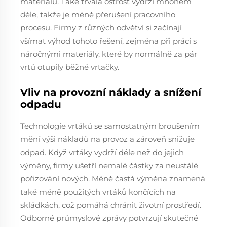
materiálů. Také trvalá ostrost vydrží mnohem
déle, takže je méně přerušení pracovního
procesu. Firmy z různých odvětví si začínají
všímat výhod tohoto řešení, zejména při práci s
náročnými materiály, které by normálně za pár
vrtů otupily běžné vrtačky.
Vliv na provozní náklady a snížení
odpadu
Technologie vrtáků se samostatným broušením
mění výši nákladů na provoz a zároveň snižuje
odpad. Když vrtáky vydrží déle než do jejich
výměny, firmy ušetří nemalé částky za neustálé
pořizování nových. Méně častá výměna znamená
také méně použitých vrtáků končících na
skládkách, což pomáhá chránit životní prostředí.
Odborné průmyslové zprávy potvrzují skutečné