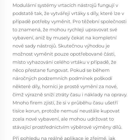
Modulární systémy vrtacích nástrojů fungují v
podstatě tak, že vytvářejí vrtáky s díly, které lze v
případě potřeby vyměnit. Pro těžební společnosti
to znamená, že mohou rychleji upravovat své
vybavení, aniž by musely čekat na kompletní
nové sady nástrojů. Skutečnou výhodou je
možnost vyměnit pouze opotřebované části,
místo vyhazování celého vrtáku v případě, že
něco přestane fungovat. Pokud se během
náročných podzemních podmínek poškodí
některé díly, horníci je prostě vymění za nové,
čímž výrazně sníží ztráty času i náklady na opravy.
Mnoho firem zjistí, že si v průběhu času ušetří
tisíce korun, protože nemusí neustále kupovat
zcela nové vybavení, ale mohou udržovat to
stávající prostřednictvím výběrové výměny dílů.
Při pohledu na reálné aplikace je zřejmé, jak