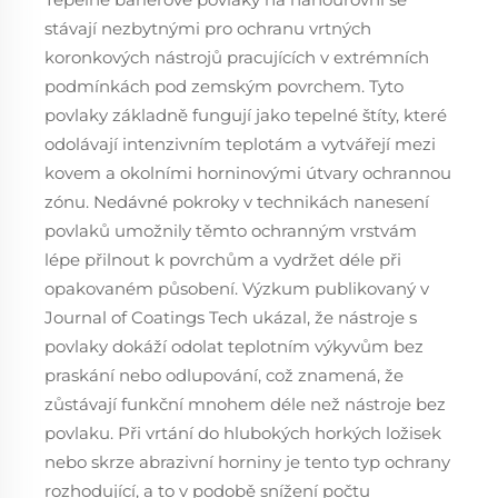
stávají nezbytnými pro ochranu vrtných
koronkových nástrojů pracujících v extrémních
podmínkách pod zemským povrchem. Tyto
povlaky základně fungují jako tepelné štíty, které
odolávají intenzivním teplotám a vytvářejí mezi
kovem a okolními horninovými útvary ochrannou
zónu. Nedávné pokroky v technikách nanesení
povlaků umožnily těmto ochranným vrstvám
lépe přilnout k povrchům a vydržet déle při
opakovaném působení. Výzkum publikovaný v
Journal of Coatings Tech ukázal, že nástroje s
povlaky dokáží odolat teplotním výkyvům bez
praskání nebo odlupování, což znamená, že
zůstávají funkční mnohem déle než nástroje bez
povlaku. Při vrtání do hlubokých horkých ložisek
nebo skrze abrazivní horniny je tento typ ochrany
rozhodující, a to v podobě snížení počtu