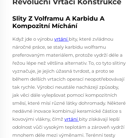
Revoluční Vrtací Konstrukce
Slity Z Volframu A Karbidu A
Kompozitní Míchání
Když jde o výrobu
vrtání
bity, které zvládnou
náročné práce, se staly karbidu wolframu
preferovaným materiálem, protože vydrží déle a
řežou lépe než většina alternativ. To, co tyto slitiny
vyznačuje, je jejich úžasná tvrdost, a proto se
během delších vrtacích operací neopotřebovávají
tak rychle. Výrobci neustále nacházejí způsoby,
jak věci dále vylepšovat pomocí kompozitních
směsí, které mísí různé látky dohromady. Některé
nedávné inovace kombinují keramické částice s
kovovými vlákny, čímž
vrtání
bity získávají lepší
odolnost vůči vysokým teplotám a zároveň vydrží
mnohem déle mezi výměnami. Terénní testy