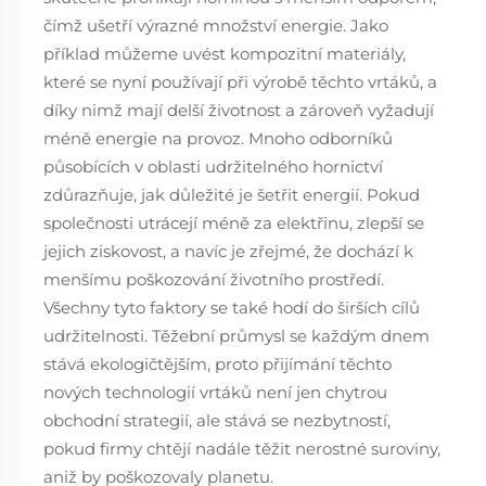
čímž ušetří výrazné množství energie. Jako
příklad můžeme uvést kompozitní materiály,
které se nyní používají při výrobě těchto vrtáků, a
díky nimž mají delší životnost a zároveň vyžadují
méně energie na provoz. Mnoho odborníků
působících v oblasti udržitelného hornictví
zdůrazňuje, jak důležité je šetřit energií. Pokud
společnosti utrácejí méně za elektřinu, zlepší se
jejich ziskovost, a navíc je zřejmé, že dochází k
menšímu poškozování životního prostředí.
Všechny tyto faktory se také hodí do širších cílů
udržitelnosti. Těžební průmysl se každým dnem
stává ekologičtějším, proto přijímání těchto
nových technologií vrtáků není jen chytrou
obchodní strategií, ale stává se nezbytností,
pokud firmy chtějí nadále těžit nerostné suroviny,
aniž by poškozovaly planetu.