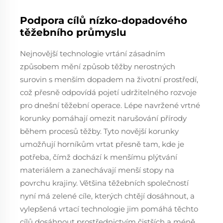
Podpora cílů nízko-dopadového
těžebního průmyslu
Nejnovější technologie vrtání zásadním
způsobem mění způsob těžby nerostných
surovin s menším dopadem na životní prostředí,
což přesně odpovídá pojetí udržitelného rozvoje
pro dnešní těžební operace. Lépe navržené vrtné
korunky pomáhají omezit narušování přírody
během procesů těžby. Tyto novější korunky
umožňují horníkům vrtat přesně tam, kde je
potřeba, čímž dochází k menšímu plýtvání
materiálem a zanechávají menší stopy na
povrchu krajiny. Většina těžebních společností
nyní má zelené cíle, kterých chtějí dosáhnout, a
vylepšená vrtací technologie jim pomáhá těchto
cílů dosáhnout prostřednictvím čistších a méně