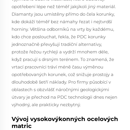
opotřebení lépe než téměř jakýkoli jiný materiál.
Diamanty jsou umístěny přímo do čela korunky,
kde dokáží téměř bez námahy řezat i nejtvrdší
horniny. Většina odborníků na vrty by každému,
kdo chce poslouchat, řekla, že PDC korunky
jednoznačně převyšují tradiční alternativy,
protože řežou rychleji a vydrží mnohem déle,
když pracují s drsným terénem. To znamená, že
vrtací pracovníci tráví méně času výměnou
opotřebovaných korunek, což snižuje prostojy a
dlouhodobě šetří náklady. Pro firmy působící v
oblastech s obzvlášť náročnými geologickými
útvary je přechod na PDC technologii dnes nejen
výhodný, ale prakticky nezbytný.
Vývoj vysokovýkonných ocelových
matric