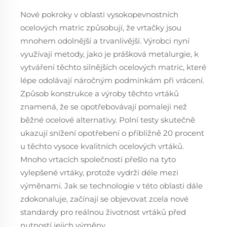
Nové pokroky v oblasti vysokopevnostních
ocelových matric způsobují, že vrtačky jsou
mnohem odolnější a trvanlivější. Výrobci nyní
využívají metody, jako je prášková metalurgie, k
vytváření těchto silnějších ocelových matric, které
lépe odolávají náročným podmínkám při vrácení.
Způsob konstrukce a výroby těchto vrtáků
znamená, že se opotřebovávají pomaleji než
běžné ocelové alternativy. Polní testy skutečně
ukazují snížení opotřebení o přibližně 20 procent
u těchto vysoce kvalitních ocelových vrtáků.
Mnoho vrtacích společností přešlo na tyto
vylepšené vrtáky, protože vydrží déle mezi
výměnami. Jak se technologie v této oblasti dále
zdokonaluje, začínají se objevovat zcela nové
standardy pro reálnou životnost vrtáků před
nutností jejich výměny.