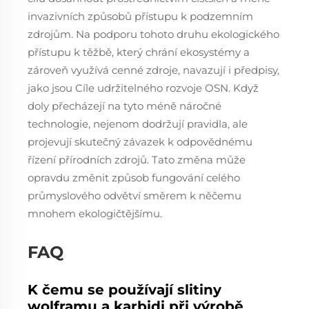
invazivních způsobů přístupu k podzemním
zdrojům. Na podporu tohoto druhu ekologického
přístupu k těžbě, který chrání ekosystémy a
zároveň využívá cenné zdroje, navazují i předpisy,
jako jsou Cíle udržitelného rozvoje OSN. Když
doly přecházejí na tyto méně náročné
technologie, nejenom dodržují pravidla, ale
projevují skutečný závazek k odpovědnému
řízení přírodních zdrojů. Tato změna může
opravdu změnit způsob fungování celého
průmyslového odvětví směrem k něčemu
mnohem ekologičtějšímu.
FAQ
K čemu se používají slitiny
wolframu a karbidi při výrobě