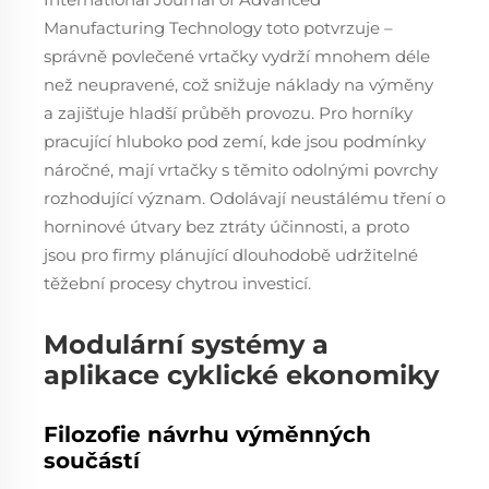
Manufacturing Technology toto potvrzuje –
správně povlečené vrtačky vydrží mnohem déle
než neupravené, což snižuje náklady na výměny
a zajišťuje hladší průběh provozu. Pro horníky
pracující hluboko pod zemí, kde jsou podmínky
náročné, mají vrtačky s těmito odolnými povrchy
rozhodující význam. Odolávají neustálému tření o
horninové útvary bez ztráty účinnosti, a proto
jsou pro firmy plánující dlouhodobě udržitelné
těžební procesy chytrou investicí.
Modulární systémy a
aplikace cyklické ekonomiky
Filozofie návrhu výměnných
součástí