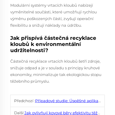
Modulární systémy vrtacích kloubů nabízejí
vyměnitelné součásti, které umožňují rychlou
výměnu poškozených částí, zvyšují operační
flexibilitu a snižují náklady na údržbu.
Jak přispívá částečná recyklace
kloubů k environmentální
udržitelnosti?
Částečná recyklace vrtacích kloubů šetří zdroje,
snižuje odpad a je v souladu s principy kruhové
ekonomiky, minimalizuje tak ekologickou stopu
těžebního průmyslu.
Předchozí :
Případové studie: Úspěšné aplikace těžebních vrtacích bity v různých dolech
Další:
Jak ovlivňují kovové běry efektivitu těžby surovin