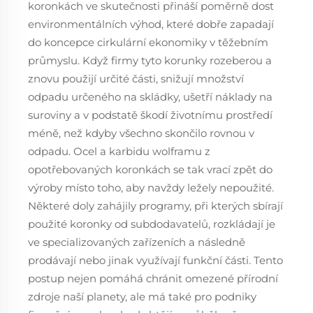
koronkách ve skutečnosti přináší poměrně dost
environmentálních výhod, které dobře zapadají
do koncepce cirkulární ekonomiky v těžebním
průmyslu. Když firmy tyto korunky rozeberou a
znovu použijí určité části, snižují množství
odpadu určeného na skládky, ušetří náklady na
suroviny a v podstatě škodí životnímu prostředí
méně, než kdyby všechno skončilo rovnou v
odpadu. Ocel a karbidu wolframu z
opotřebovaných koronkách se tak vrací zpět do
výroby místo toho, aby navždy ležely nepoužité.
Některé doly zahájily programy, při kterých sbírají
použité koronky od subdodavatelů, rozkládají je
ve specializovaných zařízeních a následně
prodávají nebo jinak využívají funkční části. Tento
postup nejen pomáhá chránit omezené přírodní
zdroje naší planety, ale má také pro podniky