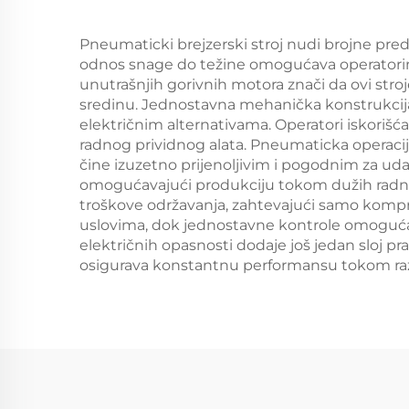
Pneumaticki brejzerski stroj nudi brojne pr
odnos snage do težine omogućava operatorim
unutrašnjih gorivnih motora znači da ovi stroj
sredinu. Jednostavna mehanička konstrukcija 
električnim alternativama. Operatori iskoriš
radnog prividnog alata. Pneumaticka operaci
čine izuzetno prijenoljivim i pogodnim za ud
omogućavajući produkciju tokom dužih radnih
troškove održavanja, zahtevajući samo komp
uslovima, dok jednostavne kontrole omogućav
električnih opasnosti dodaje još jedan sloj pr
osigurava konstantnu performansu tokom razl