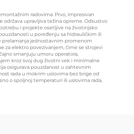
demontažnim radovima. Prvo, impresivan
 održava upravljiva težina opreme. Odsustvo
otrebu i projekte osetljive na životinjsko
ouzdanosti u poređenju sa hidrauličkim ili
adatke prelamanja jednostavnim promenom
 za elektro povezivanjem, čime se strojevi
načajno smanjuju umoru operatora,
em kroz svoj dug životni vek i minimalne
cija osigurava pouzdanost u zahtevnim
nost rada u mokrim uslovima bez brige od
no o spoljnoj temperaturi ili uslovima rada,