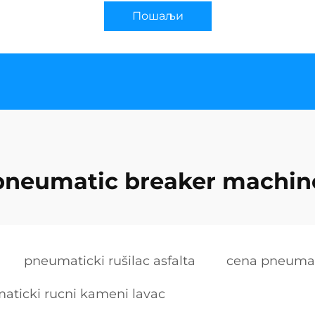
Пошаљи
pneumatic breaker machin
pneumaticki rušilac asfalta
cena pneumat
aticki rucni kameni lavac