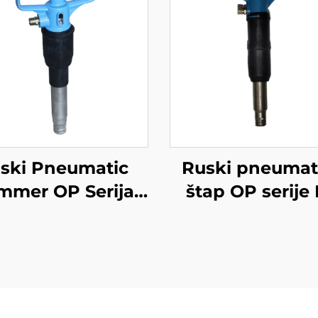
ski Pneumatic
Ruski pneumat
mmer OP Serija
štap OP serije
erija Breaker--B-
serije Breker--
3