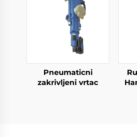
Pneumaticni
Ru
zakrivljeni vrtac
Ha
MO S