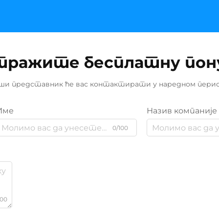
тражите бесплатну пон
ши представник ће вас контактирати у наредном перио
Име
Назив компаније
0/100
000