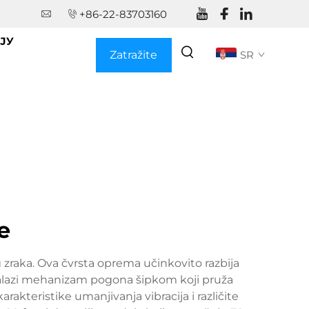
+86-22-83703160
ЈУ
Zatražite
SR
ponudu
e
 zraka. Ova čvrsta oprema učinkovito razbija
 nalazi mehanizam pogona šipkom koji pruža
kteristike umanjivanja vibracija i različite