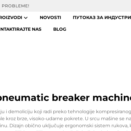
A PROBLEME!
ROIZVODI
NOVOSTI
ПУТОКАЗ ЗА ИНДУСТРИ
NTAKTIRAJTE NAS
BLOG
pneumatic breaker machin
u i demoliciju koji radi preko tehnologije kompresiranog
jale kroz brze, visoko-udarne pokrete. U srcu mašine se
. Dizajn obično uključuje ergonomski sistem rukova, kara