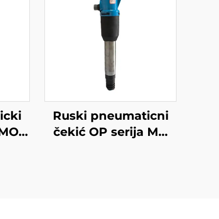
icki
Ruski pneumaticni
 MO
čekić OP serija MO
MO-4B
serija Breker--OP-3