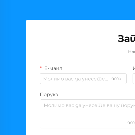
За
На
Е-маил
0/100
Порука
0/1