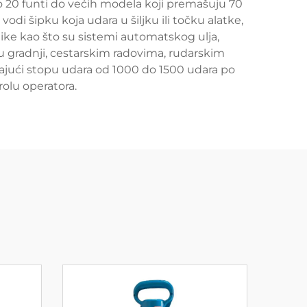
oko 20 funti do većih modela koji premašuju 70
di šipku koja udara u šiljku ili točku alatke,
ike kao što su sistemi automatskog ulja,
gradnji, cestarskim radovima, rudarskim
jajući stopu udara od 1000 do 1500 udara po
rolu operatora.