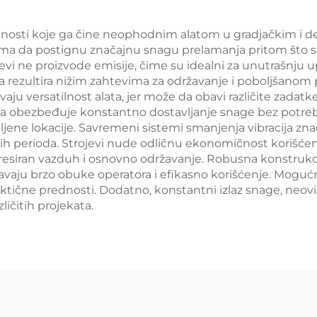
ednosti koje ga čine neophodnim alatom u gradjačkim i 
a da postignu značajnu snagu prelamanja pritom što se
evi ne proizvode emisije, čime su idealni za unutrašnju up
rezultira nižim zahtevima za održavanje i poboljšanom p
ćavaju versatilnost alata, jer može da obavi različite z
ja obezbeđuje konstantno dostavljanje snage bez potrebe
aljene lokacije. Savremeni sistemi smanjenja vibracija z
 perioda. Strojevi nude odličnu ekonomičnost korišćenj
resiran vazduh i osnovno održavanje. Robusna konstruk
aju brzo obuke operatora i efikasno korišćenje. Moguć
aktične prednosti. Dodatno, konstantni izlaz snage, neovis
ičitih projekata.