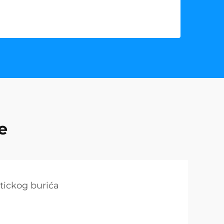
e
ickog burića