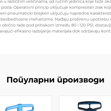
e u različitim veličinama, od ručnih jedinica koje teže 
osla. Operativni princip uključuje kompresiran zrak koji vo
meni pneumaticki brejkeri uključuju napredne karakterist
e bezbednosne mehanizme. Nađaju proširenu upotrebu u 
e obično rade pod pritiskom između 80 i 120 PSI, dostavl
avajući efikasno razbijanje materijala dok održavaju kont
Популарни производи