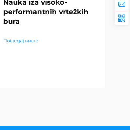
Nauka iza visoko-
Izb
performantnih vrtežkih
op
bura
vr
Погледај више
Пог