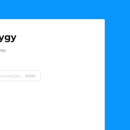
уду
ду.
0/200