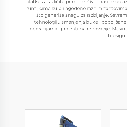
alatke za različite primene. Ove mašine dolaz
funti, čime su prilagođene raznim zahtevima p
što generiše snagu za razbijanje. Savre
tehnologiju smanjenja buke i poboljšan
operacijama i projektima renovacije. Mašin
minuti, osigur