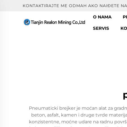
KONTAKTIRAJTE ME ODMAH AKO NAIĐETE N
O NAMA
P
SERVIS
KO
Pneumaticki brejker je moćan alat za gradnj
beton, asfalt, kamen i druge tvrde materi
konzistentne, moćne udare na radnu površinu