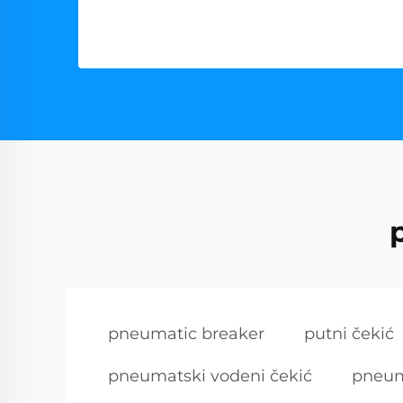
pneumatic breaker
putni čekić
pneumatski vodeni čekić
pneum