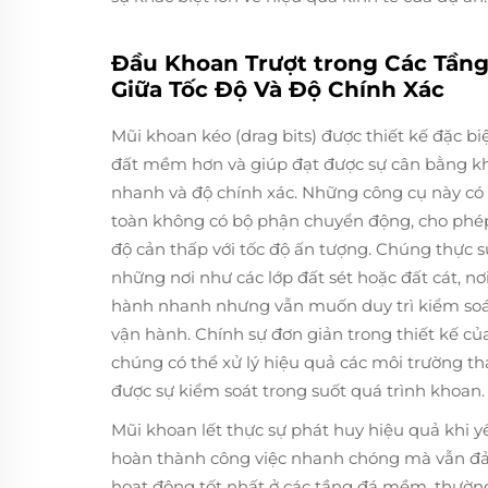
Đầu Khoan Trượt trong Các Tần
Giữa Tốc Độ Và Độ Chính Xác
Mũi khoan kéo (drag bits) được thiết kế đặc bi
đất mềm hơn và giúp đạt được sự cân bằng kh
nhanh và độ chính xác. Những công cụ này có t
toàn không có bộ phận chuyển động, cho phép
độ cản thấp với tốc độ ấn tượng. Chúng thực s
những nơi như các lớp đất sét hoặc đất cát, nơ
hành nhanh nhưng vẫn muốn duy trì kiểm soát 
vận hành. Chính sự đơn giản trong thiết kế c
chúng có thể xử lý hiệu quả các môi trường t
được sự kiểm soát trong suốt quá trình khoan.
Mũi khoan lết thực sự phát huy hiệu quả khi y
hoàn thành công việc nhanh chóng mà vẫn đ
hoạt động tốt nhất ở các tầng đá mềm, thườn