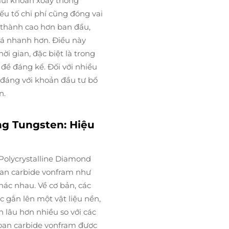
 mũi khoan xoay thông
u tố chi phí cũng đóng vai
 thành cao hơn ban đầu,
á nhanh hơn. Điều này
ời gian, đặc biệt là trong
 đề đáng kể. Đối với nhiều
đáng với khoản đầu tư bổ
n.
ng Tungsten: Hiệu
Polycrystalline Diamond
oan carbide vonfram như
hác nhau. Về cơ bản, các
 gắn lên một vật liệu nền,
n lâu hơn nhiều so với các
khoan carbide vonfram được