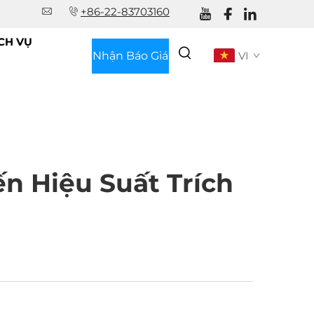
+86-22-83703160
CH VỤ
Nhận Báo Giá
VI
n Hiệu Suất Trích