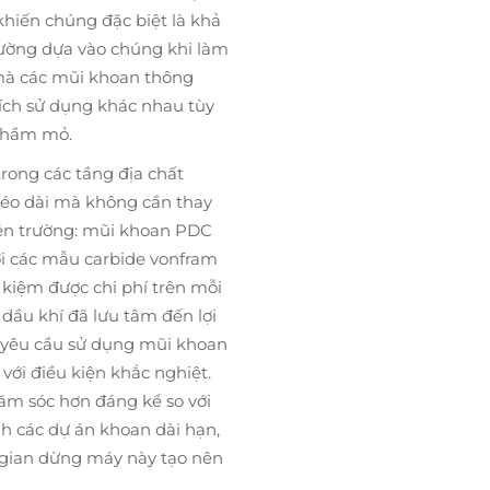
khiến chúng đặc biệt là khả
thường dựa vào chúng khi làm
i mà các mũi khoan thông
đích sử dụng khác nhau tùy
i hầm mỏ.
rong các tầng địa chất
kéo dài mà không cần thay
hiện trường: mũi khoan PDC
ới các mẫu carbide vonfram
t kiệm được chi phí trên mỗi
dầu khí đã lưu tâm đến lợi
n yêu cầu sử dụng mũi khoan
với điều kiện khắc nghiệt.
hăm sóc hơn đáng kể so với
nh các dự án khoan dài hạn,
i gian dừng máy này tạo nên