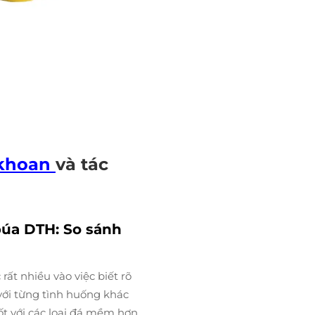
khoan
và tác
úa DTH: So sánh
ất nhiều vào việc biết rõ
ới từng tình huống khác
ốt với các loại đá mềm hơn