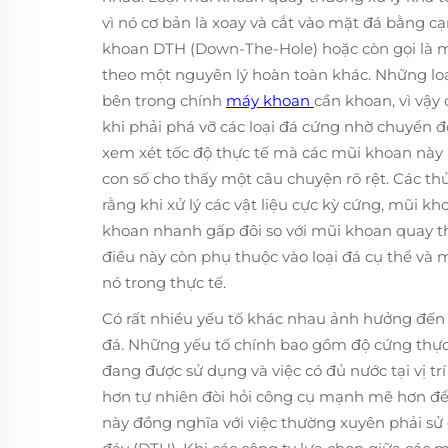
vì nó cơ bản là xoay và cắt vào mặt đá bằng cạ
khoan DTH (Down-The-Hole) hoặc còn gọi là 
theo một nguyên lý hoàn toàn khác. Những lo
bên trong chính
máy khoan
cần khoan, vì vậy
khi phải phá vỡ các loại đá cứng nhờ chuyển 
xem xét tốc độ thực tế mà các mũi khoan này
con số cho thấy một câu chuyện rõ rệt. Các th
rằng khi xử lý các vật liệu cực kỳ cứng, mũi k
khoan nhanh gấp đôi so với mũi khoan quay t
điều này còn phụ thuộc vào loại đá cụ thể và
nó trong thực tế.
Có rất nhiều yếu tố khác nhau ảnh hưởng đến 
đá. Những yếu tố chính bao gồm độ cứng thực 
đang được sử dụng và việc có đủ nước tại vị t
hơn tự nhiên đòi hỏi công cụ mạnh mẽ hơn để 
này đồng nghĩa với việc thường xuyên phải s