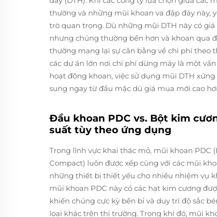
đáy (DTH). Khi các công ty lựa chọn giữa các
thường và những mũi khoan va đập đáy này, yế
trò quan trọng. Dù những mũi DTH này có giá
nhưng chúng thường bền hơn và khoan qua đ
thường mang lại sự cân bằng về chi phí theo th
các dự án lớn nơi chi phí dừng máy là một vấn
hoạt động khoan, việc sử dụng mũi DTH xứng 
sung ngay từ đầu mặc dù giá mua mới cao hơ
Đầu khoan PDC vs. Bột kim cươ
suất tùy theo ứng dụng
Trong lĩnh vực khai thác mỏ, mũi khoan PDC (
Compact) luôn được xếp cùng với các mũi kh
những thiết bị thiết yếu cho nhiều nhiệm vụ k
mũi khoan PDC này có các hạt kim cương được
khiến chúng cực kỳ bền bỉ và duy trì độ sắc bé
loại khác trên thị trường. Trong khi đó, mũi 