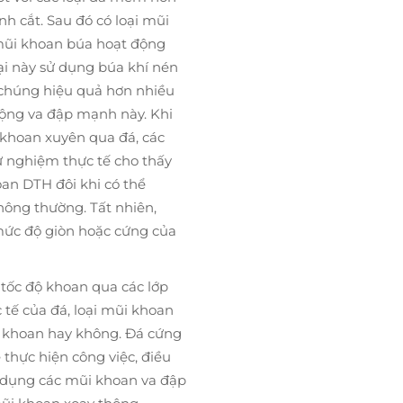
nh cắt. Sau đó có loại mũi
mũi khoan búa hoạt động
ại này sử dụng búa khí nén
 chúng hiệu quả hơn nhiều
động va đập mạnh này. Khi
 khoan xuyên qua đá, các
ử nghiệm thực tế cho thấy
hoan DTH đôi khi có thể
hông thường. Tất nhiên,
 mức độ giòn hoặc cứng của
tốc độ khoan qua các lớp
tế của đá, loại mũi khoan
rí khoan hay không. Đá cứng
thực hiện công việc, điều
ử dụng các mũi khoan va đập