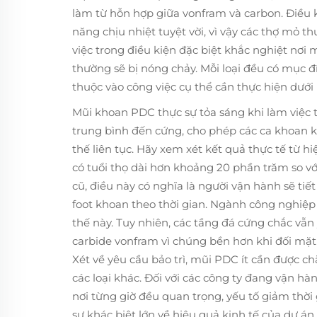
làm từ hỗn hợp giữa vonfram và carbon. Điều 
năng chịu nhiệt tuyệt vời, vì vậy các thợ mỏ 
việc trong điều kiện đặc biệt khắc nghiệt nơ
thường sẽ bị nóng chảy. Mỗi loại đều có mục 
thuộc vào công việc cụ thể cần thực hiện dướ
Mũi khoan PDC thực sự tỏa sáng khi làm việc t
trung bình đến cứng, cho phép các ca khoan 
thế liên tục. Hãy xem xét kết quả thực tế từ 
có tuổi thọ dài hơn khoảng 20 phần trăm so v
cũ, điều này có nghĩa là người vận hành sẽ tiế
foot khoan theo thời gian. Ngành công nghiệp 
thế này. Tuy nhiên, các tầng đá cứng chắc vẫ
carbide vonfram vì chúng bền hơn khi đối mặt 
Xét về yêu cầu bảo trì, mũi PDC ít cần được c
các loại khác. Đối với các công ty đang vận hà
nơi từng giờ đều quan trọng, yếu tố giảm thờ
sự khác biệt lớn về hiệu quả kinh tế của dự án.