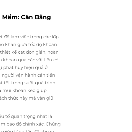
g Mềm: Cân Bằng
ệt để làm việc trong các lớp
ó khăn giữa tốc độ khoan
hiết kế cắt đơn giản, hoàn
 khoan qua các vật liệu có
ự phát huy hiệu quả ở
i người vận hành cần tiến
tốt trong suốt quá trình
ủa mũi khoan kéo giúp
hách thức này mà vẫn giữ
ếu tố quan trọng nhất là
ảm bảo độ chính xác. Chúng
g giúp tăng tốc độ khoan