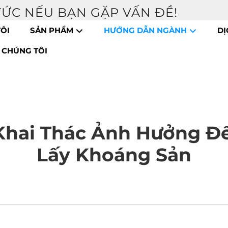
 TỨC NẾU BẠN GẶP VẤN ĐỀ!
ÔI
SẢN PHẨM
HƯỚNG DẪN NGÀNH
DỊ
I CHÚNG TÔI
hai Thác Ảnh Hưởng Đế
Lấy Khoáng Sản