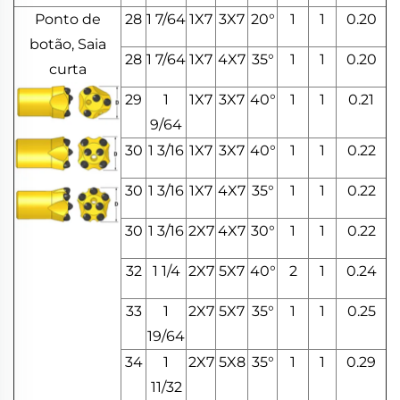
Ponto de
28
1 7/64
1X7
3X7
20°
1
1
0.20
botão, Saia
28
1 7/64
1X7
4X7
35°
1
1
0.20
curta
29
1
1X7
3X7
40°
1
1
0.21
9/64
30
1 3/16
1X7
3X7
40°
1
1
0.22
30
1 3/16
1X7
4X7
35°
1
1
0.22
30
1 3/16
2X7
4X7
30°
1
1
0.22
32
1 1/4
2X7
5X7
40°
2
1
0.24
33
1
2X7
5X7
35°
1
1
0.25
19/64
34
1
2X7
5X8
35°
1
1
0.29
11/32