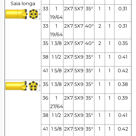
Saia longa
33
1
2X7
5X7
35°
1
1
0.31
19/64
33
1
2X7
5X7
40°
2
1
0.31
19/64
35
1 3/8
2X7
5X7
40°
2
1
0.35
38
1 1/2
2X7
5X9
35°
1
1
0.41
41
1 5/8
2X7
5X9
35°
1
1
0.42
35
1 3/8
2X7
5X9
35°
1
1
0.38
36
1
2X7
5X9
35°
1
1
0.39
27/64
38
1 1/2
2X7
5X9
35°
1
1
0.41
41
1 5/8
2X7
5X9
35°
1
1
0.42