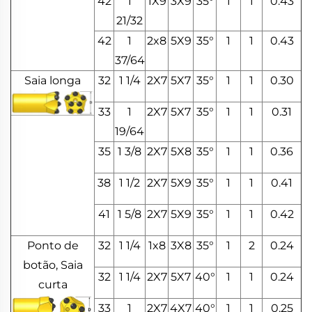
42
1
1X9
3X9
35°
1
1
0.43
21/32
42
1
2x8
5X9
35°
1
1
0.43
37/64
Saia longa
32
1 1/4
2X7
5X7
35°
1
1
0.30
33
1
2X7
5X7
35°
1
1
0.31
19/64
35
1 3/8
2X7
5X8
35°
1
1
0.36
38
1 1/2
2X7
5X9
35°
1
1
0.41
41
1 5/8
2X7
5X9
35°
1
1
0.42
Ponto de
32
1 1/4
1x8
3X8
35°
1
2
0.24
botão, Saia
32
1 1/4
2X7
5X7
40°
1
1
0.24
curta
33
1
2X7
4X7
40°
1
1
0.25