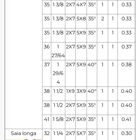
35
1 3/8
2X7
4X7
35°
1
1
0.33
35
1 3/8
2X7
5X8
35°
2
1
0.33
35
1 3/8
2X7
5X9
35°
1
1
0.33
36
1
2X7
5X9
35°
1
1
0.37
27/64
37
1
2X7
5X9
40°
1
1
0.38
29/6
4
38
1 1/2
1X9
3X9
40°
1
1
0.40
38
1 1/2
2X7
5X9
35°
1
1
0.40
41
1 5/8
2X7
5X9
35°
1
1
0.41
Saia longa
32
1 1/4
2X7
5X7
35°
1
1
0.30