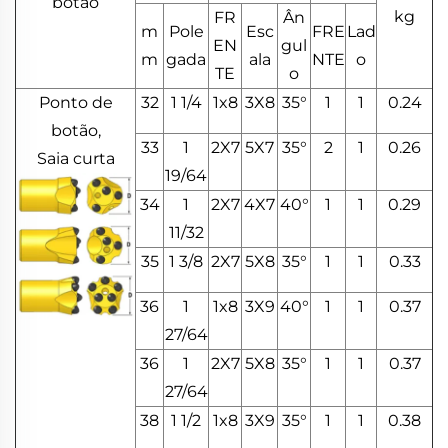
botão
kg
FR
Ân
m
Pole
Esc
FRE
Lad
EN
gul
m
gada
ala
NTE
o
TE
o
Ponto de
32
1 1/4
1x8
3X8
35°
1
1
0.24
botão,
33
1
2X7
5X7
35°
2
1
0.26
Saia curta
19/64
34
1
2X7
4X7
40°
1
1
0.29
11/32
35
1 3/8
2X7
5X8
35°
1
1
0.33
36
1
1x8
3X9
40°
1
1
0.37
27/64
36
1
2X7
5X8
35°
1
1
0.37
27/64
38
1 1/2
1x8
3X9
35°
1
1
0.38