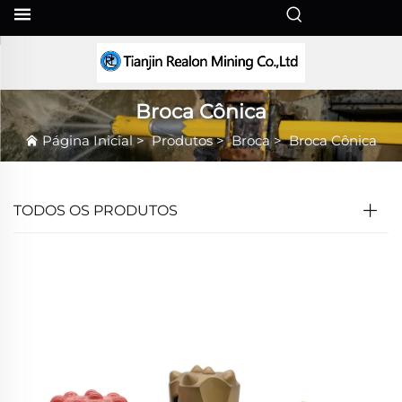
PT
Broca Cônica
Página Inicial
>
Produtos
>
Broca
>
Broca Cônica
TODOS OS PRODUTOS